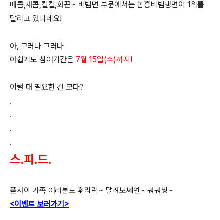
매콤,새콤,칼칼,화끈~ 비빔면 부문에서는 함흥비빔냉면이 1위를
달리고 있다네요!
아, 그러나 그러나
아쉽게도 참여기간은
7월 15일(수)까지!
이럴 때 필요한 건 모다?
.
.
.
.
스.피.드.
풀사이 가족 여러분도 휘리릭~ 달려보쎄연~ 궈궈씽~
<이벤트 보러가기>