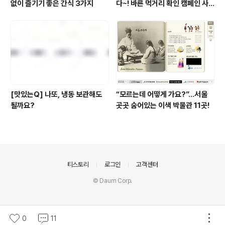
없이 즐기기 좋은 간식 3가지
다~! 바른 먹거리 확인 캠페인 사
이트 오픈!
[맛있는Q] 나또, 냉동 보관해도
“모르는데 어떻게 가요?”...서울
될까요?
곳곳 숨어있는 이색 박물관 11곳!
의안내
티스토리
로그인
고객센터
© Daum Corp.
0
11