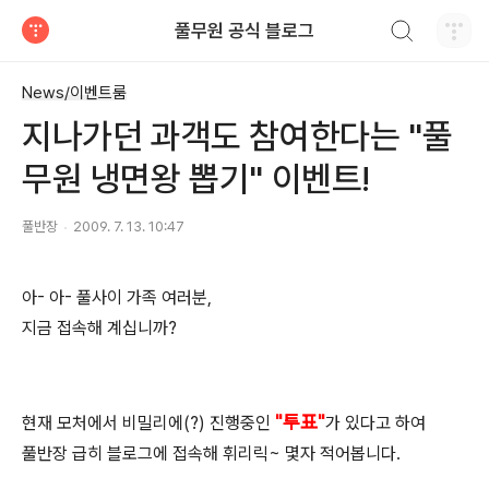
검색하기
풀무원 공식 블로그
티스토리
News/이벤트룸
지나가던 과객도 참여한다는 "풀
무원 냉면왕 뽑기" 이벤트!
풀반장
2009. 7. 13. 10:47
아- 아- 풀사이 가족 여러분,
지금 접속해 계십니까?
"투표"
현재 모처에서 비밀리에(?) 진행중인
가 있다고 하여
풀반장 급히 블로그에 접속해 휘리릭~ 몇자 적어봅니다.