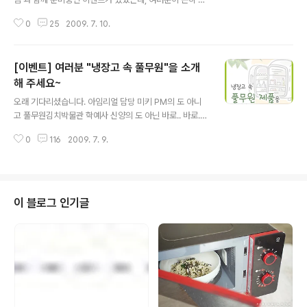
들어 계셨을 새벽에 깜짝 이벤트로 탕탕탕! 시작된 것입니
0
25
2009. 7. 10.
다. 풀무원 드레싱 중 최강 3인방 인기그룹 '쉐프메이드'라
고 들어보셨는지요? 이름 그대로 진짜 호텔 쉐프의 노하우
로 탄생한 프리미엄 샐러드 드레싱인데요, 바로 요! '쉐프메
[이벤트] 여러분 "냉장고 속 풀무원"을 소개
이드'를 무려 500명의 블로거들에게 나눠드린다는 거! (물
론, 풀사이 가족분들 포함입니당. 당근! 참여하셔야죠~ ^
해 주세요~
글 내용
^) "풀무원 드레싱 중에서 여러분이 가장 좋아하는 드레싱
오래 기다리셨습니다. 아임리얼 담당 미키 PM의 도 아니
과 함께 그 드레싱에 어울리는 음식을 하나 적어주세요" 라
고 풀무원김치박물관 학예사 신양의 도 아닌 바로.. 바로..
는 간단한 댓글 이벤트! (아참, 이벤트 페이지를 스크랩하셔
저 풀반장의 특별 이벤트가 드디어 돌아왔습니다! (저 혼자
야 한다네요.) 13일까지 문성실 님 블로그에 댓글을 남겨주
0
116
2009. 7. 9.
만 거창한거 아니죠? 이쯤에서 다같이 리액션 부탁~ 와~
신 500 분..
~) 이번 이벤트의 이름은, 이름하여 입니다. 풀무원 블로그
스피어를 포스팅할 때나 종종 방문해 주시는 풀사이 가족
분들의 블로그를 들어가보면 풀무원 관련 포스트가 어찌나
많은지! 아마도 요술창고처럼 풀무원 제품이 쌓여있는 냉
이 블로그 인기글
장고가 그 비결이 아닐까 싶은데요. 바로 그 여러분의 냉장
고 속에 있는 풀무원 제품들에 대한 소개를 해주세요. 왜 냉
장고에 그 제품이 있었는지와 같은 내용을 담아주시면 됩
니다. (ex. 남편 숙취 해소를 위해 항상 풀무원 콩나물을 냉
장고에 넣어 놓고 있지요) ..