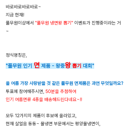
바로바로바로바로~
지금 현재!
풀무원이샵에서
"풀무원 냉면왕 뽑기"
이벤트가 진행중이라는 거
~
정식명칭은,
면
왕
"풀무원 인기
제품 - 왕중
뽑기
대회"
올 여름 가장 사랑받을 것 같은 풀무원 면제품은 과연 무엇일까요?
투표에 참여해주시면,
50분을 추첨하여
인기 여름면류 4종을 배송해드린다네요~!!
모두 12가지의 제품이 후보에 올라있고,
현재 살얼음 동동~ 물냉면 부문에서는 평양물냉면이,