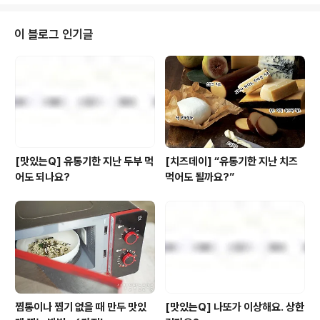
은 건지ㅠ.ㅠ 유통기한을 보니까 5일이나 지났더라고요.
그냥 버릴까 하다 혹시나 하고 스마트폰으로 검색을 해 보
았죠. 그랬더니...뜨헐!!! 두부의 소비기한이 무려 ‘90일’이
이 블로그 인기글
라는 겁니다. 이거 레알 실화인가요? 혹시 ‘9일’을 잘못 쓴
건 아닌지... 요즘 인터넷에 하도 가짜 뉴스, 가짜 정보가 많
아 이렇게 여쭤 봅니다. 유통기한 지난 두부, 언제까지 먹을
수 있나요? - 깜빡깜빡하는 20대 김혜자 A) 풀무원 ..
[맛있는Q] 유통기한 지난 두부 먹
[치즈데이] “유통기한 지난 치즈
어도 되나요?
먹어도 될까요?”
찜통이나 찜기 없을 때 만두 맛있
[맛있는Q] 나또가 이상해요. 상한