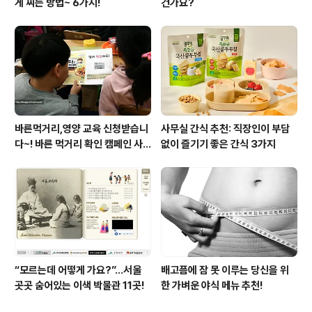
게 찌는 방법~ 6가지!
건가요?
바른먹거리,영양 교육 신청받습니
사무실 간식 추천: 직장인이 부담
다~! 바른 먹거리 확인 캠페인 사
없이 즐기기 좋은 간식 3가지
이트 오픈!
“모르는데 어떻게 가요?”...서울
배고픔에 잠 못 이루는 당신을 위
곳곳 숨어있는 이색 박물관 11곳!
한 가벼운 야식 메뉴 추천!