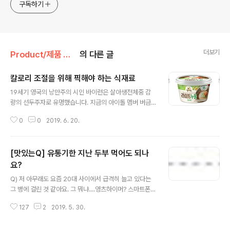
구독하기
더보기
Product/제품 메이킹 스토리
의 다른 글
칼로리 조절을 위해 픽해야 하는 식재료
글 내용
19세기 영국의 낭만주의 시인 바이런은 살아생전체중 감
량의 선두주자로 유명했습니다. 지금의 아이돌 멤버 버금
가는 대단한 꽃미모로 알려진 바이런은쉽게 살이 찌는 체
0
0
2019. 6. 20.
질이어서 스트레스를 많이 받았다고 하는데요. 강박에 가
까울 정도로 외모에 집착했던 그가 체중 감량을 위해선택
한 음식은 ‘식초’. 눈물겨운 노력으로 살을 뺀 다음엔 평소
[맛있는Q] 유통기한 지난 두부 먹어도 되나
에도 날씬한 외모를 유지하기 위해 식초를 통째로 마시거
나 식초에 절인 감자를 먹었다고. 바이런을 흠모했던 영국
요?
글 내용
의 젊은이들은 창백하고 마른 그의 외모를 닮기 위해 앞다
Q) 저 아무래도 요즘 20대 사이에서 급격히 늘고 있다는
퉈 식초를 마시기 시작했는데 심지어 빅토리아 여왕도 따
그 병에 걸린 것 같아요. 그 뭐냐....영츠하이머? 스마트폰
라 할 정도였다니 당시 식초 열풍이 정말 대단했나 봅니다.
과다 사용으로 인해 젊은 나이에 겪는 건망증이라죠. 오늘
쇠털만큼 긴 시간이 흘렀고 별별 오만 가지 살 빼기 방법이
127
2
2019. 5. 30.
도 냉장고를 열었더니 휴대폰이 왜 거기서 나와? 그리고 그
등장하는 요즘도칼로리 조절 식단을 위해 활약 중인..
옆에서 두부 한 모를 발견했는데 이건 또 언제 사놓고 안 먹