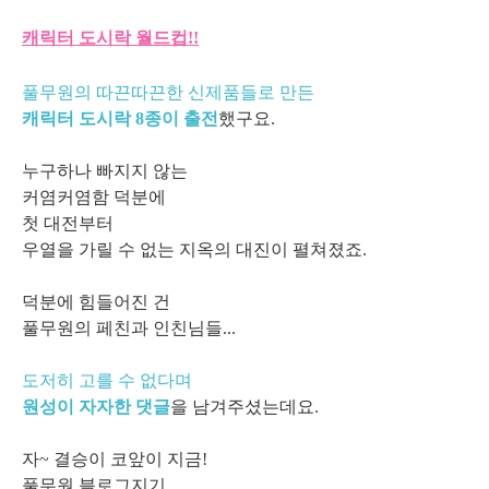
캐릭터 도시락 월드컵!!
풀무원의 따끈따끈한 신제품들로 만든
캐릭터 도시락 8종이 출전
했구요.
누구하나 빠지지 않는
커염커염함 덕분에
첫 대전부터
우열을 가릴 수 없는 지옥의 대진이 펼쳐졌죠.
덕분에 힘들어진 건
풀무원의 페친과 인친님들...
도저히 고를 수 없다며
원성이 자자한 댓글
을 남겨주셨는데요.
자~ 결승이 코앞이 지금!
풀무원 블로그
지기