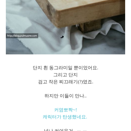
단지 흰 동그라미일 뿐이었어요.
그리고 단지
검고 작은 찌끄래기(?)였죠.
하지만 이들이 만나..
커염뽀짝~!
캐릭터가 탄생했네요.
넘나 커여운거.. ㅜ.ㅠ