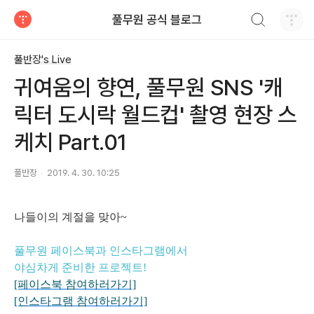
검색하기
풀무원 공식 블로그
티스토리
풀반장's Live
귀여움의 향연, 풀무원 SNS '캐
릭터 도시락 월드컵' 촬영 현장 스
케치 Part.01
풀반장
2019. 4. 30. 10:25
나들이의 계절을
맞아~
풀무원 페이스북과 인스타그램
에서
야심차게 준비한 프로젝트!
[페이스북 참여하러가기]
[인스타그램 참여하러가기]