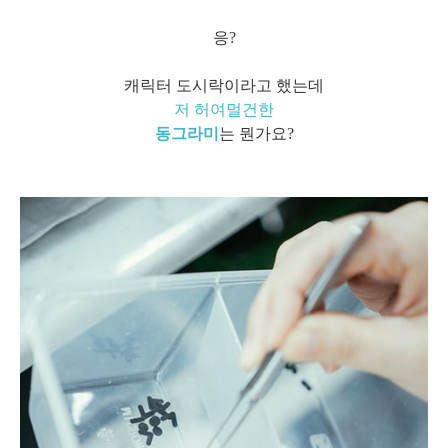
응?
캐릭터 도시락이라고 했는데
저 허여멀건한
동그라미
는 뭔가요?