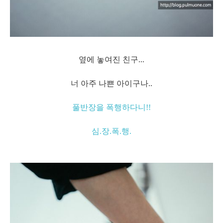
옆에 놓여진 친구...
너 아주 나쁜 아이구나..
풀반장을 폭행하다니!!
심.장.폭.행.