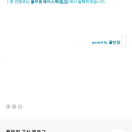
ㅣ
본 컨텐츠는
풀무원 페이스북
[링크]
에서 발췌하였습니다.
posted by 풀반장
.
(새창열림)
로그 정보