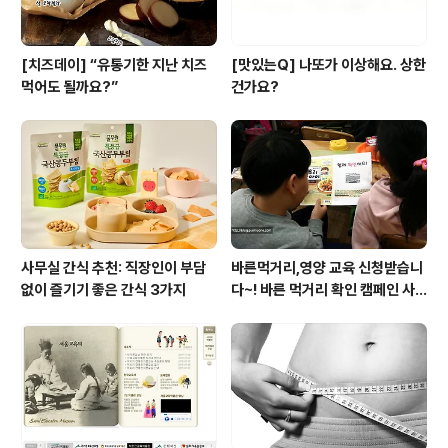
[치즈데이] “유통기한 지난 치즈
[맛있는Q] 나또가 이상해요. 상한
먹어도 될까요?”
건가요?
사무실 간식 추천: 직장인이 부담
바른먹거리,영양 교육 신청받습니
없이 즐기기 좋은 간식 3가지
다~! 바른 먹거리 확인 캠페인 사
이트 오픈!