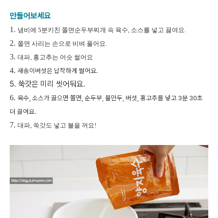
만들어보세요
1.
냄비에
5분키친
쫄면순두부찌개 속 육수, 소스를 넣고 끓여요
.
2.
쫄면 사리는 손으로 비벼 풀어요
.
3.
대파, 홍고추는 어슷 썰어요
4.
새송이버섯은 납작하게 썰어요
.
5.
쑥갓은 미리 씻어둬요
.
6.
육수, 소스가 끓으면 쫄면, 순두부, 물만두, 버섯, 홍고추를 넣고 3분 30초
더 끓여요
.
7.
대파, 쑥갓도 넣고 불을 꺼요!