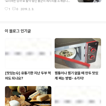
'요리하는 남자'로 활약 중인 풀군의 레시피를 소개합니다.
넣고 끓여요. 2. 대파, 홍고추는 어슷 썰어요. 3. 홍합은 깨
다소 투박한 남자의 요리이지만 풀군만의 톡톡 튀는 노하
끗이 씻어요 4. 오징어는 내장을 제거해요. 5. 격자로 칼집
1
0
2019. 2. 3.
우와 센스는 발군! 이번엔 누구나 쉽게 만들 수 있는 5분 요
내고 2X4cm 크기로 잘라요. (진짜 5분만에..
리에 도전해봤습니다. 준비하세요 풀무원 생면식감 육개장
칼국수 1봉지[http://bit.ly/2OYg0jp], 평양왕만두 4개
[http://bit.ly/2R5mOga], 표고버섯 2개, 대파 1대(길이
10cm), 청고추, 홍고추, 물 600ml만들어보세요 1. 냄비
이 블로그 인기글
에 물을 끓여요. 2. 육칼 속 액상스프, 건더기를 넣어요. 3.
대파, 고추는 어슷썰어요. 4. 표고버섯은 밑동을 제거하고
납작하게 썰어요. 5. 물이 끓으면 면과 평양왕만두 , 고추를
넣고 5분 끓여요. 6. 대파..
[맛있는Q] 유통기한 지난 두부 먹
찜통이나 찜기 없을 때 만두 맛있
어도 되나요?
게 찌는 방법~ 6가지!