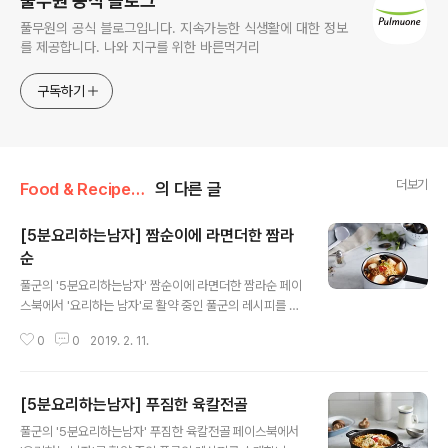
풀무원 공식 블로그
풀무원의 공식 블로그입니다. 지속가능한 식생활에 대한 정보
를 제공합니다. 나와 지구를 위한 바른먹거리
구독하기
더보기
Food & Recipe/풀반장의 쿠킹팁
의 다른 글
[5분요리하는남자] 짬순이에 라면더한 짬라
순
글 내용
풀군의 '5분요리하는남자' 짬순이에 라면더한 짬라순 페이
스북에서 '요리하는 남자'로 활약 중인 풀군의 레시피를 소
개합니다. 다소 투박한 남자의 요리이지만 풀군만의 톡톡
0
0
2019. 2. 11.
튀는 노하우와 센스는 발군! 이번엔 누구나 쉽게 만들 수 있
는 5분 요리에 도전해봤습니다. 준비하세요 풀무원 5분키
친 짬뽕 순두부찌개[http://bit.ly/2THWZVg] 1봉지, 풀
[5분요리하는남자] 푸짐한 육칼전골
무원 생면식감 튀기지 않은 사리면 1개, 대파 1대(길이 10c
글 내용
m), 홍고추 1개, 홍합 20알, 오징어 1개만들어보세요 1. 냄
풀군의 '5분요리하는남자' 푸짐한 육칼전골 페이스북에서
비에 5분키친 짬뽕순두부찌개 속 바지락 육수, 짬뽕소스를