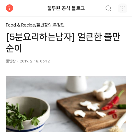
검색하기
풀무원 공식 블로그
티스토리
Food & Recipe/풀반장의 쿠킹팁
[5분요리하는남자] 얼큰한 쫄만
순이
풀반장
2019. 2. 18. 06:12