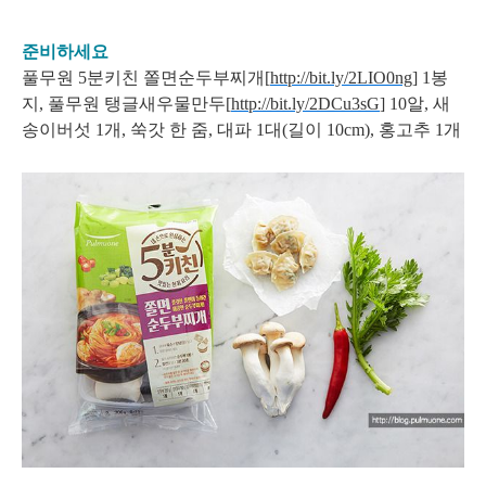
준비하세요
풀무원
5분키친
쫄면순두부찌개[
http://bit.ly/2LIO0ng
] 1봉
지, 풀무원
탱글새우물만두[
http://bit.ly/2DCu3sG
] 10알, 새
송이버섯 1개, 쑥갓 한 줌, 대파 1대(길이 10cm), 홍고추 1개