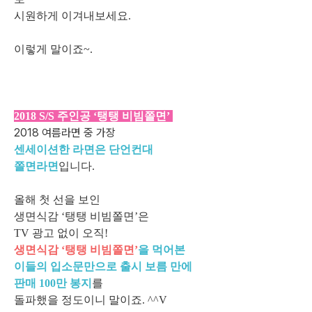
시원하게 이겨내보세요.
이렇게 말이죠~.
2018 S/S 주인공 ‘탱탱 비빔쫄면’
2018 여름라면 중 가장
센세이션한 라면은 단언컨대
쫄면라면
입니다.
올해 첫 선을 보인
생면식감 ‘탱탱 비빔쫄면’은
TV 광고 없이 오직!
생면식감 ‘탱탱 비빔쫄면’
을 먹어본
이들의 입소문만으로 출시 보름 만에
판매 100만 봉지
를
돌파했을 정도이니 말이죠. ^^V