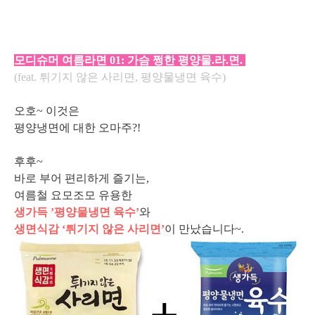
모디슈머 여름라면 01: 가슴 쩡한 평양물.라.면.
(feat. 튀기지 않은 사리면, 평양물냉면 육수)
오호~ 이것은
평양냉면에 대한 오마주?!
후후~
바로 부어 편리하게 즐기는,
여름철 요모조모 유용한
생가득 ’평양물냉면 육수’
와
생면식감 ‘튀기지 않은 사리면’
이 만났습니다~.