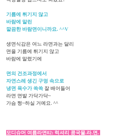
기름에 튀기지 않고
바람에 말린
깔끔한 바람면이니까요. ^^V
생면식감은 여느 라면과는 달리
면을 기름에 튀기지 않고
바람에 말렸기에
면의 건조과정에서
자연스레 생긴 구멍 속으로
냉면 육수가 쏙쏙
잘 배어들어
라면 면발 가닥가닥~
가슴 쩡~하실 거예요. ^^
모디슈머 여름라면02: 럭셔리 콩국물.라.면.