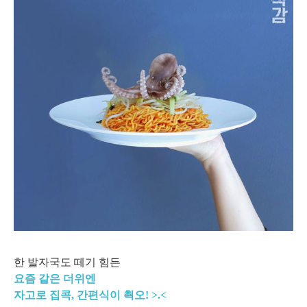
한 발자국도 떼기 힘든
요즘 같은 더위엔
자고로 집콕, 간편식이 쵝오! >.<