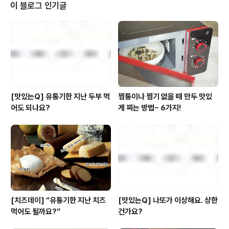
요일 저녁 9시,온갖 라면 맛집이 등장해 우리를 야식의 유
이 블로그 인기글
혹에 들게 함은 물론, 늘 먹고 있는 라면을좀 더 색다르게,
좀 더 맛있게 먹을 수 있는 특별한 모디슈어 레시피를 지닌
라면 맛집으로부터다양한 꿀팁을 얻는 재미도 쏠쏠했답니
다. 라면 사랑이라면 풀반장 못지않은 풀사이 가족 여러분
을 위해가 선택한..
[맛있는Q] 유통기한 지난 두부 먹
찜통이나 찜기 없을 때 만두 맛있
어도 되나요?
게 찌는 방법~ 6가지!
[치즈데이] “유통기한 지난 치즈
[맛있는Q] 나또가 이상해요. 상한
먹어도 될까요?”
건가요?