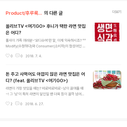
더보기
Product/후루룩! 라면데이
의 다른 글
올리브TV <여기GO> 후니가 택한 라면 맛집
은 어디?
글 내용
풀사이 가족 여러분~‘모디슈머’란 말, 이제 익숙하시죠? ^^
Modify(수정하다)와 Consumer(소비자)의 합성어인 모
디슈머(Modisumer)는자신만의 방법으로 제품을 새롭게
0
0
2018. 7. 4.
활용하는 소비자라는 뜻인데요. Modisumer = Modify
+ Consumer 수정하다 소비자 예를 들어, 라면회사가 알
려주는 기본 조리법을 따르지 않고 자신만의 방법으로 라
돈 주고 사먹어도 아깝지 않은 라면 맛집은 어
면(제품)을 즐기는 소비자들이 바로 모디슈머! 풀무원 면요
리 브랜드 ‘생면식감’과오랜 시간 동고동락 중인 풀사이 가
디? (feat. 올리브TV <여기GO>)
글 내용
족 여러분이니만큼 ‘생면식감’을 활용한 나만의 모디슈머
라면이 가장 맛있을 때는? 바로바로바로~남이 끓여줄 때
라면 레시피 한 두 개쯤은 갖고 계실 텐데요, 라면 끓이기를
~! 그 ‘남’이 특히 라면의 달인일 땐 더욱 침이 꼴깍 넘어가
업으로 삼고 있는 라면 가게 주인장이라면 더 말할 나위 없
는 법이죠. ^^ 인터넷 검색창에 ‘라면’을 입력했을 때 ‘맛
습니다. 특히 그곳이 라면 맛집으로 입소문난 곳이라면더
2
0
2018. 6. 27.
집’이란 단어가 꼭 따라 나오는 건 아마 그래서일 겁니다.
욱 그렇..
핫한 맛집을 소개하는 올리브TV 가 방송을 시작한 지 얼마
되지 않아 선택한 아이템 역시 라면이었는데요, 일명, ‘돈
주고 사먹어도 아깝지 않은 라면 맛집’ 편. 식사를 끝낸 월