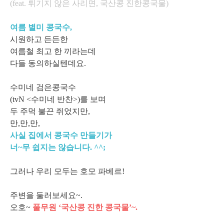
(feat. 튀기지 않은 사리면, 국산콩 진한콩국물)
여름 별미 콩국수,
시원하고 든든한
여름철 최고 한 끼라는데
다들 동의하실텐데요.
수미네 검은콩국수
(tvN <수미네 반찬>)를 보며
두 주먹 불끈 쥐었지만,
만,만,만,
사실 집에서 콩국수 만들기가
너~무 쉽지는 않습니다. ^^;
그러나 우리 모두는 호모 파베르!
주변을 둘러보세요~.
오호~
풀무원 ‘국산콩 진한 콩국물’~.