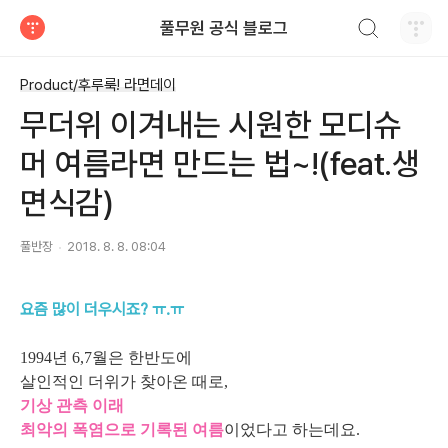
검색하기
풀무원 공식 블로그
티스토리
Product/후루룩! 라면데이
무더위 이겨내는 시원한 모디슈
머 여름라면 만드는 법~!(feat.생
면식감)
풀반장
2018. 8. 8. 08:04
요즘 많이 더우시죠? ㅠ.ㅠ
1994년 6,7월은 한반도에
살인적인 더위가 찾아온 때로,
기상 관측 이래
최악의 폭염으로 기록된 여름
이었다고 하는데요.