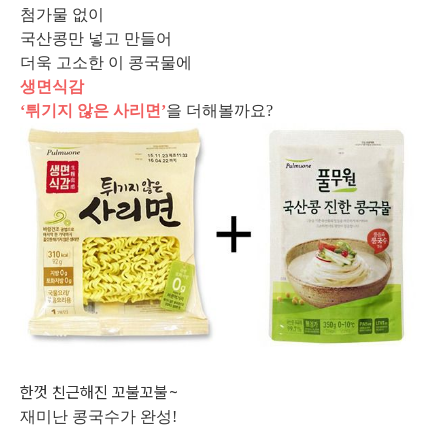
첨가물 없이
국산콩만 넣고 만들어
더욱 고소한 이 콩국물에
생면식감
‘튀기지 않은 사리면’
을 더해볼까요?
한껏 친근해진 꼬불꼬불~
재미난 콩국수가 완성!