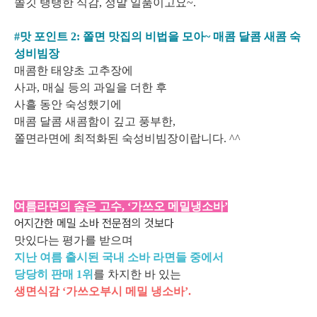
쫄깃 탱탱한 식감, 정말 일품이고요~.
#맛 포인트 2: 쫄면 맛집의 비법을 모아~ 매콤 달콤 새콤 숙
성비빔장
매콤한 태양초 고추장에
사과, 매실 등의 과일을 더한 후
사흘 동안 숙성했기에
매콤 달콤 새콤함이 깊고 풍부한,
쫄면라면에 최적화된 숙성비빔장이랍니다. ^^
여름라면의 숨은 고수, ‘가쓰오 메밀냉소바’
어지간한 메밀 소바 전문점의 것보다
맛있다는 평가를 받으며
지난 여름 출시된 국내 소바 라면들 중에서
당당히 판매 1위
를 차지한 바 있는
생면식감 ‘가쓰오부시 메밀 냉소바’.