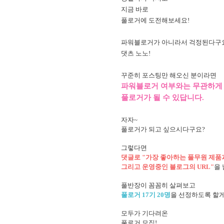
지금 바로
풀로거에 도전해보세요!
파워블로거가 아니라서 걱정된다구
댓츠 노노!
꾸준히 포스팅만 해오신 분이라면
파워블로거 여부와는 무관하게
풀로거가 될 수 있답니다.
자자~
풀로거가 되고 싶으시다구요?
그렇다면
댓글로 "가장 좋아하는 풀무원 제품과
그리고 운영중인 블로그의 URL"
을
풀반장이 꼼꼼히 살펴보고
풀로거 17기 20명
을 선정하도록 할게
모두가 기다려온
풀로거 모집!