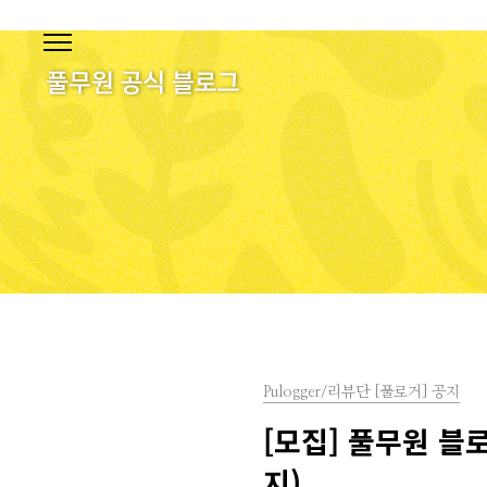
본문 바로가기
Pulogger/리뷰단 [풀로거] 공지
[모집] 풀무원 블로
지)