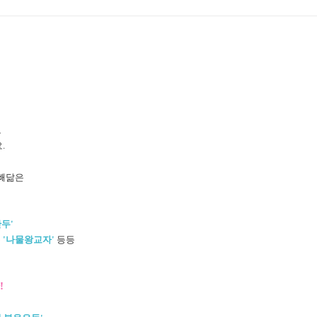
로
.
 빼닮은
두'
들
'나물왕교자'
등등
!