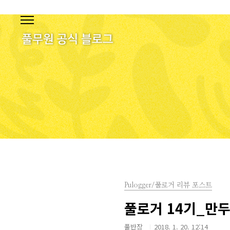
본문 바로가기
Pulogger/풀로거 리뷰 포스트
풀로거 14기_만두
풀반장
2018. 1. 20. 12:14