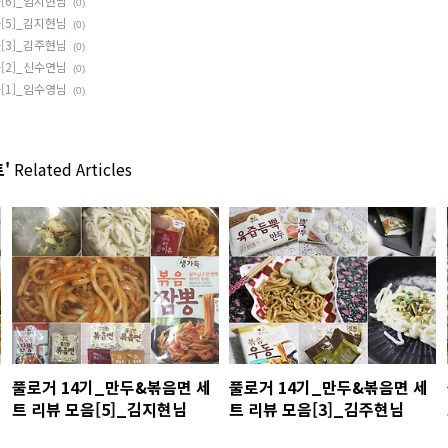
[6]_임지현님
(0)
[5]_김지현님
(0)
[3]_김주현님
(0)
[2]_신수연님
(0)
[1]_임수영님
(0)
'
Related Articles
풀로거 14기_만두&볶음면 세
풀로거 14기_만두&볶음면 세
트 리뷰 모음[5]_김지현님
트 리뷰 모음[3]_김주현님