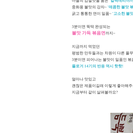
마늘의 감칠맛을 품은
'갈릭데리야끼
중화풍 불맛의 강자~
'매콤한 불맛 
굵고 통통한 면이 일품~
'고소한 불맛
3분이면 뚝딱 완성되는
불맛 가득 볶음면
까지~
지금까지 먹었던
평범한 만두들과는 차원이 다른 풀
3분이면 피어나는 불맛이 일품인 볶
풀로거 14기의 반응 역시 핫핫!
얼마나 맛있고
괜찮은 제품이길래 이렇게 좋아해
지금부터 같이 살펴볼까요?