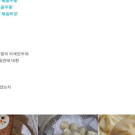
 볶음우동'
볶음우동'
 볶음짜장'
무원의 이색만두와
음면에 대한
주셨는지