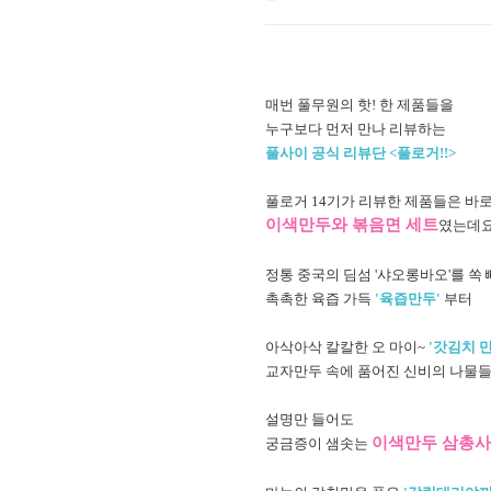
매번 풀무원의 핫! 한 제품들을
누구보다 먼저 만나 리뷰하는
풀사이 공식 리뷰단 <풀로거!!>
풀로거 14기가 리뷰한 제품들은 바
이색만두와 볶음면 세트
였는데요
정통 중국의 딤섬 '샤오롱바오'를 쏙
촉촉한 육즙 가득
'육즙만두'
부터
아삭아삭 칼칼한 오 마이~
'갓김치 만
교자만두 속에 품어진 신비의 나물
설명만 들어도
이색
만두 삼총사
궁금증이 샘솟는