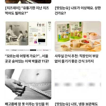
[치즈데이] “유통기한 지난 치즈
[맛있는Q] 나또가 이상해요. 상한
먹어도 될까요?”
건가요?
“모르는데 어떻게 가요?”...서울
사무실 간식 추천: 직장인이 부담
곳곳 숨어있는 이색 박물관 11곳!
없이 즐기기 좋은 간식 3가지
배고픔에 잠 못 이루는 당신을 위
[맛있는Q] 나또, 냉동 보관해도