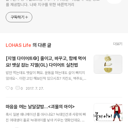
를 제공합니다. 나와 지구를 위한 바른먹거리
구독하기
더보기
LOHAS Life
의 다른 글
[지엘 다이어트⑫] 줄이고, 바꾸고, 함께 먹어
요! 뱃살 잡는 지엘(GL) 다이어트 실천법
글 내용
밥만 먹는데도 뱃살이 쪄요. 운동을 하는데도 살이 빠지지
않아요~. 이런 고민 해보신적 있으시죠? 치킨도, 맥주도,
초콜릿도 꾹 참고 세 끼만, 그것도 조금만 먹었는데 왜 살은
0
0
2017. 7. 27.
안빠지는 걸까요? 우리 풀사이 가족 여러분이라면 이제 아
셨을 겁니다. 바로 탄수화물 때문이라는 것을...! 그리고 탄
수화물을 똑똑하게 먹는 법 지엘다이어트가 필요하다는 것
마음을 여는 날달걀밥…<괴물의 아이>
을 말이죠~! 어떻게 해야 탄수화물을 똑똑하게 먹는 것일
글 내용
까요? 설마;;; 탄수화물이 가득 들어있는 밥, 빵, 면을 끊으
혹시 일본 애니메이션 를 아시나요? 늑대인간과 사랑에 빠
라는 말씀은 아니겠죠?! ㄷㄷ 아니죠~! 무조건 참는 것만이
진 여대생이 홀로 늑대아이를 낳아 키우는 영화인데요. 판
능사가 아니듯 탄수화물도 건강하게 먹는 법이 있답니다.
타지적 배경에 모정(母情)을 잘 녹여내 많은 사람들의 지