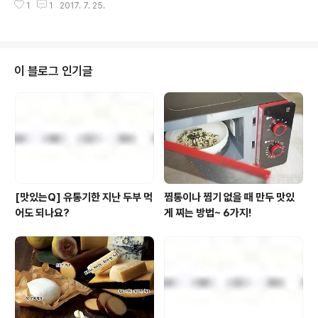
그 비결이 뭔지 함께 알아보시죠~. [지엘 다이어트⑫] 줄이
1
1
2017. 7. 25.
지를 받았었죠. 이 작품을 만든 호소다 마모루의 후속작이
고, 바꾸고, 함께 먹어요! 뱃살 잡는 지엘(GL) 다이어트 실
바로 인데요. 늑대아이가 모정을 다뤘다면 괴물의 아이는
천법 뱃살..
부정을 다루고 있답니다. 부모님을 여의고 인간세상에서
힘들어하던 소년 렌이 우연히 들어간 괴물의 세상에서 천
방지축 쿠마테츠를 사부로 모시며 지내는 내용인데요. 마
이 블로그 인기글
치 아버지와 아들처럼 점점 서로 닮아가는 모습을 보며 역
시 호소다 마모루 라는 평을 들었었죠. 그런데 괴물의 아이
속 두 주인공이 서로의 마음을 확인하는 계기가 무엇이었
는지 아시나요? 바로 날달걀밥이었는데요. 대체 어떤 사연
이 있길래 날달걀밥으로 마음을 열었을지.. 그리고..
[맛있는Q] 유통기한 지난 두부 먹
찜통이나 찜기 없을 때 만두 맛있
어도 되나요?
게 찌는 방법~ 6가지!