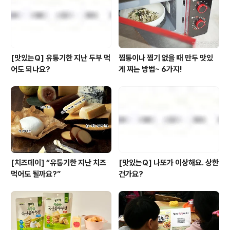
원) 대비 36% 늘어난 수치다. 저탄소 인증 협력 농가도..
[맛있는Q] 유통기한 지난 두부 먹
찜통이나 찜기 없을 때 만두 맛있
어도 되나요?
게 찌는 방법~ 6가지!
[치즈데이] “유통기한 지난 치즈
[맛있는Q] 나또가 이상해요. 상한
먹어도 될까요?”
건가요?