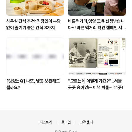
사무실 간식 추천: 직장인이 부담
바른먹거리,영양 교육 신청받습니
없이 즐기기 좋은 간식 3가지
다~! 바른 먹거리 확인 캠페인 사
이트 오픈!
[맛있는Q] 나또, 냉동 보관해도
“모르는데 어떻게 가요?”...서울
될까요?
곳곳 숨어있는 이색 박물관 11곳!
의안내
티스토리
로그인
고객센터
© Daum Corp.