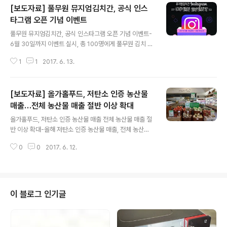
[보도자료] 풀무원 뮤지엄김치간, 공식 인스
타그램 오픈 기념 이벤트
글 내용
풀무원 뮤지엄김치간, 공식 인스타그램 오픈 기념 이벤트-
6월 30일까지 이벤트 실시, 총 100명에게 풀무원 김치 제
품, 김치 도서 등 다양한 경품 증정- 이미지 중심의 다양한
1
1
2017. 6. 13.
콘텐츠로 고객들과 적극 소통, 한국의 김치와 김장문화 전
파 풀무원 김치박물관 ‘뮤지엄김치간’이 공식 인스타그램
을 오픈하고 기념 이벤트를 실시한다. 뮤지엄김치간(ww
[보도자료] 올가홀푸드, 저탄소 인증 농산물
w.kimchikan.com)은 공식 인스타그램을 오픈하고 풀무
원 김치 제품, 김치 도서 등 다양한 경품을 증정하는 이벤트
매출…전체 농산물 매출 절반 이상 확대
글 내용
를 연다고 13일 밝혔다. 이벤트는 6월 30일(금)까지 진행
올가홀푸드, 저탄소 인증 농산물 매출 전체 농산물 매출 절
하며, 인스타그램을 이용하는 사람이면 누구나 참여할 수
반 이상 확대-올해 저탄소 인증 농산물 매출, 전체 농산물
있다.참여 방법은 인스타그램에서 뮤지엄김치간(@muse
매출의 51%까지 확대 계획- 저탄소 인증 협력 농가, 작년
umkimchikan)을 팔로잉한 후 댓글에 본인이 좋아하는
0
0
2017. 6. 12.
177곳에서 올해 233곳으로 확대 - 가족 건강 넘어 다음
김치 종류를 남겨주..
세대, 지구까지 생각하는 LOHAS Fresh Market으로서
의 행보 풀무원 계열의 LOHAS Fresh Market, 올가홀
푸드가 올해 저탄소 인증 농산물 매출을 전체 농산물 매출
의절반 이상으로 확대하기로 했다. 올가홀푸드는 (대표 남
이 블로그 인기글
제안, 이하 올가) 환경의 달을 맞아 올해 저탄소 인증 제품
의 판매 목표를 전체 농산물 매출의 절반 이상인 51%(167
억원)로 확대하겠다고 12일 발표했다. 이는 지난해(123억