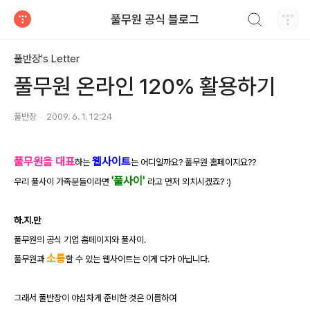
검색하기
풀무원 공식 블로그
티스토리
풀반장's Letter
풀무원 온라인 120% 활용하기
풀반장
2009. 6. 1. 12:24
풀무원을 대표
웹사이트
하는
는 어디일까요? 풀무원 홈페이지요??
'풀사이'
우리 풀사이 가족분들이라면
라고 먼저 외치시겠죠? :)
하.지.만
풀무원의 공식 기업 홈페이지와 풀사이.
소통
풀무원과
할 수 있는 웹사이트는 이게 다가 아닙니다.
그래서 풀반장이 야심차게 준비한 것은 이름하여