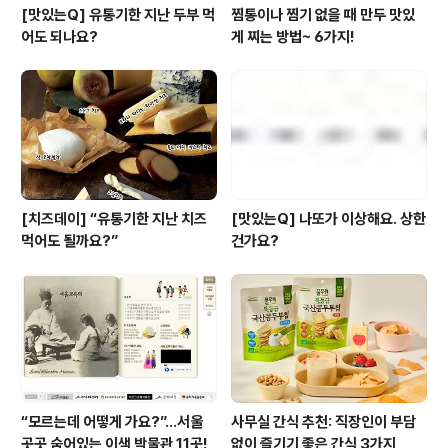
[맛있는Q] 유통기한 지난 두부 먹
찜통이나 찜기 없을 때 만두 맛있
어도 되나요?
게 찌는 방법~ 6가지!
[치즈데이] “유통기한 지난 치즈
[맛있는Q] 나또가 이상해요. 상한
먹어도 될까요?”
건가요?
“모르는데 어떻게 가요?”...서울
사무실 간식 추천: 직장인이 부담
곳곳 숨어있는 이색 박물관 11곳!
없이 즐기기 좋은 간식 3가지