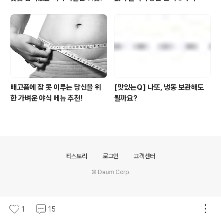
배고픔에 잠 못 이루는 당신을 위
[맛있는Q] 나또, 냉동 보관해도
한 가벼운 야식 메뉴 추천!
될까요?
의안내
티스토리
로그인
고객센터
© Daum Corp.
1
15