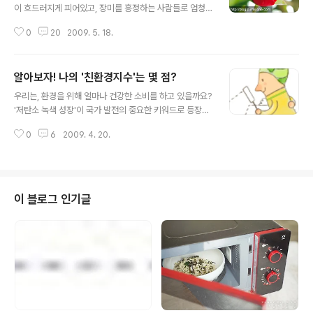
이 흐드러지게 피어있고, 장미를 흥정하는 사람들로 엄청
나게 붐비더군요. 장미꽃 한아름 들고가는 아가씨도 보았
0
20
2009. 5. 18.
다지요. 흠흠. 흠- 혹시 '성년의 날'에 왜 장미꽃을 선물하는
지 그 이유를 아시는 분 계신가요? 여기저기 뒤져봐도 답은
없지만, 아마도 빨간 장미의 꽃말 중에 '열정'이 있기 때문
알아보자! 나의 '친환경지수'는 몇 점?
에, 스무살의 '열정'에 어울리는 꽃으로 장미를 선물하게 된
글 내용
게 아닐까.. 하는 '아주 개인적인 편견에 의한' 추측을 해보
우리는, 환경을 위해 얼마나 건강한 소비를 하고 있을까요?
는 풀반장. ㅎㅎ (지금 긴급속보에 의하면, 사랑을 할 수 있
'저탄소 녹색 성장'이 국가 발전의 중요한 키워드로 등장하
는 나이가 되었기 때문에 장미를 선물한다는 설도 있답니
면서, 환경을 생각하는 '녹색 소비' 또한 중요한 이슈가 되
다. 빨간 장미의 꽃말 중엔 '열렬한 사랑'도 있으니까요.오
0
6
2009. 4. 20.
고 있습니다. 이제는 환경까지 생각하는 '똑똑하고 지혜로
홍-) 자, 성년의 날을 맞이해서~ 풀사이 가족 여러분 중에
운 소비'가 중요해진 것입니다. 그래서 오늘은, 풀반장이 간
만20살이..
단한 Test를 준비해 보았습니다. ('Test'라고 하니 갑자기
움찔-하신 분들!! ㅎㅎ 떠실 필요 없습니다. 풀반장도 'Tes
t'엔 조금 움찔합니다만, 이건 재미로 풀어보는 나만의 체크
이 블로그 인기글
이지요~) 아래 질문을 잘 읽고 해당하는 항목에 체크해 난
얼마나 건강하게 소비하고 있는지, 를 확인해 보시기 바랍
니다. (모두가 '아니오'라고 대답할때, 우리 풀사이 가족들
은 '예'라고 대답하길 바라면서, 시작~!) 1. 물건을 선택..