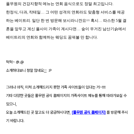
풀무원의 건강지향적 메뉴는 연회 음식으로도 정말 최고입니다
.
한정식
,
다과
,
칵테일… 그 어떤 성격의 연회라도 맞춤형 서비스를 제공
하는 베이트리
.
일단 한 번 방문해 보시라니깐요^^
혹시… 따스한
5
월 결
혼을 앞두고 계신 풀사이 가족이 계시다면… 숲이 우거진 남산기슭에서
베이트리의 연회와 함께하는 웨딩도 꿈꿔볼 만 합니다
.
헉헉~ @.@
소개하다보니 정말 많네요;;; :P
그러나 아직, 미처 소개해드리지 못한 가족 사이트들이 있다는 거~!!!!
기타 다양한 곳들은 풀무원 공식 홈페이지의 가족사이트 메뉴를 통해 따라가보실 수
있으니,
오늘 소개해드린 곳 말고도 더 궁금하시다면,
[
풀무원 공식 홈페이지
]
를 방문해 주시
기 바랍니다.