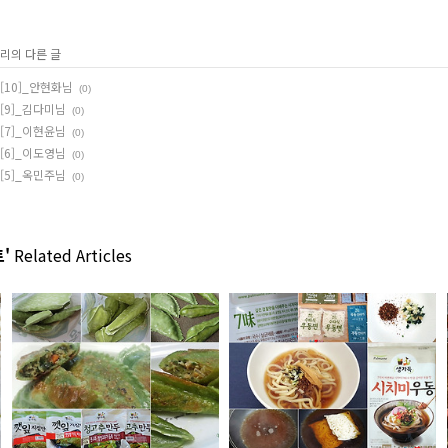
고리의 다른 글
[10]_안현화님
(0)
[9]_김다미님
(0)
[7]_이현윤님
(0)
[6]_이도영님
(0)
[5]_옥민주님
(0)
'
Related Articles