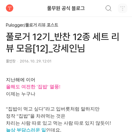
검색하기
풀무원 공식 블로그
티스토리
Pulogger/풀로거 리뷰 포스트
풀로거 12기_반찬 12종 세트 리
뷰 모음[12]_강세인님
풀반장
2016. 10. 29. 12:01
지난해에 이어
올해도 여전한 '집밥' 열풍!
이제는 누구나
“집밥이 먹고 싶다”라고 입버릇처럼 말하지만
정작 “집밥”을 차려먹는 것은
차리는 사람 따로 있고 먹는 사람 따로 있지 않듯이!
늘상 부담스러운 일
인데요.