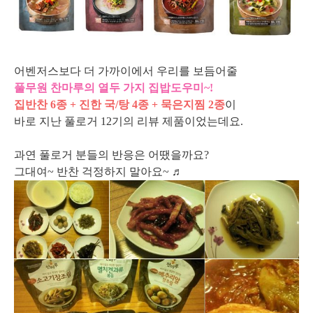
어벤저스보다 더 가까이에서 우리를 보듬어줄
풀무원 찬마루의 열두 가지 집밥도우미~!
집반찬 6종 + 진한 국/탕 4종 + 묵은지찜 2종
이
바로 지난 풀로거 12기의 리뷰 제품이었는데요.
과연 풀로거 분들의 반응은 어땠을까요?
그대여~ 반찬 걱정하지 말아요~ ♬