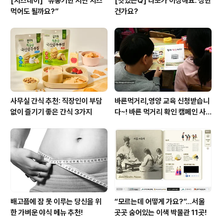
[치즈데이] “유통기한 지난 치즈
[맛있는Q] 나또가 이상해요. 상한
먹어도 될까요?”
건가요?
사무실 간식 추천: 직장인이 부담
바른먹거리,영양 교육 신청받습니
없이 즐기기 좋은 간식 3가지
다~! 바른 먹거리 확인 캠페인 사
이트 오픈!
배고픔에 잠 못 이루는 당신을 위
“모르는데 어떻게 가요?”...서울
한 가벼운 야식 메뉴 추천!
곳곳 숨어있는 이색 박물관 11곳!