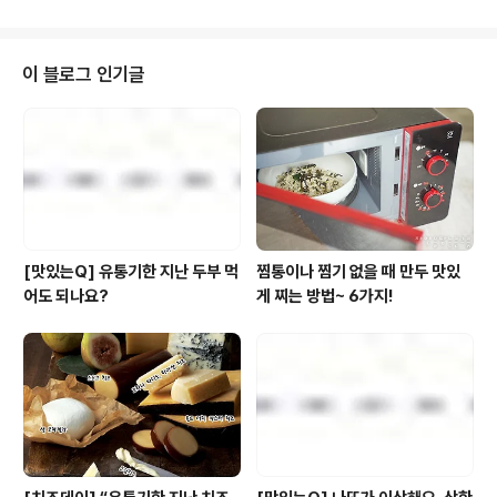
‘집밥’ 시스템을 장착해드리고자(으응?) 풀무원이 나섰습
니닷~! 어벤저스보다 더 가까이에서 우리를 보듬어줄 풀무
원 찬마루의 열두 가지 집밥도우미~! 집반찬 6종 + 진한
이 블로그 인기글
국/탕 4종 + 묵은지찜 2종이바로 지난 풀로거 12기의 리
뷰 제품이었는데요. 과연 풀로거 분들의 반응은 어땠을까
요? 그대여~ 반찬 걱정하지 말아요~ ♬ 안현화님 http://
blog.naver.com/hh265587/220605343329 htt
p://bl..
[맛있는Q] 유통기한 지난 두부 먹
찜통이나 찜기 없을 때 만두 맛있
어도 되나요?
게 찌는 방법~ 6가지!