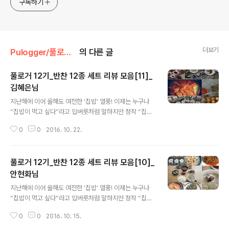
구독하기
더보기
Pulogger/풀로거 리뷰 포스트
의 다른 글
풀로거 12기_반찬 12종 세트 리뷰 모음[11]_
김혜은님
글 내용
지난해에 이어 올해도 여전한 '집밥' 열풍! 이제는 누구나
“집밥이 먹고 싶다”라고 입버릇처럼 말하지만 정작 “집
밥”을 차려먹는 것은 차리는 사람 따로 있고 먹는 사람 따
0
0
2016. 10. 22.
로 있지 않듯이! 늘상 부담스러운 일인데요. 풀사이가족분
들의 끝나지 않는 ‘반찬’ 걱정 덜어드리고 댁내에 안정적인
‘집밥’ 시스템을 장착해드리고자(으응?) 풀무원이 나섰습
풀로거 12기_반찬 12종 세트 리뷰 모음[10]_
니닷~! 어벤저스보다 더 가까이에서 우리를 보듬어줄 풀무
원 찬마루의 열두 가지 집밥도우미~! 집반찬 6종 + 진한
안현화님
글 내용
국/탕 4종 + 묵은지찜 2종이바로 지난 풀로거 12기의 리
지난해에 이어 올해도 여전한 '집밥' 열풍! 이제는 누구나
뷰 제품이었는데요. 과연 풀로거 분들의 반응은 어땠을까
“집밥이 먹고 싶다”라고 입버릇처럼 말하지만 정작 “집
요? 그대여~ 반찬 걱정하지 말아요~ ♬ 김혜은님 http://
밥”을 차려먹는 것은 차리는 사람 따로 있고 먹는 사람 따
blog.naver.com/khe850315/220604218853 htt
0
0
2016. 10. 15.
로 있지 않듯이! 늘상 부담스러운 일인데요. 풀사이가족분
p://b..
들의 끝나지 않는 ‘반찬’ 걱정 덜어드리고 댁내에 안정적인