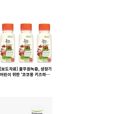
[보도자료] 풀무원녹즙, 성장기
어린이 위한 ‘코코몽 키즈하이
녹즙’ 출시