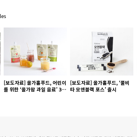
les
[보도자료] 올가홀푸드, 어린이
[보도자료] 올가홀푸드, ‘풀비
를 위한 ‘올가맘 과일 음료’ 3종
타 모앤블랙 포스’ 출시
출시