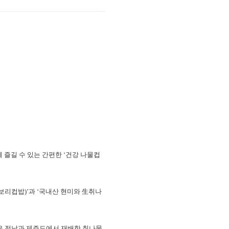
께 즐길 수 있는 간편한 ‘건강 나물컵
레보리컵밥)’과 ‘국내산 현미와 生취나
은 전남과 제주도에서 재배한 취나물