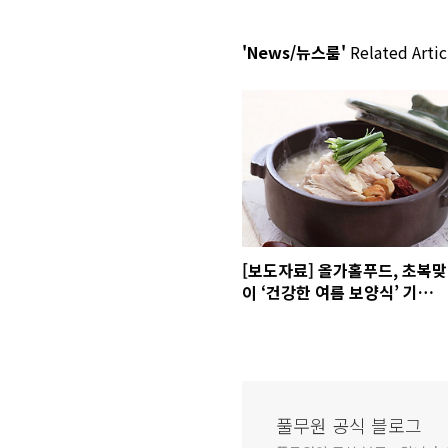
'News/뉴스룸'
Related Artic
[보도자료] 올가홀푸드, 초복맞
이 ‘건강한 여름 보양식’ 기획전
열어
풀무원 공식 블로그