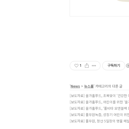
1
구독하기
'
News
>
뉴스룸
' 카테고리의 다른 글
[보도자료] 올가홀푸드, 초복맞이 ‘건강한 
[보도자료] 올가홀푸드, 어린이를 위한 ‘올
[보도자료] 올가홀푸드, ‘풀비타 모앤블랙 
[보도자료] 풀무원녹즙, 성장기 어린이 위
[보도자료] 풀무원, 정선 5일장의 명물 메