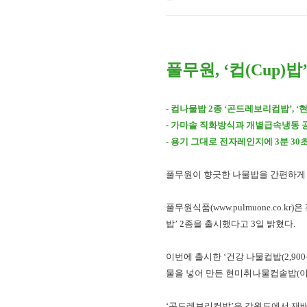
풀무원, ‘컵(Cup)밥
- 컵나물밥 2종 ‘곤드레보리컵밥’,
- 가마솥 직화방식과 개별급속냉동 
- 용기 그대로 전자레인지에 3분 3
풀무원이 향긋한 나물밥을 간편하게 
풀무원식품(www.pulmuone.co
밥’ 2종을 출시했다고 3일 밝혔다.
이번에 출시한 ‘건강 나물컵밥(2,90
물을 넣어 만든 현미취나물컵솥밥(
‘곤드레보리컵밥’은 강원도에서 재배