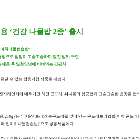
’용 ‘건강 나물밥 2종’ 출시
 ‘현미취나물컵솥밥’
공정으로 밥알이 고슬고슬하며 찰진 밥맛 구현
0초 데운 후 별첨양념에 비벼먹는 간편식
즐길 수 있는 컵용기형 제품을 내놨다.
.kr)은 전자레인지에 데우기만 하면 곤드레, 취나물의 향긋함과 고슬고슬한 밥맛을 함
0원/210g)’은 ‘국내산 보리와 生곤드레를 넣어 만든 곤드레보리컵밥(이하 곤드
이하 현미취나물컵솥밥)’으로 냉동제품이다.
한 곤드레와 국내산 보리를 넣어 만들어 맛이 깊고 구수하며 ‘현미취나물컵밥’