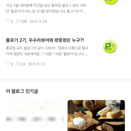
글 내용
지난 3월 여러분께 첫선을 보인 풀무원 블로그 공식 리뷰
단 '풀로거'가 어느덧 3기를 맞이했습니다. 총 2기수가 진
행됐던 그간의 기억은 감동 또 감동... ㅜ.ㅠ 얼마전 우수리
0
108
2011. 9. 29.
뷰어와 왕중왕을 발표하며 마무리한 풀로거 2기를 정리하
다보니 정말이지 풀무원 제품에 대한 풀로거님들의 뜨거운
애정과 풀로거에 대한 많은 분들의 관심이 팍팍- 느껴지더
풀로거 2기, 우수리뷰어와 왕중왕은 누구?!
군요! 그동안 풀로거들의 활동과 리뷰들을 보며 고민만 하
글 내용
셨던 분들~! 이젠 부담을 덜고 응모하실 때가 되지 않으셨
풀무원 공식 블로그의 공식 리뷰어~ 영광의 이름으로 풀사
나요? 앗! 파워블로거가 아니라서 응모할 엄두가 안난다구
이에 영원히 아로새겨질 그 이름~! 바로 '풀로거'입니다. 벌
요? 후후...아시면서! 풀무원 제품에 대한 뜨거운 애정만 있
써 풀로거 2기 분들께서 활동을 하신지도 두달이 됐군요.
으면 파워블로거가 아니어도 누구든 풀로거가 될 수 있습
0
24
2011. 9. 27.
그렇다면 이어지는 순서는... 두둥~! 시상식~!!! 과연 어떤
니다~~! (소근) 실제로 파워블로거는 아니지만 풀로거로
분이 수상의 영광을 안게 될지를 말씀드리기 전에 잠시 풀
신나게 활동하시는 분들도 많고 심..
로거 2기를 되돌아 보는 시간을 갖도록 하죠~ 시상식의 묘
미는 뜸들이기란 사실 잘 아시잖아요~ ㅎㅎ 이번 풀로거 2
기는 부득이하게 한분이 빠지게 되어 1기 보다 한분이 적은
이 블로그 인기글
19분께서 활동을 해주셨는데요. 포스팅 수가 무려... 126
개!!! 풀로거 한분당 평균 6.63개 수준이니 지난 1기보다
조금 더 열심히 해주신 셈이네요~! 이렇게까지 열심히 해
주시리라 생각못했었는데 우리 3기를 노리고 계신 분들 부
담스러워서 어..