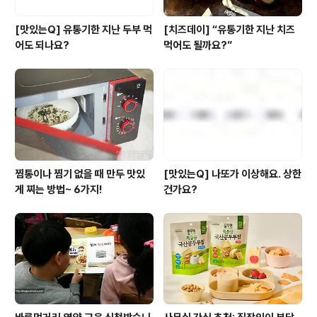
[맛있는Q] 유통기한 지난 두부 먹
[치즈데이] “유통기한 지난 치즈
어도 되나요?
먹어도 될까요?”
찜통이나 찜기 없을 때 만두 맛있
[맛있는Q] 나또가 이상해요. 상한
게 찌는 방법~ 6가지!
건가요?