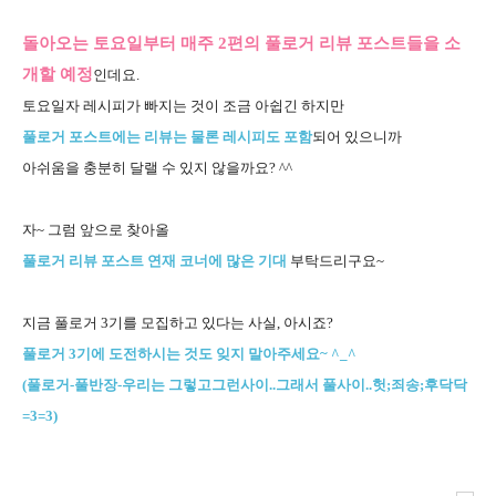
돌아오는 토요일부터 매주 2편의 풀로거 리뷰 포스트들을 소
개할 예정
인데요.
토요일자 레시피가 빠지는 것이 조금 아쉽긴 하지만
풀로거 포스트에는 리뷰는 물론 레시피도 포함
되어 있으니까
아쉬움을 충분히 달랠 수 있지 않을까요? ^^
자~ 그럼 앞으로 찾아올
풀로거 리뷰 포스트 연재 코너에 많은 기대
부탁드리구요~
지금 풀로거 3기를 모집하고 있다는 사실, 아시죠?
풀로거 3기에 도전하시는 것도 잊지 말아주세요~ ^_^
(풀로거-풀반장-우리는 그렇고그런사이..그래서 풀사이..헛;죄송;후닥닥
=3=3)