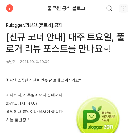
검색하기
풀무원 공식 블로그
티스토리
Pulogger/리뷰단 [풀로거] 공지
[신규 코너 안내] 매주 토요일, 풀
로거 리뷰 포스트를 만나요~!
풀반장
2011. 10. 3. 10:00
짧지만 소중한 개천절 연휴 잘 보내고 계신가요?
자나깨나, 사무실에서나 집에서나
화장실에서나(헛;)
평일이나 휴일이나 풀사이 생각만
하는 풀반장~!