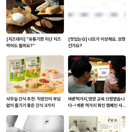
[치즈데이] “유통기한 지난 치즈
[맛있는Q] 나또가 이상해요. 상한
먹어도 될까요?”
건가요?
사무실 간식 추천: 직장인이 부담
바른먹거리,영양 교육 신청받습니
없이 즐기기 좋은 간식 3가지
다~! 바른 먹거리 확인 캠페인 사
이트 오픈!