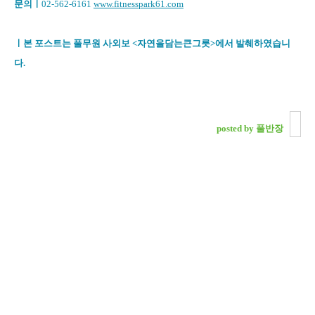
문의
ㅣ
02-562-6161
www.fitnesspark61.com
ㅣ본 포스트는 풀무원 사외보 <자연을담는큰그릇>에서 발췌하였습니
다.
posted by 풀반장