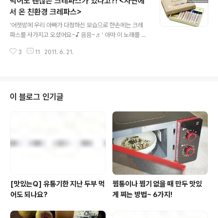
먹어도 괜찮은 크레파스가 있다고?! <자연에
사외보 독자분들을 위해 특별히 소개해주신 마크로비오틱
홈베이킹 레시피는 이번 주말에 공개해드릴테니 기대해주
서 온 친환경 크레파스>
글 내용
세요~ ^^ 마크로비오틱 전문가 이와사키 유카 지금 ‘자
'어젯밤에 우리 아빠가 다정하신 모습으로 한손에는 크레
연’을 드시고 계신가요? 요즘 국내에서 큰 인기를 끌고 있
파스를 사가지고 오셨어요~♪ 음음~♬' 아마 이 노래를 모
는 ‘마크로비오틱 전도사’ 이와사키 유카(岩崎由佳) 씨를
르는 사람이 없듯 크레파스를 갖고 놀았던 기억이 없는 분
만났다. 유창한 한국어를 구사했으며, 안경 너머 맑은 눈동
3
11
2011. 6. 21.
도 안계시겠죠? 지금이야 놀거리가 너무도 많지만 그 당시
자는 자신의 진심을 말하고 있는 듯했다...
에는 놀이터와 색칠 공부가 큰 즐거움이었으니까요. 요즘
도 어린아이들은 크레파스를 갖고 놀곤 하는데요. 아무래
도 걱정이 될 수 밖에 없습니다. 새로운 것은 무조건 입으로
가져가는 아이들의 습관 때문에 말이죠~ 하지만 이 크레파
이 블로그 인기글
스와 함께라면 그런 걱정은 잠시 덜고 아이와 함게 신나게
색칠공부를 할 수 있다고 하네요. 벌꿀, 송진, 천연점토, 땅
콩기름, 팜유, 천연고무 등 천연재료를 사용해 핸드메이드
로 제작했거든요. 그래서 심지어 먹어도 해롭지 않다는 사
실~!! 환경호르몬이다 뭐다 해서 아이..
[맛있는Q] 유통기한 지난 두부 먹
찜통이나 찜기 없을 때 만두 맛있
어도 되나요?
게 찌는 방법~ 6가지!