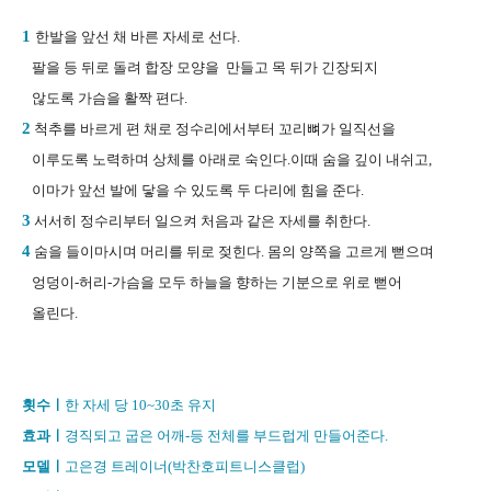
1
한발을 앞선 채 바른 자세로 선다.
팔을 등 뒤로 돌려 합장 모양을 만들고 목 뒤가 긴장되지
않도록 가슴을 활짝 편다.
2
척추를 바르게 편 채로 정수리에서부터 꼬리뼈가 일직선을
이루도록 노력하며 상체를 아래로 숙인다.이때 숨을 깊이 내쉬고,
이마가 앞선 발에 닿을 수 있도록 두 다리에 힘을 준다.
3
서서히 정수리부터 일으켜 처음과 같은 자세를 취한다.
4
숨을 들이마시며 머리를 뒤로 젖힌다. 몸의 양쪽을 고르게 뻗으며
엉덩이-허리-가슴을 모두 하늘을 향하는 기분으로 위로 뻗어
올린다.
횟수
ㅣ
한 자세 당 10~30초 유지
효과
ㅣ
경직되고 굽은 어깨-등 전체를 부드럽게 만들어준다.
모델
ㅣ
고은경 트레이너(박찬호피트니스클럽)