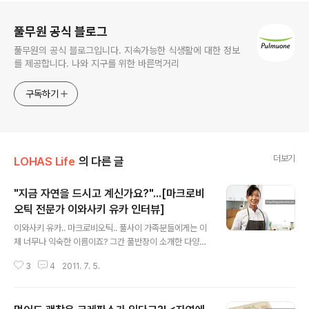
로그 정보
풀무원 공식 블로그
풀무원의 공식 블로그입니다. 지속가능한 식생활에 대한 정보
를 제공합니다. 나와 지구를 위한 바른먹거리
구독하기
더보기
LOHAS Life
의 다른 글
"지금 자연을 드시고 계신가요?"...[마크로비
오틱 전문가 이와사키 유카 인터뷰]
글 내용
이와사키 유카.. 마크로비오틱.. 풀사이 가족분들에게는 이
제 너무나 익숙한 이름이죠? 그간 풀반장이 소개한 다양한
취재 현장과 어린잎으로 만든 레시피들을 통해 종종 만나
3
4
2011. 7. 5.
오셨으니까요~ 네, 바로 마크로비오틱 요리 전문가 이와사
키 유카 씨에 대한 진지한 인터뷰 기사를 소개해드립니다~
물론 풀무원 사외보 에 게재된 내용이랍니다. 아참~ 이날