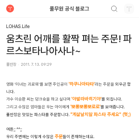
검색하기
풀무원 공식 블로그
티스토리
LOHAS Life
움츠린 어깨를 활짝 펴는 주문! 파
르스보타나아사나~
풀반장
2011. 7. 13. 09:29
'하쿠나마타타'
영화 '미녀는 괴로워'를 보면 주인공이
라는 주문
을
외우곤 합
니다.
'야발라바히기야'
가수 이승환 씨는 덩크슛을 하고 싶다며
를 외칩니다.
'뽀롱뽀롱뽀로로'
그리고 수많은 엄마들은 우는 아이에게
를 보여줍니다.
"게살날치알 파스타 주세요" (헛;)
풀반장은 맛있는 파스타를 주문합니다.
여튼;; ^^;;
주문
우리 주변에는 이렇게 수많은
들이 존재하는데요.