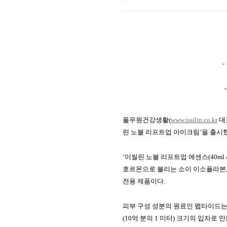
-
풀무원건강생활
(
www.issilin.co.kr
대
린
노블
리프트업
아이크림
’
을
출시
‘
이씰린
노블
리프트업
에센스
(40ml 
호르몬으로
불리는
소이
이소플라본
전용
제품이다
.
피부
구성
성분의
원료인
펩타이드
(10
억 분의
1
미터
)
크기의 입자로 만