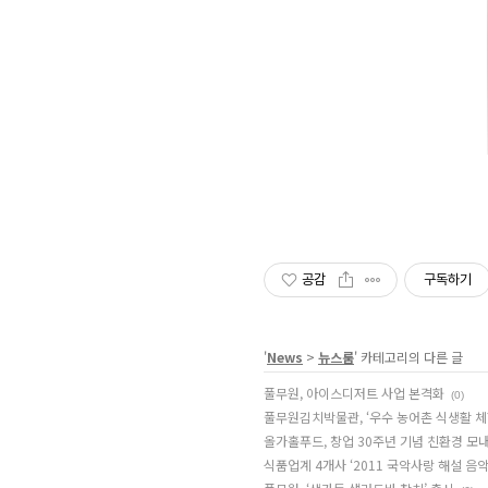
공감
구독하기
'
News
>
뉴스룸
' 카테고리의 다른 글
풀무원, 아이스디저트 사업 본격화
(0)
풀무원김치박물관, ‘우수 농어촌 식생활 체
올가홀푸드, 창업 30주년 기념 친환경 모
식품업계 4개사 ‘2011 국악사랑 해설 음악