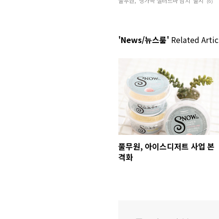
풀무원, ‘생가득 샐러드바 참치’ 출시
(6)
'News/뉴스룸'
Related Artic
풀무원, 아이스디저트 사업 본
격화