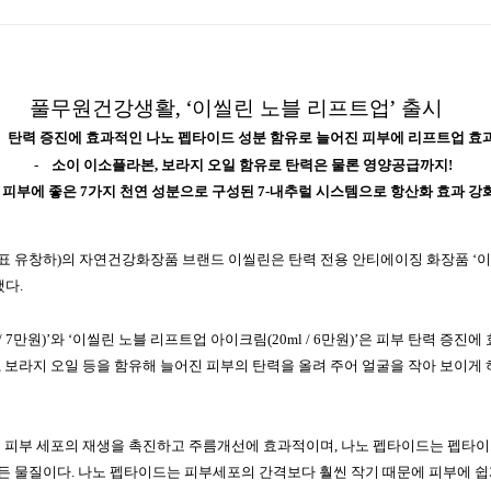
풀무원건강생활
,
‘이씰린 노블 리프트업’ 출시
탄력
증진에
효과적인
나노
펩타이드
성분
함유로
늘어진
피부에
리프트업
효
-
소이
이소플라본
,
보라지
오일
함유로
탄력은
물론
영양공급까지
!
- 피부에
좋은
7
가지
천연
성분으로
구성된
7-
내추럴
시스템으로
항산화
효과
강
표
유창하
)
의
자연건강화장품
브랜드
이씰린은
탄력
전용
안티에이징
화장품
‘
이
했다
.
/ 7
만원
)’
와
‘
이씰린
노블
리프트업
아이크림
(20ml / 6
만원
)’
은
피부
탄력
증진에
,
보라지
오일
등을
함유해
늘어진
피부의
탄력을
올려
주어
얼굴을
작아
보이게
는
피부
세포의
재생을
촉진하고
주름개선에
효과적이며
,
나노
펩타이드는 펩타이
든 물질이다
.
나노 펩타이드는 피부세포의 간격보다 훨씬 작기 때문에 피부에 쉽게