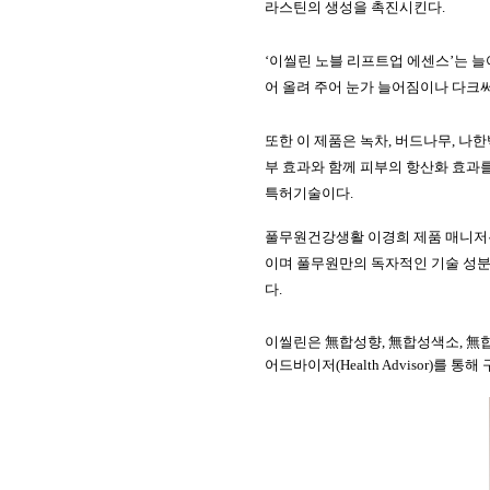
라스틴의 생성을 촉진시킨다
.
‘
이씰린
노블
리프트업
에센스
’
는
늘
어
올려
주어
눈가
늘어짐이나
다크
또한
이
제품은
녹차
,
버드나무
,
나한
부
효과와
함께
피부의
항산화
효과
특허기술이다
.
풀무원건강생활
이경희
제품
매니저
이며
풀무원만의
독자적인
기술
성
다
.
이씰린은
無합성향
,
無합성색소
,
無
어드바이저
(Health Advisor)
를
통해