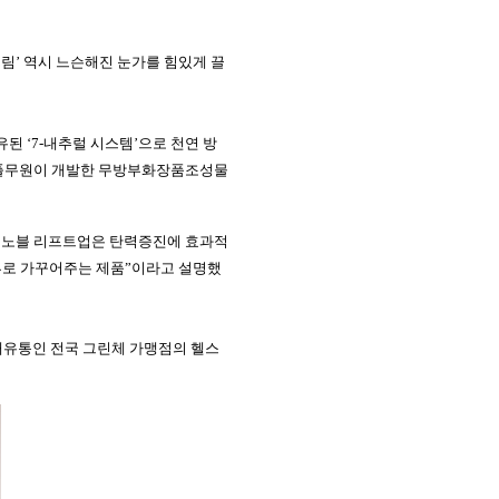
크림
’
역시
느슨해진
눈가를
힘있게
끌
유된
‘
7-
내추럴
시스템’으로
천연
방
풀무원이
개발한
무방부화장품조성물
노블
리프트업은
탄력증진에
효과적
부로
가꾸어주는
제품
”
이라고
설명했
매유통인
전국
그린체
가맹점의
헬스