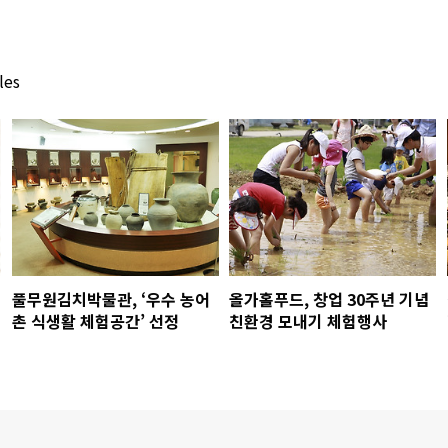
les
풀무원김치박물관, ‘우수 농어
올가홀푸드, 창업 30주년 기념
촌 식생활 체험공간’ 선정
친환경 모내기 체험행사