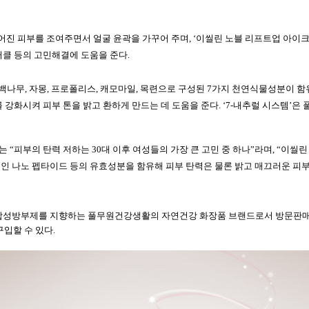
어진
피부를
조여주면서
얼굴
윤곽을
가꾸어
주며
, ‘
이씰린
노블
리프트업
아이
써클
등의
고민해결에
도움을
준다
.
백나무
,
자몽
,
프로폴리스
,
캐모마일
,
목련으로
구성된
7
가지
천연식물성분이
함
를
강화시켜
피부
톤을
밝고
환하게
만드는
데
도움을
준다
. ‘7-
내추럴
시스템
’
은
는
“
피부의
탄력
저하는
30
대
이후
여성들의
가장
큰
고민
중
하나
”
라며
, “
이씰린
분인
나노
펩타이드
등의
유효성분을
함유해
피부
탄력은
물론
밝고
매끄러운
피
합성방부제를
지향하는
풀무원건강생활의
자연건강
화장품
브랜드로서
방문판
구입할
수
있다
.