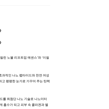
과
화
씰린
노블
리프트업
에센스
’
와
‘
이씰
효과적인
나노
펩타이드와
천연
여성
하고
팽팽한
눈가로
가꾸어
주는
탄력
드를 최첨단 나노 기술로 나노미터
 흡수가 되고 피부 속 콜라겐과 엘