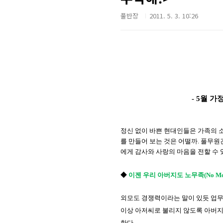
풀반장
2011. 5. 3. 10:26
- 5
월
가
정신
없이
바쁜
현대인들은
가족의
를
만들어
보는
것은
어떨까
.
풀무원
에게
감사와
사랑의
마음을
전할
수
◆
이젠
우리
아버지도
노무족
(No Mo
외모도 경쟁력이라는 말이 있듯 업무
이상 아저씨로 불리지 않도록 아버지
한다
.