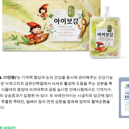
슐
, 25
만원
)’
는
기억력
향상과
눈의
건강을
동시에
관리해주는
건강기능
7
은
누에고치의
섬유단백질에서
뇌세포
활성에
도움을
주는
성분을
특
로
서울대와
중앙대
의과대학과
공동
실시한
인체시험에서도
기억지수
,
의
상승효과가
입증된
바
있다
.
또
브레인아이는
시금치와
당근에
많이
서
추출한
루테인
,
빌베리
등의
천연
성분을
함유해
망막의
혈액순환을
준다
.
법은 비타민
!