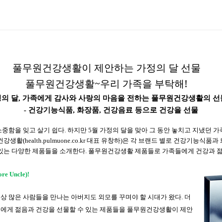
풀무원건강생활이 제안하는 가정의 달 선물
풀무원건강생활
~
우리 가족을 부탁해
!
정의
달
,
가족에게
감사와
사랑의
마음을
전하는
풀무원건강생활의
선
-
건강기능식품
,
화장품
,
건강음료
등으로
건강을
선물
소중함을
잊고
살기
쉽다
.
하지만
5
월
가정의
달을
맞아
그
동안
놓치고
지냈던
가
건강생활
(health.pulmuone.co.kr
대표
유창하
)
은
각
브랜드
별로
건강기능식품과
있는
다양한
제품들을
소개한다
.
풀무원건강생활
제품들로
가족들에게
건강과
re Uncle)!
상 많은 사람들을 만나는 아버지도 외모를 꾸며야 할 시대가 왔다
.
더
에게 젊음과 건강을 선물할 수 있는 제품들을 풀무원건강생활이 제안