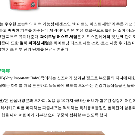
’는
우수한
보습력의
미백
기능성
에센스인
‘화이트닝
퍼스트
세럼’과
주름
개선
하고
촉촉한
피부를
가꾸는데
제격이다
.
천연
여성
호르몬으로
불리는
소이
이소
강한
피부로
유지해준다
.
화이트닝
퍼스트
세럼
은
기초
스킨케어의
첫
번째
단계
여준다
.
또한
멀티
퍼펙션
세럼
은
화이트닝
퍼스트
세럼
-
스킨
-
로션
사용
후
기초
꼼한
기초
피부
관리
단계를
완성시켜준다
.
부탁해
!
IB(Very Important Baby)
족이라는 신조어가 생겨날 정도로 부모들의 자녀에 대한
 달에는 아이를 더욱 튼튼하고 똑똑하게 크도록 도와주는 건강기능식품을 선물하
원
)
’
은
산삼배양근과
오가피
,
녹용
등
10
가지
국내산
허브가
함유된
성장기
어린
성화시키고
뼈를
파괴하는
파골세포는
억제하는
특허등록물질인
폴리칸이
함유
과
향을
내어
어린이가
거부감
없이
꾸준히
섭취할
수
있도록
했다
.