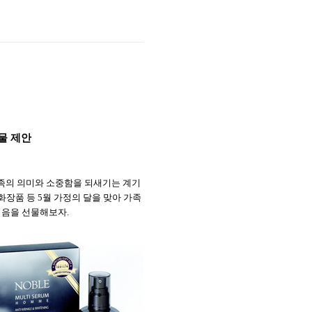
물
제안
족의
의미와
소중함을
되새기는
계기
화장품
등
5
월
가정의
달을
맞아
가족
젊음을
선물해보자
.