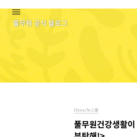
본문 바로가기
News/뉴스룸
풀무원건강생활이 
부탁해!>