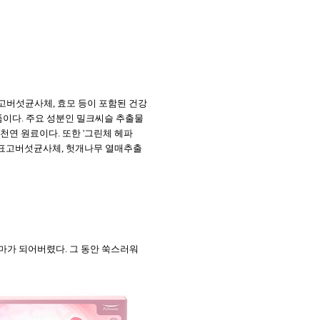
고버섯균사체
,
효모
등이
포함된
건강
품이다
.
주요
성분인
밀크씨슬
추출물
천연
원료이다
.
또한
'
그린체
헤파
표고버섯균사체
,
헛개나무
열매추출
줌마가 되어버렸다
.
그 동안 쑥스러워