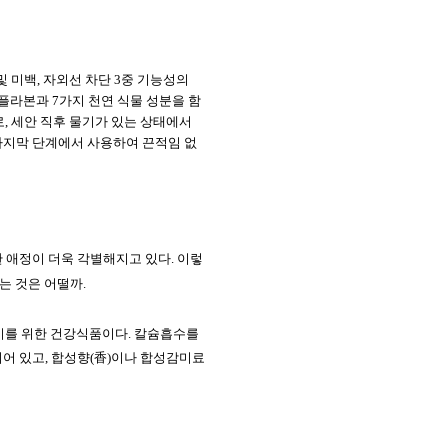
및
미백
,
자외선
차단
3
중
기능성의
플라본과
7
가지
천연
식물
성분을
함
로
,
세안
직후
물기가
있는
상태에서
마지막
단계에서
사용하여
끈적임
없
 애정이 더욱 각별해지고 있다
.
이렇
는 것은 어떨까
.
이를
위한
건강식품이다
.
칼슘흡수를
되어
있고
,
합성향
(
香
)
이나
합성감미료