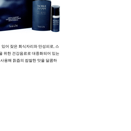
어
있어
잦은
회식자리와
만성피로
,
스
을
위한
건강음료로
대중화되어
있는
사용해
칡즙의
쌉쌀한
맛을
달콤하