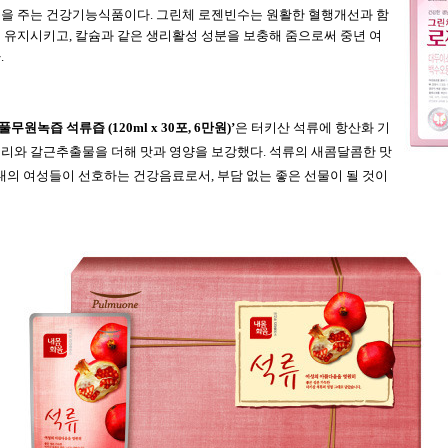
움을
주는
건강기능식품이다
.
그린체
로젠빈수는
원활한
혈행개선과
함
게
유지시키고
,
칼슘과
같은
생리활성
성분을
보충해
줌으로써
중년
여
다
.
풀무원녹즙
석류즙
(120ml x 30
포
, 6
만원
)’
은
터키산
석류에
항산화
기
베리와
갈근추출물을
더해
맛과
영양을
보강했다
.
석류의
새콤달콤한
맛
대의
여성들이
선호하는
건강음료로서
,
부담
없는
좋은
선물이
될
것이