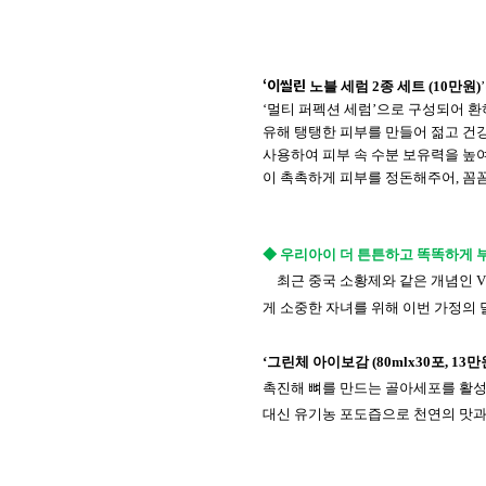
‘이씰린
노블
세럼
2
종
세트
(10
만원
)
‘멀티
퍼펙션
세럼’으로
구성되어
환
유해
탱탱한
피부를
만들어
젊고
건
사용하여
피부
속
수분
보유력을
높
이
촉촉하게
피부를
정돈해주어
,
꼼
◆
우리아이 더 튼튼하고 똑똑하게 
최근 중국 소황제와 같은 개념인
V
게 소중한 자녀를 위해 이번 가정의
‘
그린체
아이보감
(80mlx30
포
, 13
만
촉진해
뼈를
만드는
골아세포를
활
대신
유기농
포도즙으로
천연의
맛