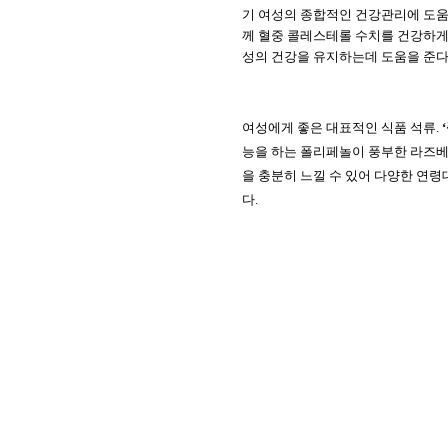
기
여성의
종합적인
건강관리에
도
께
혈중
콜레스테롤
수치를
건강하
성의
건강을
유지하는데
도움을
준
여성에게
좋은
대표적인
식품
석류
.
‘
능을
하는
폴리페놀이
풍부한
라즈
을
충분히
느낄
수
있어
다양한
연령
다
.