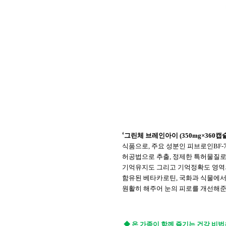
‘
그린체
브레인아이
(350mg
×
360
캡
식품으로
,
주요
성분인
피브로인
BF-
허공법으로
추출
,
정제한
특허물질
기억유지도
그리고
기억정확도
영역
함유된
베타카로틴
,
국화과
식물에
원활히
해주어
눈의
피로를
개선해
◆ 온 가족이 함께 즐기는 건강 비