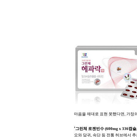
마음을 제대로 표현 못했다면
,
가정의
‘
그린체
로젠빈수
(600mg x 336
캡슐
오와
당귀
,
속단
등
전통
허브에서
추