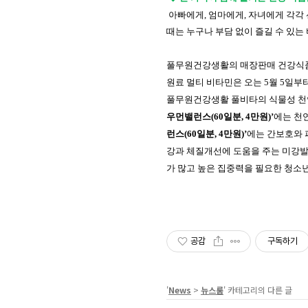
아빠에게
,
엄마에게
,
자녀에게 각각 
때는 누구나 부담 없이 즐길 수 있
풀무원건강생활의 매장판매 건강식품
원료 멀티 비타민은 오는
5
월
5
일부
풀무원건강생활 풀비타의 식물성 천
우먼밸런스
(60
일분
, 4
만원
)
’
에는 천
런스
(60
일분
, 4
만원
)
’
에는 간보호와 
강과 체질개선에 도움을 주는 미강
가 많고 높은 집중력을 필요한 청소
공감
구독하기
'
News
>
뉴스룸
' 카테고리의 다른 글