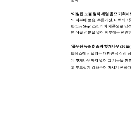
‘
이씰린
노블
멀티
세럼
옴므
기획세
의
피부에
보습
,
주름개선
,
미백의
3
텝
(One Step)
스킨케어
제품으로
남
연
식물
성분을
넣어
피부에는
편안
‘
풀무원녹즙
칡즙과
헛개나무
(30
포
(
트레스에
시달리는
대한민국
직장
데
헛개나무까지
넣어
그
기능을
한
고
부드럽게
감싸주어
마시기
편하