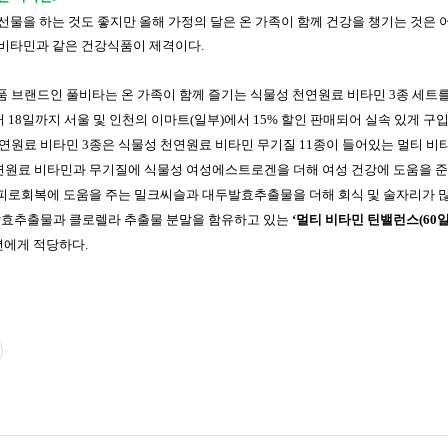
선물을 하는 것도 좋지만 올해 가정의 달은 온 가족이 함께 건강을 챙기는 것은 
는 비타민과 같은 건강식품이 제격이다
.
 브랜드인 풀비타는 온 가족이 함께 즐기는 식물성 천연원료 비타민
3
종 세트
터
18
일까지 서울 및 인천의 이마트
(
일부
)
에서
15%
할인 판매되어 실속 있게 구입
연원료 비타민
3
종은 식물성 천연원료 비타민 무기질
11
종이 들어있는 멀티 비
연원료 비타민과 무기질에 식물성 여성에스트로겐을 더해 여성 건강에 도움을 
피로회복에 도움을 주는 밀크씨슬과 대두발효추출물을 더해 회식 및 술자리가 
발효추출물과 클로렐라 추출물 분말을 함유하고 있는
‘멀티 비타민 틴밸런스
(60
년에게 적당하다
.