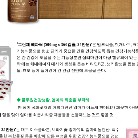
'
그린체
헤파락
(500mg x 360
캡슐
, 24
만원
)'
은
밀크씨슬
,
헛개나무
,
표
기능식품으로
평소
관리가
중요한
간을
건강하도록
돕는
건강기능식
은
간
건강에
도움을
주는
기능성분인
실리마린이
다량
함유되어
있는
락
'
에는
체내에너지
대사와
생성을
돕는
비타민
B
군
,
생리활성을
돕는
물
,
효모
등이
들어있어
간
건강
전반에
도움을
준다
.
◆
풀무원건강생활
,
엄마의
회춘을
부탁해
!
한 송이 국화꽃처럼 아름다웠던 엄마가 어느새 흰머리가 희끗한 아
 달을 맞아 엄마를 회춘시켜줄 제품들을 선물해보는 것도 좋을 것
.
, 25
만원
)’
는
대두
이소플라본
,
보라지꽃
종자유의
감마리놀렌산
,
백수
출한
복합물질
등을
배합해
만든
여성을
위한
건강기능식품으로
갱년