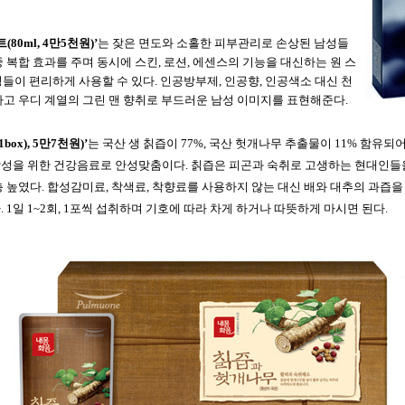
트
(80ml, 4
만
5
천원
)’
는
잦은
면도와
소홀한
피부관리로
손상된
남성들
중
복합
효과를
주며
동시에
스킨
,
로션
,
에센스의
기능을
대신하는
원
스
성들이
편리하게
사용할
수
있다
.
인공방부제
,
인공향
,
인공색소
대신
천
하고
우디
계열의
그린
맨
향취로
부드러운
남성
이미지를
표현해준다
.
1box), 5
만
7
천원
)
’
는
국산
생
칡즙이
77%,
국산
헛개나무
추출물이
11%
함유되
남성을
위한
건강음료로
안성맞춤이다
.
칡즙은
피곤과
숙취로
고생하는
현대인들
층
높였다
.
합성감미료
,
착색료
,
착향료를
사용하지
않는
대신
배와
대추의
과즙을
다
. 1
일
1~2
회
, 1
포씩
섭취하며
기호에
따라
차게
하거나
따뜻하게
마시면
된다
.