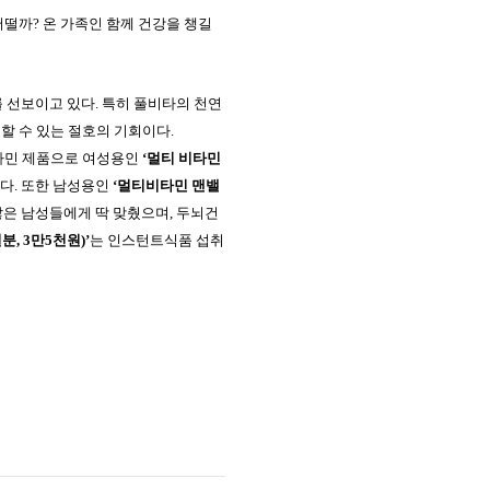
어떨까
?
온 가족인 함께 건강을 챙길
를 선보이고 있다
.
특히 풀비타의 천연
할 수 있는 절호의 기회이다
.
타민 제품으로 여성용인
‘멀티 비타민
준다
.
또한 남성용인
‘멀티비타민 맨밸
많은 남성들에게 딱 맞췄으며
,
두뇌건
일분
, 3
만
5
천원
)
’
는 인스턴트식품 섭취