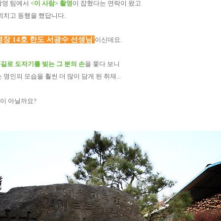
촬영 팀에서
<이 사람> 촬영
이 잡혔다는 연락이 왔고
을 외치고 동행을 했답니다.
명장 14호 한도 서광수 선생님'
이신데요.
길로 도자기를 빚는 그 분의 손
을 쫓다 보니
명인의 모습을 훨씬 더 많이 담게 된 취재...
이 아닐까요?