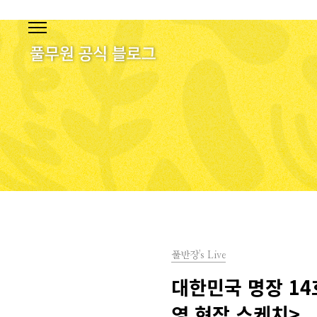
본문 바로가기
풀반장's Live
대한민국 명장 14
영 현장 스케치>