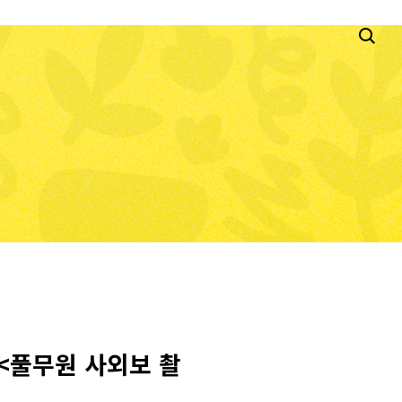
 <풀무원 사외보 촬