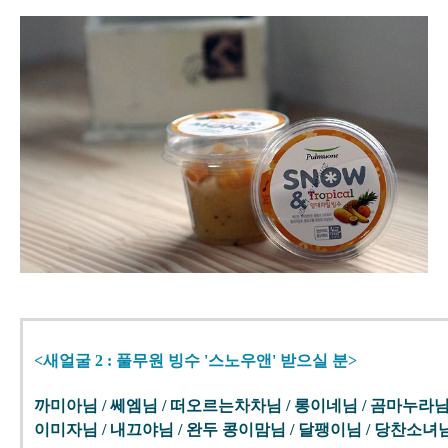
<새얼굴 2 : 풀무원 빙수 '스노우앤' 받으실 분>
까미아님 / 쎄엠님 / 떠오르는차차님 / 롱이네님 / 곰마누라님 
이미자님 / 내끄야님 / 완두 콩이맘님 / 달팽이님 / 당찬소녀