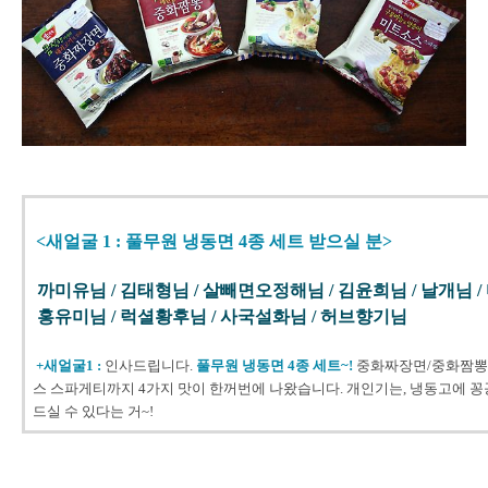
<새얼굴 1 : 풀무원 냉동면 4종 세트 받으실 분>
까미유님 / 김태형님 / 살빼면오정해님 / 김윤희님 / 날개님 / 
홍유미님 / 럭셜황후님 / 사국설화님 / 허브향기님
+새얼굴1 :
인사드립니다.
풀무원 냉동면 4종 세트~!
중화짜장면/중화짬뽕
스 스파게티까지 4가지 맛이 한꺼번에 나왔습니다. 개인기는, 냉동고에 
드실 수 있다는 거~!