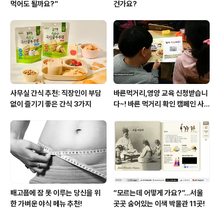
먹어도 될까요?”
건가요?
사무실 간식 추천: 직장인이 부담
바른먹거리,영양 교육 신청받습니
없이 즐기기 좋은 간식 3가지
다~! 바른 먹거리 확인 캠페인 사
이트 오픈!
배고픔에 잠 못 이루는 당신을 위
“모르는데 어떻게 가요?”...서울
한 가벼운 야식 메뉴 추천!
곳곳 숨어있는 이색 박물관 11곳!