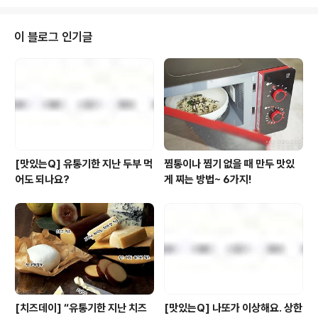
기'가 맞습니다! ㅎㅎ 지난 2008년 3월 문을 열어 2년 동
안 한결같은 얼굴로 여러분을 맞이하던 '풀사이'가 드디어,
새로운 스킨과 일러스트, 신선한 레이아웃으로 옷을 갈아
이 블로그 인기글
입었습니다. ↙↙↙↙ 풀사이 가족들이 좀더 편하게 읽으
실 수 있도록 가독성도 높이고 신선한 분위기로 쇄신하기
위해, 나름 오랫동안 고민했고, 5월을 맞아 대망의 리뉴얼
을 단행하게 되었다지요. :) 자, 이렇게 경사스러운 날, 푸짐
한 이벤트가 빠질 수 없..
[맛있는Q] 유통기한 지난 두부 먹
찜통이나 찜기 없을 때 만두 맛있
어도 되나요?
게 찌는 방법~ 6가지!
[치즈데이] “유통기한 지난 치즈
[맛있는Q] 나또가 이상해요. 상한