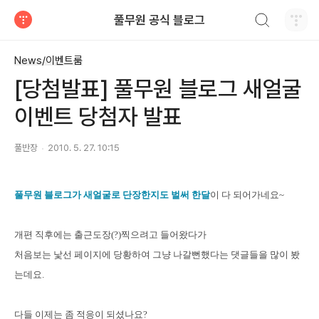
검색하기
풀무원 공식 블로그
티스토리
News/이벤트룸
[당첨발표] 풀무원 블로그 새얼굴
이벤트 당첨자 발표
풀반장
2010. 5. 27. 10:15
풀무원 블로그가 새얼굴로 단장한지도 벌써 한달
이 다 되어가네요~
개편 직후에는 출근도장(?)찍으려고 들어왔다가
처음보는 낯선 페이지에 당황하여 그냥 나갈뻔했다는 댓글들을 많이 봤
는데요.
다들 이제는 좀 적응이 되셨
나요?