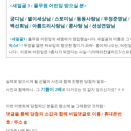
<새얼굴 3 : 풀무원 어린잎 받으실 분>
궁디님 / 별이세상님 / 스토미님 / 동동사랑님 / 우정준영님 / 
백선희님 /
아름드리사랑님 / 콩사탕 님 / 션성연맘님
+새얼굴3 :
풀무원 어린잎의 새멤버가 영입됐습니다. 새얼굴의 이름은 그
믹스6'~!
뚜껑을 열면 허브잎의 향긋한 향기가 와락~ 뿜어져나오는, 어린잎 
니다~. 이로써 어린잎은 3총사가 되었다는 사실~! (아메리칸샐러드5/스프
실제로 받으시게 될 선물의 사진과 함께 진행된 당첨자 발표~
기쁨이 2배
사진과 함께하니.. 그
로 다가오는 것 같지 않으신가요? ㅎㅎ
이번 이벤트에 당첨되신 분들은 평소에 늘 그래왔던 것처럼~
댓글을 통해 당첨의 소감과 함께 비밀댓글로 이름 / 휴대폰번
호 / 주소
를
남겨주시면 됩니다.