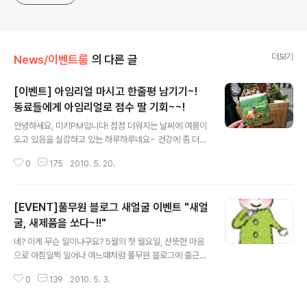
더보기
News/이벤트룸
의 다른 글
[이벤트] 아임리얼 마시고 한줄평 남기기~!
동료들에게 아임리얼로 점수 딸 기회~~!
글 내용
안녕하세요, 미키PM입니다! 점점 더워지는 날씨에 여름이
오고 있음을 실감하고 있는 하루하루네요~ 건강에 좀 더
신경 써야 할 계절이 드디어 왔네요. 더운 여름을 대비하기
0
175
2010. 5. 20.
위한 비타민 듬뿍! ‘마시는 과일’ 아임리얼이 진가를 발하는
순간이죠 ^^ 최근에 아임리얼 시음행사가 마트는 물론 다
양한 곳에서 진행되고 있는데요. (장소랑 일정은 다음주에
[EVENT]풀무원 블로그 새얼굴 이벤트 "새얼
대대적으로 공개할 예정~!!!) 시음행사를 통해 맛있는 아임
리얼을 맛보신 분들~ 같이 드린 예쁘장한 리플렛, 기억나
굴, 새제품을 쏘다~!!"
글 내용
시나요? 같이 나눠드린 요 리플렛이요 ^^ 그럼 리플렛에 실
네? 이게 무슨 일이냐구요? 5월의 첫 월요일, 산뜻한 마음
린 이벤트 소식도 보셨겠군요~ 후훗~ 리플렛을 통해 이벤
으로 아침일찍 일어나 여느때처럼 풀무원 블로그에 출근
트를 접하신 분들은 물론 풀사이 가족분들 중 아임리얼을
(?) 도장을 찍으러 들어오셨다가 도.로. 나가실뻔 했다구
드셔보신 분이라면 누구나 응모할 수 있는 이벤트~! (아임
0
139
2010. 5. 3.
요? 도.대.체. 여기가 어디냐구요? ㅎㅎㅎ 네, 여러분이 지
리얼 안먹어본 풀사이 가족..
금 들어오신 곳은 기업블로그 '풀무원의 아주 사적인 이야