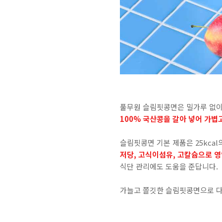
풀무원 슬림핏콩면은 밀가루 없
100%
국산콩을 갈아 넣어 가볍
슬림핏콩면 기본 제품은
25kcal
저당, 고식이섬유, 고칼슘으로 
식단 관리에도 도움을 준답니다
.
가늘고 쫄깃한 슬림핏콩면으로 