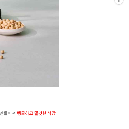
 만들어져
탱글하고 쫄깃한 식감