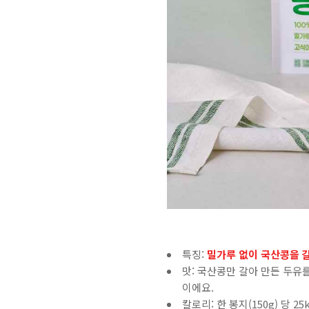
특징:
밀가루 없이 국산콩을 
맛: 국산콩만 갈아 만든 두유
이에요.
칼로리: 한 봉지(150g) 당 25k