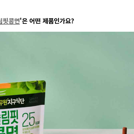
림핏콩면
'
은 어떤 제품인가요
?