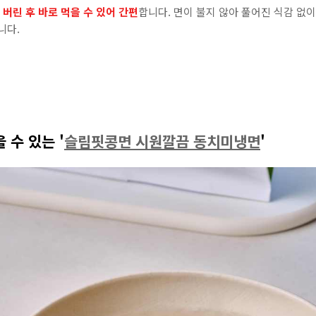
버린 후 바로 먹을 수 있어 간편
합니다. 면이 불지 않아 풀어진 식감 없이
니다.
을 수 있는
'
슬림핏콩면 시원깔끔 동치미냉면
'