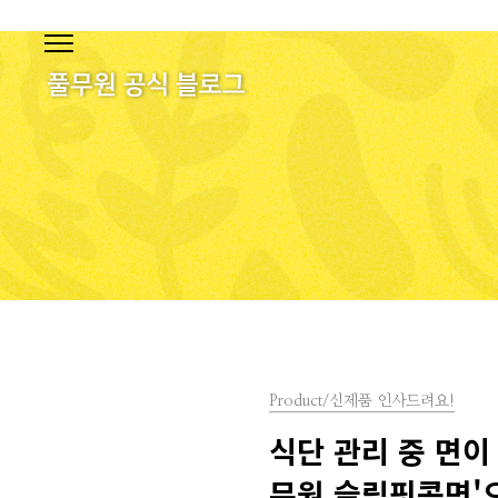
본문 바로가기
Product/신제품 인사드려요!
식단 관리 중 면이
무원 슬림핏콩면'