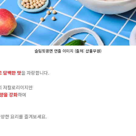
슬림핏콩면 연출 이미지 (출처: 샵풀무원)
이
고 담백한 맛
을 자랑합니다
.
의 저칼로리이지만
영양을 강화
하여
다양한 요리를 즐겨보세요
.