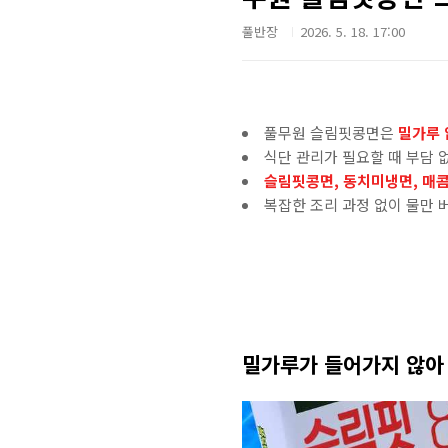
풀반장
2026. 5. 18. 17:00
풀무원 슬림핏콩면은
밀가루 
식단 관리가 필요할 때 부담 
슬림핏콩면, 동치미냉면, 매
복잡한 조리 과정 없이 물만 
밀가루가 들어가지 않아