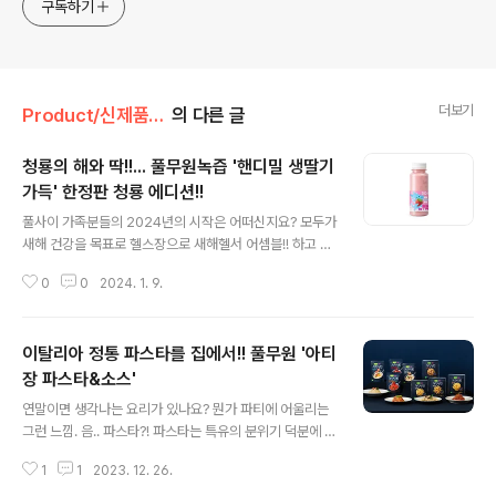
구독하기
더보기
Product/신제품 인사드려요!
의 다른 글
청룡의 해와 딱!!... 풀무원녹즙 '핸디밀 생딸기
가득' 한정판 청룡 에디션!!
글 내용
풀사이 가족분들의 2024년의 시작은 어떠신지요? 모두가
새해 건강을 목표로 헬스장으로 새해헬서 어셈블!! 하고 있
는 가운데. 풀사이 가족분들의 영양 보충은 안녕하신가요?
0
0
2024. 1. 9.
운동 이상으로 충분한 수면과 규칙적인 영양보충이 중요하
다는 것은 알고 있지만 하나하나 챙기기는 생각보다 쉽지
않은데요. 그중에서도 아침식사는 특히 더 챙기기 어려운
이탈리아 정통 파스타를 집에서!! 풀무원 '아티
것 같아요. 그럴 때 필요한 것이 바로 두둥!! 식사 대용식이
라고 생각돼요. 그중에서도 풀무원녹즙의 인기 있는 식사
장 파스타&소스'
글 내용
대용식 '핸디밀 생딸기 가득'은 상큼한 딸기와 신선한 국내
연말이면 생각나는 요리가 있나요? 뭔가 파티에 어울리는
산 원유를 한 병에 담은 제품인데요. 생딸기 과육을 큼직하
그런 느낌. 음.. 파스타?! 파스타는 특유의 분위기 덕분에 평
게 썰어 넣어 과육의 톡톡 씹히는 식감과 포만감을 높인 것
소에도 좋지만 연말이면 더욱 생각나는 요리 중 하나인데
이 특징이죠. 병당 1,000㎎의 저분자 콜라겐을 함유하고,
1
1
2023. 12. 26.
요. 파스타의 나라 이탈리아 No.1 파스타 브랜드 바릴라는
양배추, 알로에, 콜리플라워..