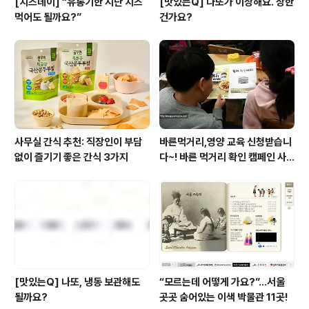
[치즈데이] “유통기한 지난 치즈
[맛있는Q] 나또가 이상해요. 상한
먹어도 될까요?”
건가요?
사무실 간식 추천: 직장인이 부담
바른먹거리,영양 교육 신청받습니
없이 즐기기 좋은 간식 3가지
다~! 바른 먹거리 확인 캠페인 사
이트 오픈!
[맛있는Q] 나또, 냉동 보관해도
“모르는데 어떻게 가요?”...서울
될까요?
곳곳 숨어있는 이색 박물관 11곳!