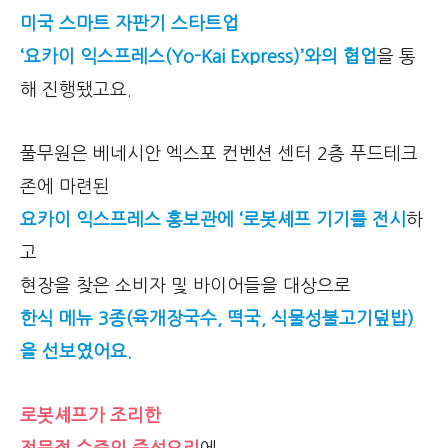
미국 스마트 자판기 스타트업
‘요카이 익스프레스(Yo-Kai Express)’와의 협업
을 통
해 진행됐고요.
풀무원은 베네시안 엑스포 컨벤션 센터 2층 푸드테크
존에 마련된
요카이 익스프레스 홍보관에 ‘로봇셰프 기기를 전시
하
고
현장을 찾은 소비자 및 바이어들을 대상으로
한식 메뉴 3종(육개장국수, 떡국, 식물성불고기덮밥)
을 선보였어요.
로봇셰프가 조리한