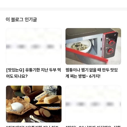
다들 아시죠? 바로 그 바릴라와 풀무원이 공동으로 개발한
파스타 브랜드가 있었으니!! 두둥! '아티장(Artsan)'입니
다!! 국내 냉장면 시장 점유율 1위 풀무원과 바릴라는 ‘좋은
원료만을 사용해 건강한 식품을 만든다’는 공통적인 가치
이 블로그 인기글
관을 바탕으로 바릴라 파스타 면과 소스의 풀무원 독점 수
입 판매를 시작했고요. 지난 4월에는 이탈리아식 정통 미
식을 계승하는 파스타의 맛을 전달하고자 서브 브랜드 ‘아
티장(Artisan)’을 론칭하기도 했죠. 이번에 새롭게 출시된
아티장의 제품..
[맛있는Q] 유통기한 지난 두부 먹
찜통이나 찜기 없을 때 만두 맛있
어도 되나요?
게 찌는 방법~ 6가지!