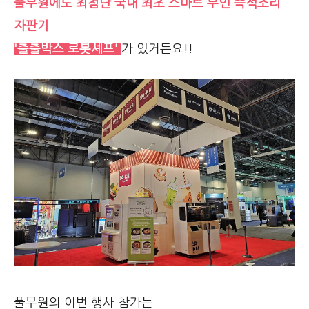
풀무원에도 최첨단 국내 최초 스마트 무인 즉석조리
자판기
'출출박스 로봇셰프'
가 있거든요!!
풀무원의 이번 행사 참가는