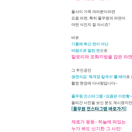
풀사이 가족 여러분이라면
요즘 라면, 특히 풀무원의 라면이
어떤 식인지 잘 아시죠?
바로
기름에 튀긴 면이 아닌
바람으로 말린 면
으로
칼로리와 포화지방을 잡은 라
그 주인공인
생면식감 '육개장 칼국수'를 테마
로
촬영 현장에 다녀왔답니다~.
풀무원 인스타그램 <요즘은 이런食>
올라간 사진을 보신 분도 계시겠지만
[풀무원 인스타그램 바로가기]
재료가 둥둥~ 하늘에 떠있는
누가 봐도 신기한 그 사진!