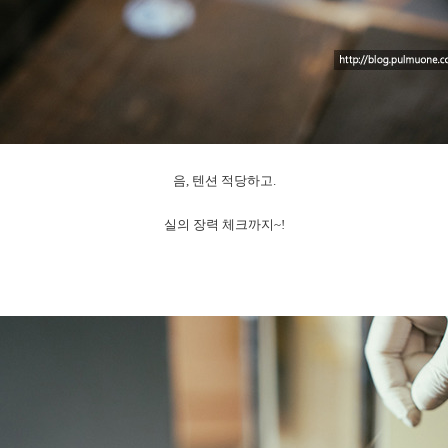
음, 텐션 적당하고.
실의 장력 체크까지~!