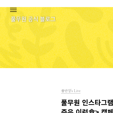
본문 바로가기
풀반장's Live
풀무원 인스타그램의
즘은 이런食> 캠