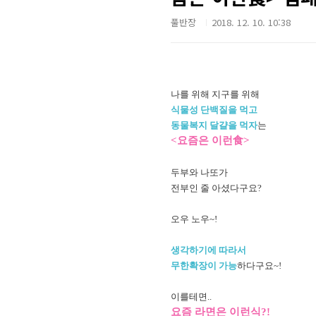
풀반장
2018. 12. 10. 10:38
나를 위해 지구를 위해
식물성 단백질을 먹고
동물복지 달걀을 먹자
는
<요즘은 이런食>
두부와 나또가
전부인 줄 아셨다구요?
오우 노우~!
생각하기에 따라서
무한확장이 가능
하다구요~!
이를테면..
요즘 라면은 이런식?!