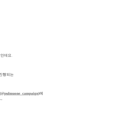
면
인데요.
 진행되는
(@pulmuone_campaign)
에
~