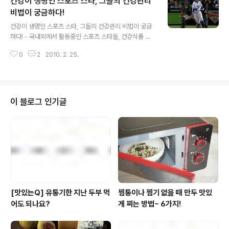
건강이 생명인 스포츠 스타, 그들의 건강관리
공략을 위한 미국, 캐나다 수출길에 나선다고 밝혔다. 풀무
원건강생활은 옛맛찰떡 수출을 통해 지난 1월 미국 캘리포
비법이 궁금하다!
글 내용
니아주의 시범 시장에서만 이미 18만 달러(2억원)의 성과
건강이 생명인 스포츠 스타, 그들의 건강관리 비법이 궁금
를 보였으며, 3월 본격 수출을 시작으로 연내에 2백만 달
하다! - 국내외에서 활동중인 스포츠 스타들, 건강식품 섭
러(23억원) 수출 달성을 통해 전통 떡의 우수성을 알리고
취로 틈틈이 체력 보강 - 건강음료, 비타민, 건강보조제 등
해외 시장 진출의 기틀을 마련하겠다고 밝혔다. 그 동안 떡
0
2
2010. 2. 25.
다양한 제품으로 건강 챙겨 건강에 대한 관심과 관리는 나
수출은 지방자..
이나 직업에 관계없이 누구나 중요하게 생각하는 부분이
다. 하지만 타 직업에 비해 그야말로 건강이 재산인 스포츠
선수들에게 건강관리는 그 어느 누구보다 특히 중요한 부
분이다. 그렇다면 한결같이 최상의 컨디션과 체력을 유지
이 블로그 인기글
해야 하는 스포츠 선수들은 운동 외에 어떻게 따로 건강 관
리를 할까? 스포츠 스타들이 전하는 그들만의 애용식 1호
인 건강 식품에 대해 알아보자. ◆ 월드스타 김태균의 활력
충전 비결, ‘산삼배양근’ 일본 지바 롯데 마린스에서의 맹활
약이 기대되는 야구선수 김태균이 공..
[맛있는Q] 유통기한 지난 두부 먹
찜통이나 찜기 없을 때 만두 맛있
어도 되나요?
게 찌는 방법~ 6가지!