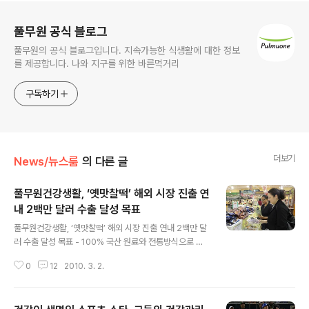
로그 정보
풀무원 공식 블로그
풀무원의 공식 블로그입니다. 지속가능한 식생활에 대한 정보
를 제공합니다. 나와 지구를 위한 바른먹거리
구독하기
더보기
News/뉴스룸
의 다른 글
풀무원건강생활, ‘옛맛찰떡’ 해외 시장 진출 연
내 2백만 달러 수출 달성 목표
글 내용
풀무원건강생활, ‘옛맛찰떡’ 해외 시장 진출 연내 2백만 달
러 수출 달성 목표 - 100% 국산 원료와 전통방식으로 만
든 ‘옛맛찰떡’, 미국과 캐나다 시장 입성 - 올해 약 130톤의
0
12
2010. 3. 2.
국내산 쌀 소비효과로 국내 농가에 도움 풀무원건강생활
(대표 이규석)은 100% 국산 농산물을 사용해 한국 전통
찰떡의 맛을 그대로 느낄 수 있는 ‘옛맛찰떡’이 해외 시장