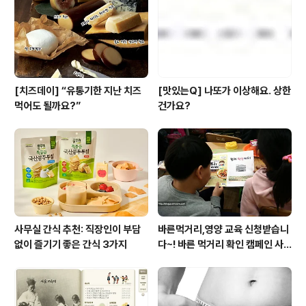
[치즈데이] “유통기한 지난 치즈
[맛있는Q] 나또가 이상해요. 상한
먹어도 될까요?”
건가요?
사무실 간식 추천: 직장인이 부담
바른먹거리,영양 교육 신청받습니
없이 즐기기 좋은 간식 3가지
다~! 바른 먹거리 확인 캠페인 사
이트 오픈!