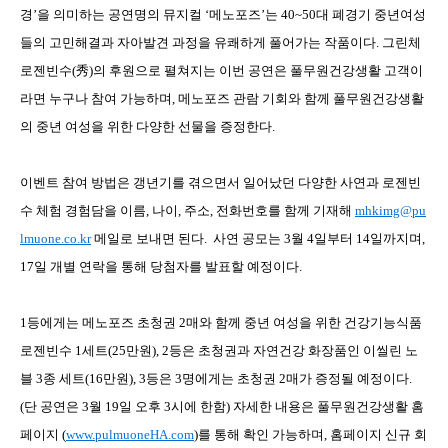
경’을
의미하는
공연명의
뮤지컬
‘메노포즈’는
40~50
대
폐경기
중년여성
들의
고민해결과
자아발견
과정을
유쾌하게
풀어가는
작품이다
.
그린체
로젠빈수
(
秀
)
의
후원으로
펼쳐지는
이번
공연은
풀무원건강생활
고객이
라면
누구나
참여
가능하며
,
메노포즈
관람
기회와
함께
풀무원건강생활
의
중년
여성을
위한
다양한
선물을
증정한다
.
이벤트
참여
방법은
갱년기를
겪으면서
일어났던
다양한
사연과
로젠빈
수
체험
경험담을
이름
,
나이
,
주소
,
전화번호를
함께
기재해
mhkimg@pu
lmuone.co.kr
메일로
보내면
된다
.
사연
공모는
3
월
4
일부터
14
일까지며
,
17
일
개별
연락을
통해
당첨자를
발표할
예정이다
.
1
등에게는
메노포즈
초청권
2
매와
함께
중년
여성을
위한
건강기능식품
로젠빈수
1
세트
(25
만원
), 2
등은
초청권과
자연건강
화장품인
이씰린
노
블
3
종
세트
(16
만원
), 3
등은
3
명에게는
초청권
2
매가
증정될
예정이다
.
(
단
공연은
3
월
19
일
오후
3
시
에
한함
)
자세한
내용은
풀무원건강생활
홈
페이지
(
www.pulmuoneHA.com
)
를
통해
확인
가능하며
,
홈페이지
신규
회