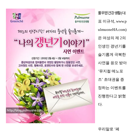
풀무원건강생활
(
대
표
이규석
, www.p
ulmuoneHA.com
)
은
여성의
제
2
의
인생인
갱년기를
슬기롭게
극복한
사연을
응모
받아
‘
뮤지컬
메노포
즈
’
초대권을
증
정하는
이벤트를
진행한다고
밝혔
다
.
우리말로
‘폐