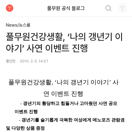
검색하기
풀무원 공식 블로그
티스토리
News/뉴스룸
풀무원건강생활, ‘나의 갱년기 이
야기’ 사연 이벤트 진행
풀반장
2010. 3. 5. 14:27
풀무원건강생활
나의
갱년기
이야기
사
, ‘
’
연
이벤트
진행
-
갱년기의
황당하고
힘들거나
고마웠던
사연
공모
이벤트
진행
-
갱년기를
슬기롭게
극복한
여성에게
메노포즈
관람권
및
다양한
상품
증정