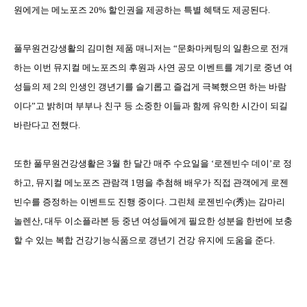
원에게는
메노포즈
20%
할인권을
제공하는
특별
혜택도
제공된다
.
풀무원건강생활의
김미현
제품
매니저는
“
문화마케팅의
일환으로
전개
하는
이번
뮤지컬
메노포즈의
후원과
사연
공모
이벤트를
계기로
중년
여
성들의
제
2
의
인생인
갱년기를
슬기롭고
즐겁게
극복했으면
하는
바람
이다
”
고
밝히며
부부나
친구
등
소중한
이들과
함께
유익한
시간이
되길
바란다고
전했다
.
또한
풀무원건강생활은
3
월
한
달간
매주
수요일을
‘
로젠빈수
데이
’
로
정
하고
,
뮤지컬
메노포즈
관람객
1
명을
추첨해
배우가
직접
관객에게
로젠
빈수를
증정하는
이벤트도
진행
중이다
.
그린체
로젠빈수
(
秀
)
는
감마리
놀렌산
,
대두
이소플라본
등
중년
여성들에게
필요한
성분을
한번에
보충
할
수
있는
복합
건강기능식품으로
갱년기
건강
유지에
도움을
준다
.