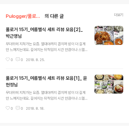
더보기
Pulogger/풀로거 리뷰 포스트
의 다른 글
풀로거 15기_여름별식 세트 리뷰 모음[2]_
박근영님
글 내용
무더위에 지쳐가는 요즘. 열대야까지 겹치며 밤이 더 길게
만 느껴지는데요. 길어지는 뒤척임의 시간 만큼이나 스멀
스멀 올라오는 야식생각~ 한낮에는 더워서 생각나고 밤에
0
0
2018. 8. 25.
는 잠이 안와서 생각나는 여름날은 무언가 특별한게 필요
한가 봅니다. 그럴수록 별식을 찾게 되는데요. 지난 여름 풀
무원 블로그의 공식 리뷰단 풀로거 15기 여러분들이 리뷰
풀로거 15기_여름별식 세트 리뷰 모음[1]_ 윤
한 제품이 바로 여름 별식 세트더라구요. 아이들 간식은 물
론 간편한 별미로 먹기 좋은 만능 물만두 3종 세트! 시원함
현정님
글 내용
의 극치! 메밀냉소바와 가쓰오부시가 사르르~ 야끼소바!
무더위에 지쳐가는 요즘. 열대야까지 겹치며 밤이 더 길게
마지막으로 출출할때 간편하게 먹을 수 있는 모짜렐라 핫
만 느껴지는데요. 길어지는 뒤척임의 시간 만큼이나 스멀
도그로 구성된 세트인데요. 올해만큼은 아니지만 그래도
스멀 올라오는 야식생각~ 한낮에는 더워서 생각나고 밤에
무척이나 더웠던 작년 여름~! 풀로거 15기의 여름날의 별
0
0
2018. 8. 18.
는 잠이 안와서 생각나는 여름날은 무언가 특별한게 필요
식을 책임진 여름별식 세트! 어떤 평가를 내려..
한가 봅니다. 그럴수록 별식을 찾게 되는데요. 지난 여름 풀
무원 블로그의 공식 리뷰단 풀로거 15기 여러분들이 리뷰
한 제품이 바로 여름 별식 세트더라구요. 아이들 간식은 물