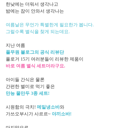
한낮에는 더워서 생각나고
밤에는 잠이 안와서 생각나는
여름날은 무언가 특별한게 필요한가 봅니다.
그럴수록 별식을 찾게 되는데요.
지난 여름
풀무원 블로그의 공식 리뷰단
풀로거 15기 여러분들이 리뷰한 제품이
바로 여름 별식 세트더라구요.
아이들 간식은 물론
간편한 별미로 먹기 좋은
만능 물만두 3종 세트!
시원함의 극치!
메밀냉소바
와
가쓰오부시가 사르르~
야끼소바!
마지막으로