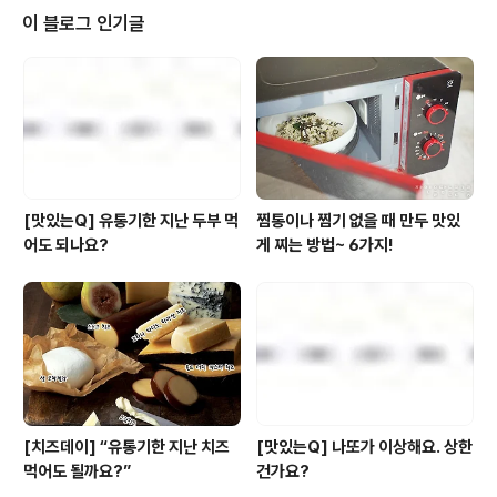
론 간편한 별미로 먹기 좋은 만능 물만두 3종 세트! 시원함
이 블로그 인기글
의 극치! 메밀냉소바와 가쓰오부시가 사르르~ 야끼소바!
마지막으로 출출할때 간편하게 먹을 수 있는 모짜렐라 핫
도그로 구성된 세트인데요. 올해만큼은 아니지만 그래도
무척이나 더웠던 작년 여름~! 풀로거 15기의 여름날의 별
식을 책임진 여름별식 세트! 어떤 평가를 내려..
[맛있는Q] 유통기한 지난 두부 먹
찜통이나 찜기 없을 때 만두 맛있
어도 되나요?
게 찌는 방법~ 6가지!
[치즈데이] “유통기한 지난 치즈
[맛있는Q] 나또가 이상해요. 상한
먹어도 될까요?”
건가요?