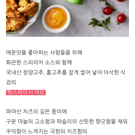
매운맛을 좋아하는 사람들을 위해
화끈한 스리라차 소스와 함께
국내산 청양고추, 홍고추를 잘게 썰어 넣어 아삭한 식
감의
‘핫스파이시 마요’
파마산 치즈의 깊은 풍미에
구운 마늘의 고소함과 파슬리의 산뜻한 향긋함을 채워
꾸덕함이 느껴지는 극한의 치즈향의