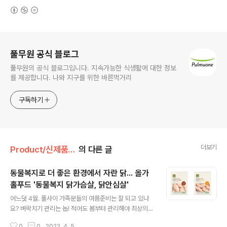
(새창열림)
로그 정보
풀무원 공식 블로그
풀무원의 공식 블로그입니다. 지속가능한 식생활에 대한 정보
를 제공합니다. 나와 지구를 위한 바른먹거리
구독하기
더보기
Product/신제품 인사드려요!
의 다른 글
동물복지로 더 좋은 환경에서 자란 닭... 올가
홀푸드 '동물복지 닭가슴살, 닭안심살'
글 내용
어느덧 4월. 풀사이 가족분들의 여름준비는 잘 되고 있나
요? 벼락치기 관리는 놉! 적어도 봄부터 관리해야 최상의
컨디션으로 여름을 맞이 할 수 있는 바. 오늘도 열심히 땀
0
0
2022. 4. 5.