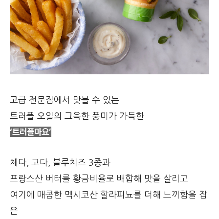
고급 전문점에서 맛볼 수 있는
트러플 오일의 그윽한 풍미가 가득한
‘트러플마요’
체다, 고다, 블루치즈 3종과
프랑스산 버터를 황금비율로 배합해 맛을 살리고
여기에 매콤한 멕시코산 할라피뇨를 더해 느끼함을 잡
은