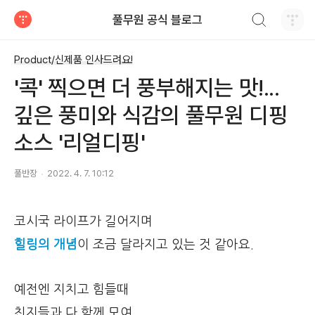
검색하기
풀무원 공식 블로그
티스토리
Product/신제품 인사드려요!
'콕' 찍으면 더 풍부해지는 맛!...
깊은 풍미와 식감의 풀무원 디핑
소스 '리얼디핑'
풀반장
2022. 4. 7. 10:12
코시국 라이프가 길어지며
힐링의 개념
이 조금 달라지고 있는 것 같아요.
예전엔 지치고 힘들때
친지들과 다 함께 모여