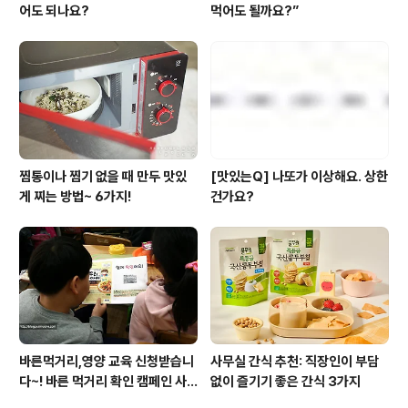
어도 되나요?
먹어도 될까요?”
찜통이나 찜기 없을 때 만두 맛있
[맛있는Q] 나또가 이상해요. 상한
게 찌는 방법~ 6가지!
건가요?
바른먹거리,영양 교육 신청받습니
사무실 간식 추천: 직장인이 부담
다~! 바른 먹거리 확인 캠페인 사
없이 즐기기 좋은 간식 3가지
이트 오픈!