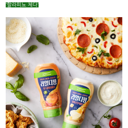
‘할라피뇨 체다’