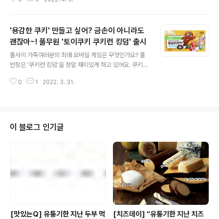
흘리는 사람들. 정말 대단하고 멋져보여요! 이제는 다들 잘
아시겠지만 몸관리에 있어 운동 이상으로 중요한 식단. 균
형잡힌 식단을 유지하는 가운데 '닭가슴살'은 단백질 보충
'용감한 쿠키' 만들고 싶어? 금손이 아니라도
을 위해 많은 사람들로 부터 받는 대표적 식품인데요. 풀사
이 가족 여러분들은 옴짝달싹 할 수 없는 케이지에서 지내
괜찮아~! 풀무원 '토이쿠키 쿠키런 킹덤' 출시
글 내용
는 닭과 넓은 계사를 자유롭게 뛰놀며 날갯짓 하는 닭 중 어
풀사이 가족여러분의 최애 모바일 게임은 무엇인가요? 풀
느 닭으로 만든 닭가슴살을 선택하시겠어요? 풀무원 계열
반장은 '쿠키런 킹덤'을 정말 재미있게 하고 있어요. 쿠키런
의 LOHAS Fresh Market, 올가홀푸드에서는 건강하게
킹덤은 기존 쿠키런 세계관을 좀 더 확장해 달리기를 넘어
자랄 수 있는 동물복지 환경을 갖춘 농장에서 자란 닭만을
0
1
2022. 3. 31.
매력적인 스토리와 나만의 성을 꾸미는 재미가 가득한 전
엄선해 생산한 '급속냉동..
세계 다운로드 1억 5,000만 이상을 기록할 정도로 글로벌
대세 게임인데요. 어둠마녀 쿠키와 얽힌 메인스토리는 물
론 풀보이스로 한 층 더 매력적인 각각 쿠키들의 이야기까
지~! 참고로 풀반장의 최애는 파르페라포!! 파르페맛 쿠키!!
이 블로그 인기글
(스토리는 물론 OST가 일품!) 캐릭터들 하나하나가 쿠키
컨셉이다보니 홈 베이킹으로 따라만들어 봤다는 분들이 많
으시더라구요. 하지만 그 결과는? 용감한쿠키를 만들었는
데 코키리가 나왔다는?! 그런데 말입니다. 이젠 금손이 아
니라도 용감한쿠키를 만들 수 있..
[맛있는Q] 유통기한 지난 두부 먹
[치즈데이] “유통기한 지난 치즈