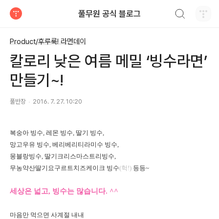
검색하기
풀무원 공식 블로그
티스토리
Product/후루룩! 라면데이
칼로리 낮은 여름 메밀 ‘빙수라면’
만들기~!
풀반장
2016. 7. 27. 10:20
복숭아 빙수, 레몬 빙수, 딸기 빙수,
망고우유 빙수, 베리베리티라미수 빙수,
몽블랑빙수, 딸기크리스마스트리빙수,
무농약산딸기요구르트치즈케이크 빙수
(헉!)
등등~
세상은 넓고, 빙수는 많습니다. ^^
마음만 먹으면 사계절 내내