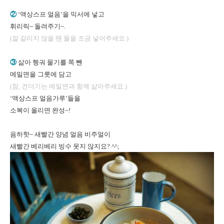
②
‘액상스프 얼음’을 믹서에 넣고
휘리릭~ 돌려주기~.
(잘 갈리지 않을 땐 물을 조금 넣어주세요.)
③
삶아 헹궈 물기를 쪽 뺀
메밀면을 그릇에 담고
(참, 건더기는 메밀면과 함께 삶아주세요.)
‘액상스프 얼음가루’들을
소복이 올리면 완성~!
음하핫~ 새빨간 양념 얼음 비주얼이
새빨간 베리베리 빙수 못지 않지요? ^^;