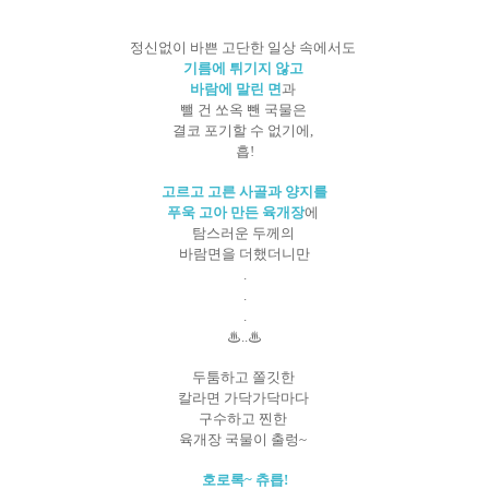
정신없이 바쁜 고단한 일상 속에서도
기름에 튀기지 않고
바람에 말린 면
과
뺄 건 쏘옥 뺀 국물은
결코 포기할 수 없기에,
흡!
고르고 고른 사골과 양지를
푸욱 고아 만든 육개장
에
탐스러운 두께의
바람면을 더했더니만
.
.
.
♨..♨
두툼하고 쫄깃한
칼라면 가닥가닥마다
구수하고 찐한
육개장 국물이 출렁~
호로록~ 츄릅!