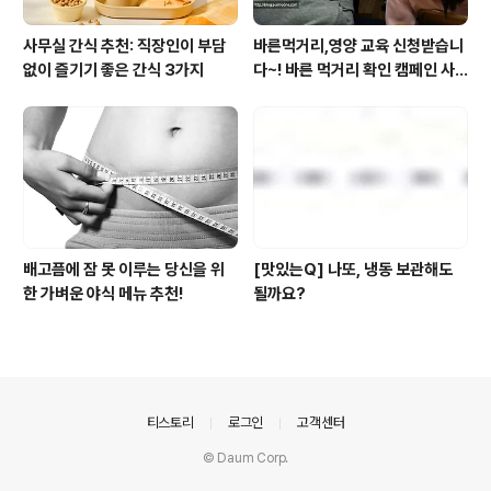
사무실 간식 추천: 직장인이 부담
바른먹거리,영양 교육 신청받습니
없이 즐기기 좋은 간식 3가지
다~! 바른 먹거리 확인 캠페인 사
이트 오픈!
배고픔에 잠 못 이루는 당신을 위
[맛있는Q] 나또, 냉동 보관해도
한 가벼운 야식 메뉴 추천!
될까요?
의안내
티스토리
로그인
고객센터
© Daum Corp.