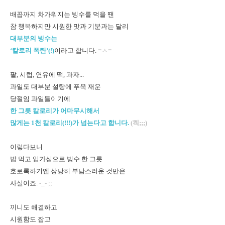
배꼽까지 차가워지는 빙수를 먹을 땐
참 행복하지만 시원한 맛과 기분과는 달리
대부분의 빙수는
‘칼로리 폭탄’(!)
이라고 합니다.
=ㅅ=
팥, 시럽, 연유에 떡, 과자...
과일도 대부분 설탕에 푸욱 재운
당절임 과일들이기에
한 그릇 칼로리가 어마무시해서
많게는 1천 칼로리(!!!)가 넘는다고 합니다.
(켁;;;)
이렇다보니
밥 먹고 입가심으로 빙수 한 그릇
호로록하기엔 상당히 부담스러운 것만은
사실이죠.
-_- ;;
끼니도 해결하고
시원함도 잡고