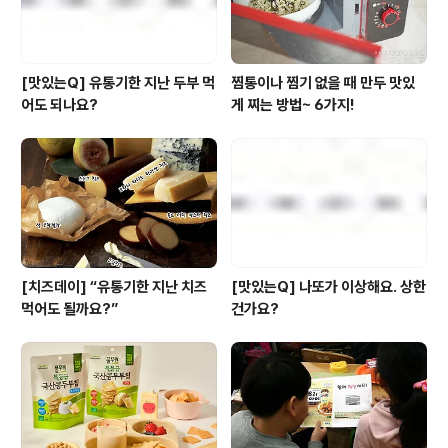
[맛있는Q] 유통기한 지난 두부 먹
찜통이나 찜기 없을 때 만두 맛있
어도 되나요?
게 찌는 방법~ 6가지!
[치즈데이] “유통기한 지난 치즈
[맛있는Q] 나또가 이상해요. 상한
먹어도 될까요?”
건가요?