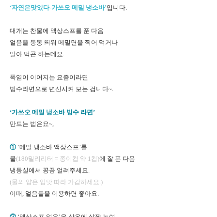
‘자연은맛있다-가쓰오 메밀 냉소바’
입니다.
대개는 찬물에 액상스프를 푼 다음
얼음을 동동 띄워 메밀면을 찍어 먹거나
말아 먹곤 하는데요.
폭염이 이어지는 요즘이라면
빙수라면으로 변신시켜 보는 겁니다~.
‘가쓰오 메밀 냉소바 빙수 라면’
만드는 법은요~,
①
‘메밀 냉소바 액상스프’를
물
(180밀리리터 = 종이컵 약 1컵)
에 잘 푼 다음
냉동실에서 꽁꽁 얼려주세요.
(물의 양은 입맛 따라 가감하세요.)
이때, 얼음틀을 이용하면 좋아요.
②
‘액상스프 얼음’을 상온에 살짝 녹여