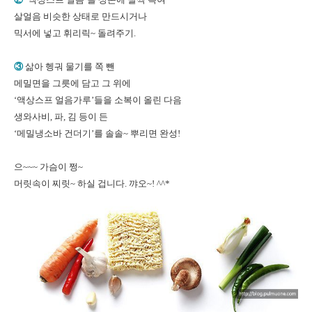
살얼음 비슷한 상태로 만드시거나
믹서에 넣고 휘리릭~ 돌려주기.
③
삶아 헹궈 물기를 쪽 뺀
메밀면을 그릇에 담고 그 위에
‘액상스프 얼음가루’들을 소복이 올린 다음
생와사비, 파, 김 등이 든
‘메밀냉소바 건더기’를 솔솔~ 뿌리면 완성!
으~~~ 가슴이 쩡~
머릿속이 찌릿~ 하실 겁니다. 꺄오~! ^^*