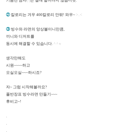
기름진 참사
(!)
는 절대 일어나지 않습니닷.
②
칼로리는 겨우 400칼로리 안팎! 와우~
>..<
③
빙수와 라면의 앙상블이니만큼,
끼니와 디저트를
동시에 해결할 수 있습니다.
^ ^ v
생각만해도
시원~~~~하고
오실오실~~~하시죠?
자~ 그럼 시작해볼까요?
풀반장표 빙수라면 만들기~~~
후비고~!
.
.
.