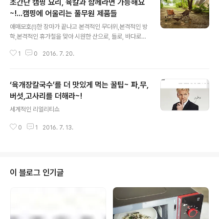
초간단 캠핑 요리, 육칼과 함께라면 가능해요
~!...캠핑에 어울리는 풀무원 제품들
글 내용
애매모호(!)한 장마가 끝나고 본격적인 무더위,본격적인 방
학,본격적인 휴가철을 맞아 시원한 산으로, 들로, 바다로~
캠핑을 떠납니다~~~ 유후후~~~. ^^ 캠핑에 빠질 수 없는
1
0
2016. 7. 20.
건, 캠.핑. 요.리!매년 뭔가 어마무시한 요리들이 등장하곤
하지만,클래식은 변함없으니, 역사와 전통을 자랑하는 캠
핑 요리의 최강자는 라~~~~~면! 텐트 치다 허기질 때도
‘육개장칼국수’를 더 맛있게 먹는 꿀팁~ 파,무,
호로록~게임을 하다가도 호로록~다음날 퉁퉁 부은 얼굴로
일어났을 때도 호로록~고기, 고기, 고기에 질려 속이 확 풀
버섯,고사리를 더해라~!
글 내용
리는 뭔가가 먹고플 때도 호로록~또또, 캠핑다운 야생의
세계적인 리얼리티쇼
시간을 만끽하고 싶을 때도 호.로.록~. ^^ 어떤 음식과 콜라
보 하느냐에 따라 라면 한 그릇으로다양한 분위기를 낼 수
0
1
2016. 7. 13.
있는데요. 오늘은 ‘자연은맛있다-육개장칼국수’와 잘 어울
리는, 신나는 ..
이 블로그 인기글