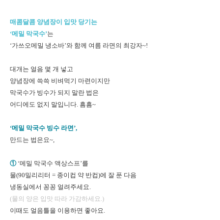
매콤달콤 양념장이 입맛 당기는
‘메밀 막국수’
는
‘가쓰오메밀 냉소바’와 함께 여름 라면의 최강자~!
대개는 얼음 몇 개 넣고
양념장에 쓱쓱 비벼먹기 마련이지만
막국수가 빙수가 되지 말란 법은
어디에도 없지 말입니다. 흠흠~
‘메밀 막국수 빙수 라면’,
만드는 법은요~,
①
‘메밀 막국수 액상스프’를
물(90밀리리터 = 종이컵 약 반컵)에 잘 푼 다음
냉동실에서 꽁꽁 얼려주세요.
(물의 양은 입맛 따라 가감하세요.)
이때도 얼음틀을 이용하면 좋아요.