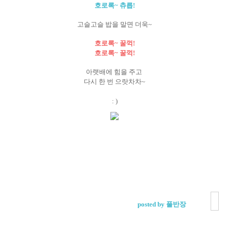
호로록~ 츄릅!
고슬고슬 밥을 말면 더욱~
호로록~ 꿀꺽!
호로록~ 꿀꺽!
아랫배에 힘을 주고
다시 한 번 으랏차차~
: )
posted by 풀반장