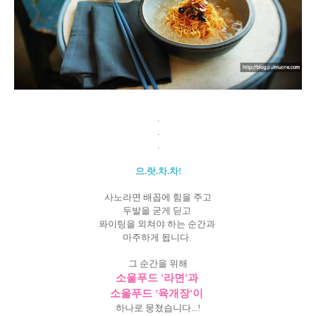
.
.
.
으.랏.차.차!
사노라면 배꼽에 힘을 주고
두발을 굳게 딛고
퐈이팅을 외쳐야 하는 순간과
마주하게 됩니다.
그 순간을 위해
소울푸드 '라면'과
소울푸드 '육개장'이
하나로 뭉쳤습니다...!