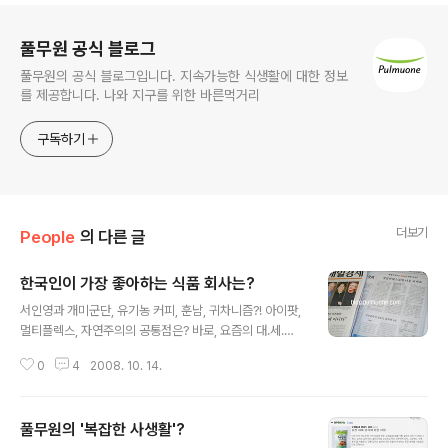
로그 정보
풀무원 공식 블로그
풀무원의 공식 블로그입니다. 지속가능한 식생활에 대한 정보
를 제공합니다. 나와 지구를 위한 바른먹거리
구독하기
더보기
People
의 다른 글
한국인이 가장 좋아하는 식품 회사는?
글 내용
서인영과 개미군단, 유기농 커피, 훈남, 귀차니즘?! 아이팟,
멀티플렉스, 자연주의의 공통점은? 바로, 요즘의 대.세.라
는 거죠~!얼마 전 매일경제 부설기관인 매경리서치(C-NE
0
4
2008. 10. 14.
WS)에서 정기적으로 소비자 선호도를 조사해 내는 마켓
리포트를 발표했는데요,전국에 거주하고 있는 만 15세 이
상 남녀 1,953명을 대상으로 실시한 '식료품회사 선호도
풀무원의 '복잡한 사생활'?
조사'에서 소비자들이 가장 선호하는 식품업체로 풀무원이
글 내용