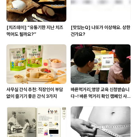
[치즈데이] “유통기한 지난 치즈
[맛있는Q] 나또가 이상해요. 상한
먹어도 될까요?”
건가요?
사무실 간식 추천: 직장인이 부담
바른먹거리,영양 교육 신청받습니
없이 즐기기 좋은 간식 3가지
다~! 바른 먹거리 확인 캠페인 사
이트 오픈!