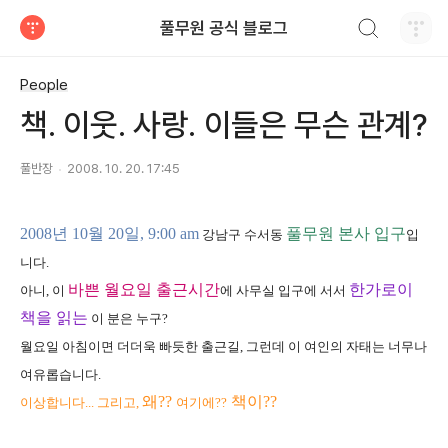
검색하기
풀무원 공식 블로그
티스토리
People
책. 이웃. 사랑. 이들은 무슨 관계?
풀반장
2008. 10. 20. 17:45
2008년 10월 20일, 9:00 am
풀무원 본사 입구
강남구 수서동
입
니다.
바쁜 월요일 출근시간
한가로이
아니, 이
에 사무실 입구에 서서
책을 읽는
이 분은 누구?
월요일 아침이면 더더욱 빠듯한 출근길, 그런데 이 여인의 자태는 너무나
여유롭습니다.
왜??
책이??
이상합니다... 그리고,
여기에??