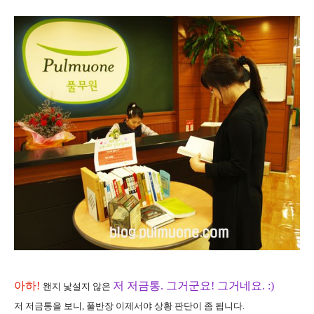
아하!
저 저금통. 그거군요! 그거네요. :)
왠지 낯설지 않은
저 저금통을 보니, 풀반장 이제서야 상황 판단이 좀 됩니다.