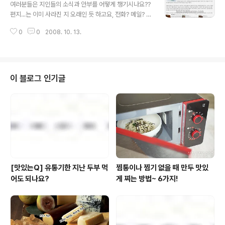
선정되었다고 합니다.매일경제 신문을 펼쳐보던 풀반장,
여러분들은 지인들의 소식과 안부를 어떻게 챙기시나요??
이 기사를 보고 깜-딱! 놀랐습니다. ↑ 매일경제 10
편지...는 이미 사라진 지 오래인 듯 하고요, 전화? 메일? 메
월 13일자 유통면 '매경리서치 마켓 리포트' 코너에 보도된
신저? 요즘엔 거의 블로그나 개인 미니홈피를 통해 안부를
풀무원풀무원을 사랑해주시는 여러분의 마음에 이미 한 번
0
0
2008. 10. 13.
챙기시죠? 풀무원에는 ‘풀무원 소식’이라고 하는 사내 소식
놀란 풀반장,더욱 더 놀랬던 사실은 바로...1위와 2위가 1
지가 있습니다. ‘풀무원’이란 이름 아래 너무나 많은 조직과
0%..
직원들이 있어 서로의 소식을 잘 모르고 지나갈 때가 많기
때문에, 그래도 우리끼리는 좀 잘 알고 지내야 하지 않겠냐
는^^ 직원분들을 위해 지난 2006년 탄생한 것이 ‘풀무원
이 블로그 인기글
소식’이라는 사내 뉴스레터였습니다. '풀무원 소식'에는 신
제품 소식은 기본이고요, (이건 보도자료보다도 빨리 전하
는거라, 우리 내부 고객들이 제일 먼저 알게 된답니다.^^)
어느 부서에 계신 어떤 분들이 어떤 일을 하고 계시는지, 녹
즙에선 이..
[맛있는Q] 유통기한 지난 두부 먹
찜통이나 찜기 없을 때 만두 맛있
어도 되나요?
게 찌는 방법~ 6가지!