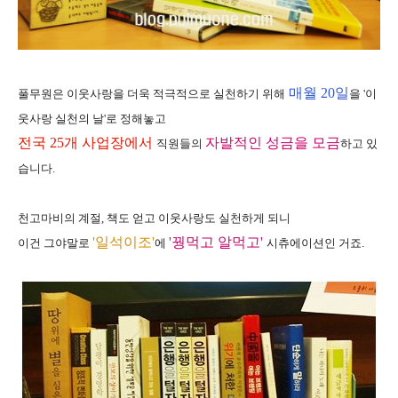
매월 20일
풀무원은 이웃사랑을 더욱 적극적으로 실천하기 위해
을 '이
웃사랑 실천의 날'로 정해놓고
전국 25개 사업장에서
자발적인 성금을 모금
직원들의
하고 있
습니다.
천고마비의 계절, 책도 얻고 이웃사랑도 실천하게 되니
'일석이조'
'꿩먹고 알먹고'
이건 그야말로
에
시츄에이션인 거죠.