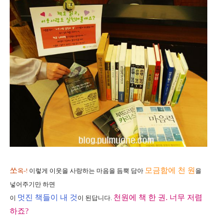
쏘
모금함에 천 원
옥-!
이렇게 이웃을 사랑하는 마음을 듬뿍 담아
을
넣어주기만 하면
멋진 책들이 내 것
천원에 책 한 권. 너무 저렴
이
이 된답니다.
하죠?