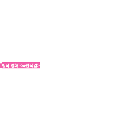
띵작 영화 <극한직업>
”