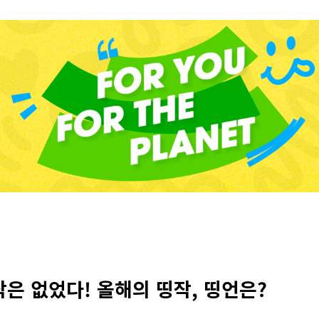
은 없었다! 올해의 띵작, 띵언은?