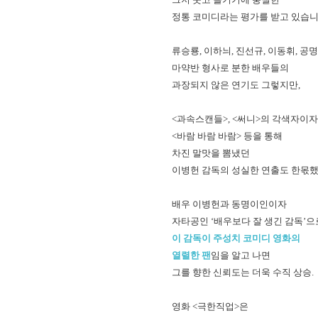
정통 코미디라는 평가를 받고 있습니
류승룡, 이하늬, 진선규, 이동휘, 공
마약반 형사로 분한 배우들의
과장되지 않은 연기도 그렇지만,
<과속스캔들>, <써니>의 각색자이
<바람 바람 바람> 등을 통해
차진 말맛을 뽐냈던
이병헌 감독의 성실한 연출도 한몫했
배우 이병헌과 동명이인이자
자타공인 ‘배우보다 잘 생긴 감독’
이 감독이 주성치 코미디 영화의
열렬한 팬
임을 알고 나면
그를 향한 신뢰도는 더욱 수직 상승.
영화 <극한직업>은