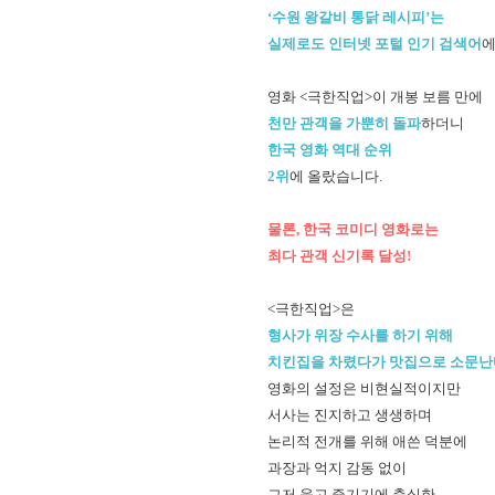
‘수원 왕갈비 통닭 레시피’는
실제로도 인터넷 포털 인기 검색어
에
영화 <극한직업>이 개봉 보름 만에
천만 관객을 가뿐히 돌파
하더니
한국 영화 역대 순위
2위
에 올랐습니다.
물론, 한국 코미디 영화로는
최다 관객 신기록 달성!
<극한직업>은
형사가 위장 수사를 하기 위해
치킨집을 차렸다가 맛집으로 소문난
영화의 설정은 비현실적이지만
서사는 진지하고 생생하며
논리적 전개를 위해 애쓴 덕분에
과장과 억지 감동 없이
그저 웃고 즐기기에 충실한