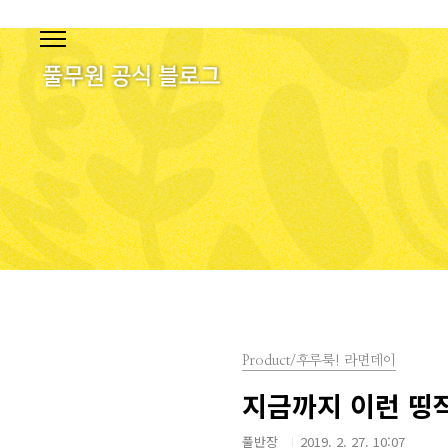
본문 바로가기
Product/후루룩! 라면데이
지금까지 이런 띵작
풀반장
2019. 2. 27. 10:07