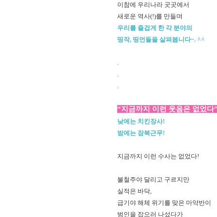
이참에 우리나라 곳곳에서
새로운 역사(!)를 만들며
우리를 즐겁게 한 각 분야의
띵작, 띵언들을 살펴봅니다~. ^^
.
.
.
“지금까지 이런 웃음은 없었다
낮에는 치킨장사!
밤에는 잠복근무!
지금까지 이런 수사는 없었다!
불철주야 달리고 구르지만
실적은 바닥,
급기야 해체 위기를 맞은 마약반이
범인을 잡으러 나섰다가