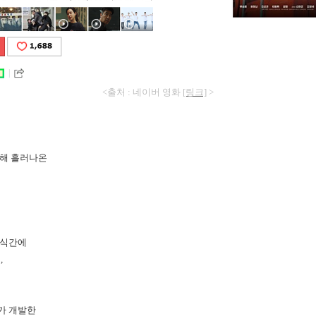
<출처 : 네이버 영화
[링크]
>
통해 흘러나온
순식간에
,
)가 개발한