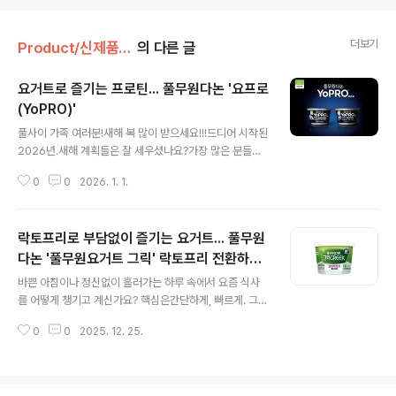
더보기
Product/신제품 인사드려요!
의 다른 글
요거트로 즐기는 프로틴... 풀무원다논 '요프로
(YoPRO)'
글 내용
풀사이 가족 여러분!새해 복 많이 받으세요!!!드디어 시작된
2026년.새해 계획들은 잘 세우셨나요?가장 많은 분들이
새해 계획으로 꼽곤 하는건강.건강을 위해서는운동과 함께
0
0
2026. 1. 1.
영양섭취가 정말 중요한데요.그래서 일까요?요즘 건강 관
리를 위해프로틴까지 챙기는 분들이많다고 하네요.그런데
말이죠.프로틴이란게 챙기기 쉽지 않은 거다들 아시죠?예
락토프리로 부담없이 즐기는 요거트... 풀무원
전에는 프로틴 파우더 같이 가루 분말을 많이 이용했다면
요즘엔 프로틴이 함유된 식품이 인기라고 하는데요.그렇다
다논 '풀무원요거트 그릭' 락토프리 전환하고
글 내용
면프로틴 요거트는 들어보셨을까요?발효유 전문기업 풀무
당 55% 추가 저감
바쁜 아침이나 정신없이 흘러가는 하루 속에서 요즘 식사
원다논에서프랑스 다논이 전 세계 23개국에서 선보이고
를 어떻게 챙기고 계신가요? 핵심은간단하게, 빠르게. 그래
있는프리미엄 고함량 프로틴 요거트 브랜드'요프로(YoPR
서일까요?요즘은 요거트를식사 대용으로 즐기는 분들이
O)'를 국내 론칭했거든요.'요프로(YoPRO)'는100년 발효
0
0
2025. 12. 25.
정말 많아졌는데요.(특히 바쁜 아침엔 딱이죠.)한 컵 꺼내
기술을 가진세계 판매 1위 기업 다논(Danone)의..
서 바로, 혹은 나만의 킥으로과일이나 견과류 살짝 더해 나
만의 한 끼 완성.두둥!부담 없고 간편하니 바쁜 일상 속 선
택지로 딱이거든요. 하. 지. 만모두에게 요거트가 늘 편한