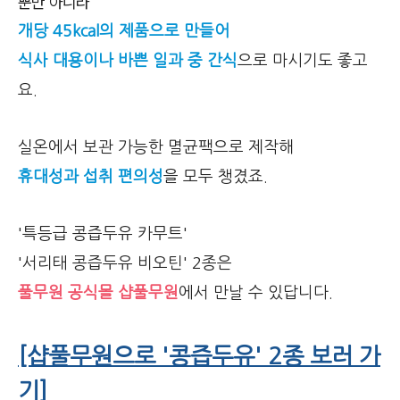
뿐만 아니라
개당 45kcal의 제품으로 만들어
식사 대용이나 바쁜 일과 중 간식
으로 마시기도 좋고
요.
실온에서 보관 가능한 멸균팩으로 제작해
휴대성과 섭취 편의성
을 모두 챙겼죠.
'특등급 콩즙두유 카무트'
'서리태 콩즙두유 비오틴' 2종은
풀무원 공식몰 샵풀무원
에서 만날 수 있답니다.
[샵풀무원으로 '콩즙두유' 2종 보러 가
기]