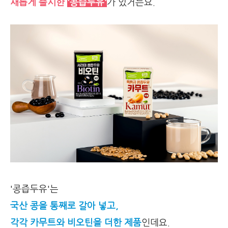
새롭게 출시한
'콩즙두유'
가 있거든요.
'콩즙두유'는
국산 콩을 통째로 갈아 넣고,
각각 카무트와 비오틴을 더한 제품
인데요.