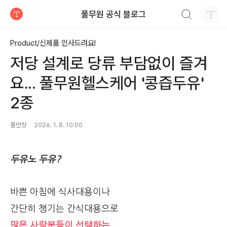
검색하기
풀무원 공식 블로그
티스토리
Product/신제품 인사드려요!
저당 설계로 당류 부담없이 즐겨
요... 풀무원헬스케어 '콩즙두유'
2종
풀반장
2026. 1. 8. 10:00
두유노 두유?
바쁜 아침에 식사대용이나
간단히 챙기는 간식대용으로
많은 사람분들이 선택하는