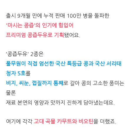
출시 9개월 만에 누적 판매 100만 병을 돌파한
'마시는 콩즙'의 인기에 힘입어
프리미엄 콩즙두유로 기획
됐어요.
'콩즙두유' 2종은
풀무원이 직접 엄선한 국산 특등급 콩과 국산 서리태
청자 5호
를
비지, 씨눈, 껍질까지 통째
로 갈아 콩의 고소한 풍미는
물론
재료 본연의 영양과 맛까지 진하게 담아냈는데요.
여기에 각각
고대 곡물 카무트와 비오틴
을 더했죠.