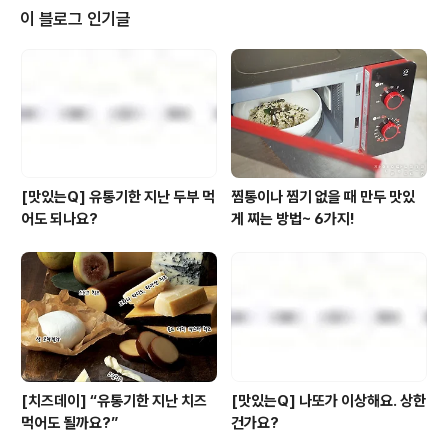
건 아니죠. 평소 유제품 먹고 속이 불편했던 분들도 생각보
이 블로그 인기글
다 꽤 많으니까요. 그래서 오늘은간편함은 물론유제품 섭
취 시 불편함을 겪는 분들도안심하고 즐 길 수 있는 제품으
로 준비했는데요.바로 풀무원다논의 '풀무원요거트 그
릭'입니다.풀무원다논이라고 하면 10년 연속 국내 그릭 요
거트 판매 1위 브랜드로유명하잖아요? (닐..
[맛있는Q] 유통기한 지난 두부 먹
찜통이나 찜기 없을 때 만두 맛있
어도 되나요?
게 찌는 방법~ 6가지!
[치즈데이] “유통기한 지난 치즈
[맛있는Q] 나또가 이상해요. 상한
먹어도 될까요?”
건가요?