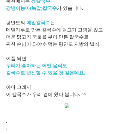
북한에서는
깨칼국수,
강냉이농마(녹말)칼국수
가 있습니다.
평안도의
메밀칼국수
는
메밀가루로 만든 칼국수에 닭고기 고명을 얹고
더운 닭고기 국물을 부어 만든 칼국수로
귀한 손님이 와야 해먹는 평안도 지방의 별식.
이쯤 되면
우리가 좋아하는 어떤 음식도
칼국수로 변신할 수 있을 것 같은데요,
아마 그래서
이 칼국수가 우리 곁에 왔나 봅니다. ^^
.
.