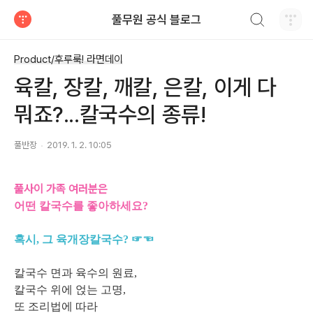
검색하기
풀무원 공식 블로그
티스토리
Product/후루룩! 라면데이
육칼, 장칼, 깨칼, 은칼, 이게 다
뭐죠?...칼국수의 종류!
풀반장
2019. 1. 2. 10:05
풀사이 가족 여러분은
어떤 칼국수를 좋아하세요?
혹시, 그 육개장칼국수? ☞☜
칼국수 면과 육수의 원료,
칼국수 위에 얹는 고명,
또 조리법에 따라