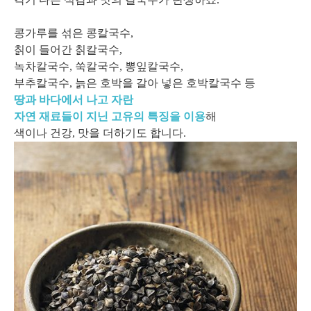
콩가루를 섞은 콩칼국수,
칡이 들어간 칡칼국수,
녹차칼국수, 쑥칼국수, 뽕잎칼국수,
부추칼국수, 늙은 호박을 갈아 넣은 호박칼국수 등
땅과 바다에서 나고 자란
자연 재료들이 지닌 고유의 특징을 이용
해
색이나 건강, 맛을 더하기도 합니다.