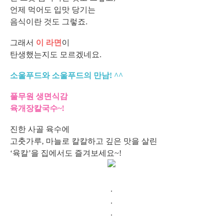
언제 먹어도 입맛 당기는
음식이란 것도 그렇죠.
그래서
이 라면
이
탄생했는지도 모르겠네요.
소울푸드와 소울푸드의 만남! ^^
풀무원 생면식감
육개장칼국수~!
진한 사골 육수에
고춧가루, 마늘로 칼칼하고 깊은 맛을 살린
‘육칼’을 집에서도 즐겨보세요~!
.
.
.