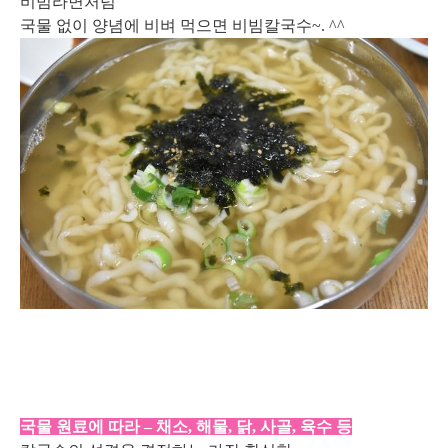
비빔라면처럼
국물 없이 양념에 비벼 먹으면 비빔칼국수~. ^^
국물 원료에 따라 – 채소, 해물, 닭, 사골, 육수 등