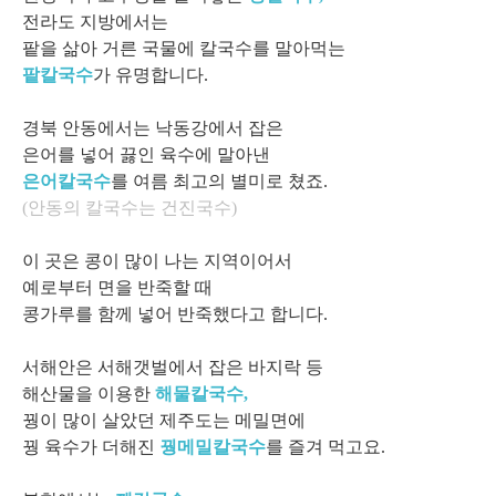
전라도 지방에서는
팥을 삶아 거른 국물에 칼국수를 말아먹는
팥칼국수
가 유명합니다.
경북 안동에서는 낙동강에서 잡은
은어를 넣어 끓인 육수에 말아낸
은어칼국수
를 여름 최고의 별미로 쳤죠.
(안동의 칼국수는 건진국수)
이 곳은 콩이 많이 나는 지역이어서
예로부터 면을 반죽할 때
콩가루를 함께 넣어 반죽했다고 합니다.
서해안은 서해갯벌에서 잡은 바지락 등
해산물을 이용한
해물칼국수,
꿩이 많이 살았던 제주도는 메밀면에
꿩 육수가 더해진
꿩메밀칼국수
를 즐겨 먹고요.