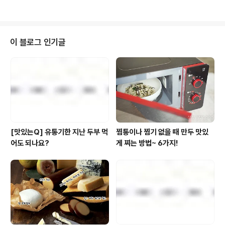
시,Knife-cut Noodles? 오~~~..
개장은 어떨까요? 얼마 전 강원도 철원에 있는 비무장지대
DMZ 안에 남과 북을 잇는 도로가 뚫린 것을 기념하며~(1
953년 정전협정이 체결된 이후 65년 만!) 남과 북이 오순
도순 둘러 앉아 이야기꽃을 피울 그날을 위해오늘 에서는
이 블로그 인기글
북한의 육개장에 대해 예습(?)해 보는 시간을 가져볼까 합
니다. GO 꼬우~~~! >..
[맛있는Q] 유통기한 지난 두부 먹
찜통이나 찜기 없을 때 만두 맛있
어도 되나요?
게 찌는 방법~ 6가지!