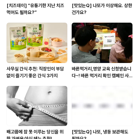
[치즈데이] “유통기한 지난 치즈
[맛있는Q] 나또가 이상해요. 상한
먹어도 될까요?”
건가요?
사무실 간식 추천: 직장인이 부담
바른먹거리,영양 교육 신청받습니
없이 즐기기 좋은 간식 3가지
다~! 바른 먹거리 확인 캠페인 사
이트 오픈!
배고픔에 잠 못 이루는 당신을 위
[맛있는Q] 나또, 냉동 보관해도
한 가벼운 야식 메뉴 추천!
될까요?