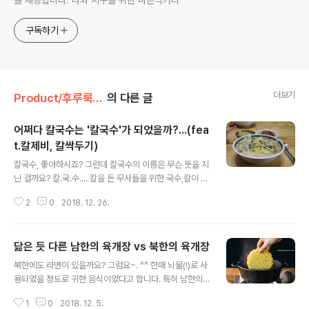
를 제공합니다. 나와 지구를 위한 바른먹거리
구독하기
더보기
Product/후루룩! 라면데이
의 다른 글
어쩌다 칼국수는 '칼국수'가 되었을까?...(fea
t.칼제비, 칼싹두기)
글 내용
칼국수, 좋아하시죠? 그런데 칼국수의 이름은 무슨 뜻을 지
닌 걸까요? 칼.국.수.... 칼을 든 무사들을 위한 국수,칼이 들
어간(!) 국수, 이..이런걸 생각하신 건, 아니죠? ㅋ_ㅋ;;; 풀
2
0
2018. 12. 26.
사이 가족 여러분이 즐겨 먹는 칼국수,생각만 해도 침이 고
이는 칼국수의 이름은 왜 '칼국수'가 되었을까요? '칼국
수'란 이름에 얽힌 이야기 고개를 호로록~ 넘어가 봅니다
닮은 듯 다른 남한의 육개장 vs 북한의 육개장
~. ^^ ... '칼이 들어간 국수' 아니고요, '칼로 썬 국수'~! 칼
글 내용
국수는요~ '칼로 썰어 만든 국수'입니다. 그러니까 칼국수
북한에도 라면이 있을까요? 그럼요~. ^^ 한때 뇌물(!)로 사
는,밀가루를 반죽해 방망이로 얇게 민 다음 칼로 가늘게 썰
용되었을 정도로 귀한 음식이었다고 합니다. 특히 남한의
어서 국물에 넣고 끓여 만든 국수. 한자로는 ‘刀切面’(칼
라면은 뇌물 중에서도 고급 뇌물에 속했다니 그 인기가 정
도, 끊을 절). 여기서 문제 하나. 칼국수를 영어로 하면 혹
1
0
2018. 12. 5.
말 대단했네요. 겨울 문턱에 들어선 요즘 더욱 생각나는 육