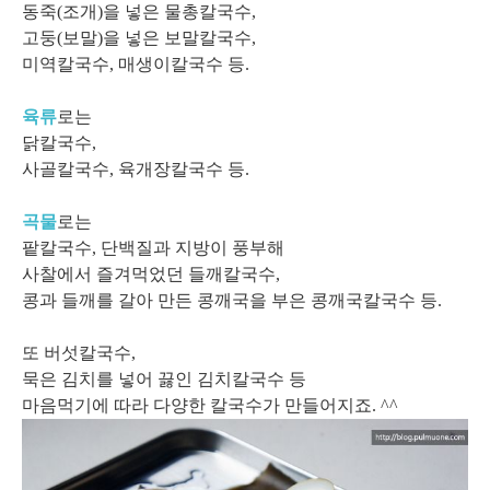
동죽(조개)을 넣은 물총칼국수,
고둥(보말)을 넣은 보말칼국수,
미역칼국수, 매생이칼국수 등.
육류
로는
닭칼국수,
사골칼국수, 육개장칼국수 등.
곡물
로는
팥칼국수, 단백질과 지방이 풍부해
사찰에서 즐겨먹었던 들깨칼국수,
콩과 들깨를 갈아 만든 콩깨국을 부은 콩깨국칼국수 등.
또 버섯칼국수,
묵은 김치를 넣어 끓인 김치칼국수 등
마음먹기에 따라 다양한 칼국수가 만들어지죠. ^^