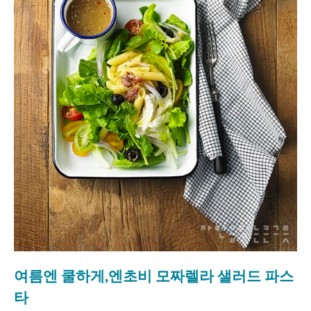
여름엔 쿨하게,
엔초비 모짜렐라 샐러드 파스
타