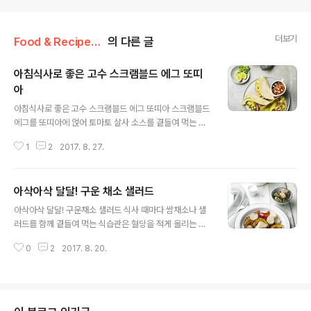
더보기
Food & Recipe/건강 레시피
의 다른 글
아침식사로 좋은 고수 스크램블드 에그 또띠
아
글 내용
아침식사로 좋은 고수 스크램블드 에그 또띠아 스크램블드
에그를 또띠아에 얹어 토마토 살사 소스를 곁들여 먹는 요
리입니다. 달걀물과 살사 소스에 고수를 넣어 풍미를 더했
1
2
2017. 8. 27.
어요.준비하세요(2인 기준) 달걀 4개, 우유 2큰술, 양파 1/
4개, 고수 10g, 소금, 후춧가루 약간, 포도씨유 2작은술,
풀무원 올바른 또띠아 2장, 고수 10g, 토마토 살사 소스
아삭아삭 달달! 구운 채소 샐러드
{완숙 토마토 1개, 파프리카 40g, 오이 1/4개, 자색양파 2
글 내용
0g, 라임즙 1큰술, 설탕 1/2작은술, 소금, 후춧가루 약간}
아삭아삭 달달! 구운채소 샐러드 식사 때마다 쌈채소나 샐
만들어보세요 1. 달걀은 알끈을 제거하고 볼에 풀어 준다.
러드를 함께 곁들여 먹는 식습관은 혈당을 적게 올리는 식
2. 달걀에 우유, 소금, 후춧가루를 섞어 달걀물을 만든다.
생활인 지엘 다이어트에도 좋습니다. 혈당을 낮춰주는 성
3. 양파는 다지고, 고수는 1cm 길이로 자른다. 4. 달군 팬
0
2
2017. 8. 20.
분이 든 마, 식이섬유가 풍부한 파프리카, 양배추 등을 오븐
에 오일을 두르고 양파를 투명해질 때까지 볶..
에 구워보세요. 마는 아삭아삭해지고 양배추와 파프리카에
서는 천연의 단맛이 쑥 올라와 샐러드가 달달해진답니다.
준비하세요(4회 분량, 1회 70g) 마 60g, 단호박 60g, 가
지 ⅓개, 샬롯 2개, 미니 양배추 3개, 홍파프리카 ½개, 올