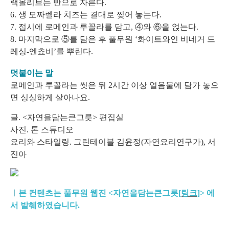
랙올리브는 반으로 자른다.
6. 생 모짜렐라 치즈는 결대로 찢어 놓는다.
7. 접시에 로메인과 루꼴라를 담고, ④와 ⑥을 얹는다.
8. 마지막으로 ⑤를 담은 후 풀무원 ‘화이트와인 비네거 드
레싱-엔쵸비’를 뿌린다.
덧붙이는 말
로메인과 루꼴라는 씻은 뒤 2시간 이상 얼음물에 담가 놓으
면 싱싱하게 살아나요.
글. <자연을담는큰그릇> 편집실
사진. 톤 스튜디오
요리와 스타일링. 그린테이블 김윤정(자연요리연구가), 서
진아
ㅣ
본 컨텐츠는 풀무원 웹진 <자연을담는큰그릇
[링크]
>
에
서 발췌하였습니다.