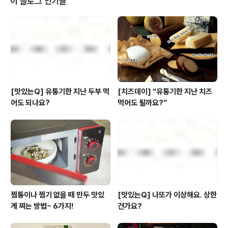
이 블로그 인기글
리브오일, 소금, 후춧가루, 머스터드 마요네즈 드레싱 재료
{마요네즈 1큰술, 플레인 요거트 4큰술, 디종 머스터드 2
작은술, 씨겨자 2작은술} 또는 참깨아몬드 드레싱만들어보
세요 1. 가지는 4cm 길이로 썰어 4등분하고, 샬롯은 껍질
을 벗겨 반으로 자..
[맛있는Q] 유통기한 지난 두부 먹
[치즈데이] “유통기한 지난 치즈
어도 되나요?
먹어도 될까요?”
찜통이나 찜기 없을 때 만두 맛있
[맛있는Q] 나또가 이상해요. 상한
게 찌는 방법~ 6가지!
건가요?