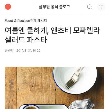
검색하기
풀무원 공식 블로그
티스토리
Food & Recipe/건강 레시피
여름엔 쿨하게, 앤초비 모짜렐라
샐러드 파스타
풀반장
2017. 8. 31. 10:22