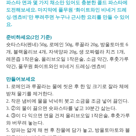
파스타 면과 몇 가지 채소만 있어도 충분한 콜드 파스타에
도전해보세요. 마지막에 풀무원 ‘화이트와인 비네거 드레
싱-엔쵸비’만 뿌려주면 누구나 근사한 요리를 만들 수 있어
요.
준비하세요(2인 기준)
숏타스타(펜네) 50g, 로메인 50g, 루꼴라 20g, 방울토마토 6
개, 블랙올리브 4개, 자색양파 20g, 생 모짜렐라 치즈 1개,
레몬즙 1작은술, 올리브오일 1작은술, 소금 약간, 후춧가루
약간, 풀무원 화이트와인 비네거 드레싱-엔쵸비
만들어보세요
1. 로메인과 루꼴라는 물에 씻은 후 한 잎 크기로 잘라 체에
받쳐 물기를 제거한다.
2. 작은 냄비에 물을 넉넉히 붓고 소금을 조금 넣어 끓인다.
3. ②의 물이 끓으면 숏파스타를 넣고 10분간 삶는다.
4. ③이 다 익으면 면을 건져 올리브오일 1작은술, 후춧가루
와 버무려 놓는다.
5. 양파는 얇게 채 썬 후 찬물에 담가 놓고, 방울토마토와 블