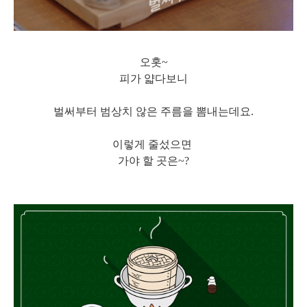
오홋~
피가 얇다보니
벌써부터 범상치 않은 주름을 뽐내는데요.
이렇게 줄섰으면
가야 할 곳은~?