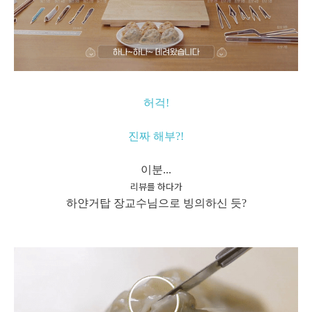
허걱!
진짜 해부?!
이분...
리뷰를 하다가
하얀거탑 장교수님으로 빙의하신 듯?