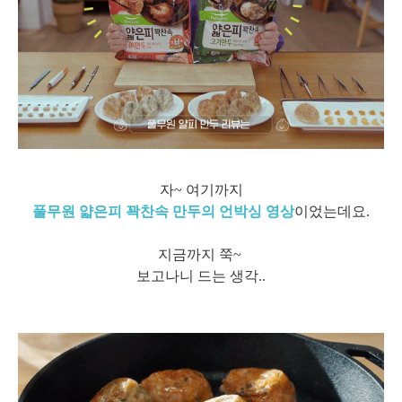
자~ 여기까지
풀무원 얇은피 꽉찬속 만두의 언박싱 영상
이었는데요.
지금까지 쭉~
보고나니 드는 생각..