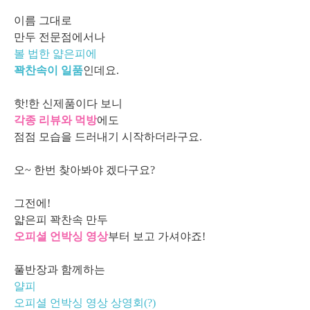
이름 그대로
만두 전문점에서나
볼 법한 얇은피에
꽉찬속이 일품
인데요
.
핫!한 신제품이다 보니
각종 리뷰와 먹방
에도
점점 모습을 드러내기 시작하더라구요.
오~ 한번 찾아봐야 겠다구요?
그전에!
얇은피 꽉찬속 만두
오피셜 언박싱 영상
부터 보고 가셔야죠!
풀반장과 함께하는
얄피
오피셜 언박싱 영상 상영회(?)