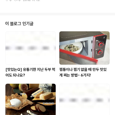
0
0
2018. 11. 13.
도면 대충 어느 정도의 인기였는지 감이 오시죠? 쫄면이 올
온 '꼬물꼬물 물냉면' 리뷰를 준비했는..
해의 대세로 떠오르며 수많은 제품들이 마트에 등장했지만
우리 풀사이 가족 여러분의 눈길을 사로잡은 건 아마
도....?!! 면을 기름에 튀기지 않고 바람으로 말려 칼로리와
포화지방이 낮은 풀무원 '생면식감-탱탱 비빔쫄면' 아니었
이 블로그 인기글
을까요? (역시~! 고수는 고수는 알아보는 법!) 게다가 쫄깃
한 골뱅이와도 시원한 맥주와도 그렇게나 잘 어울린다는
제보(!)를 접수한 풀반장~! 풀무원 웹진 에 실린 '탱탱 비빔
쫄면' 리뷰를 냉큼 데려왔습니다! '탱탱 비빔쫄면'에 대한
풀무원의 쫄깃한..
[맛있는Q] 유통기한 지난 두부 먹
찜통이나 찜기 없을 때 만두 맛있
어도 되나요?
게 찌는 방법~ 6가지!