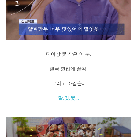
더이상 못 참은 이 분.
결국 한입에 꿀꺽!
그리고 소감은...
말.잇.못...