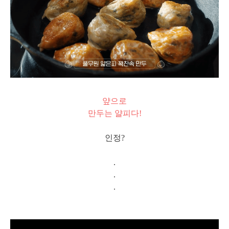
얖으로
만두는 얄피다!
인정?
.
.
.