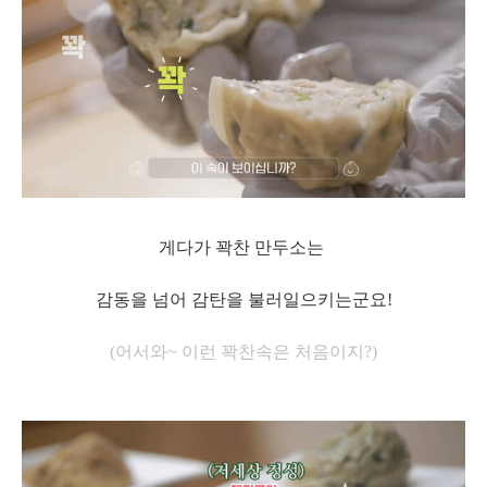
게다가 꽉찬 만두소는
감동을 넘어 감탄을 불러일으키는군요!
(어서와~ 이런 꽉찬속은 처음이지?)