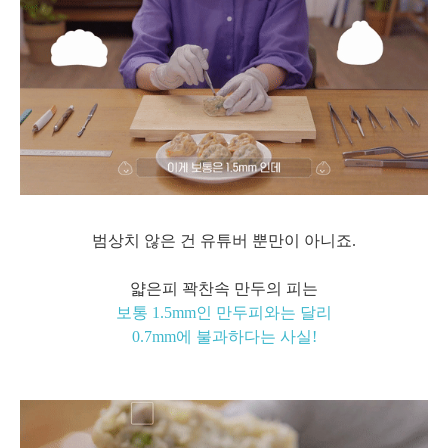
범상치 않은 건 유튜버 뿐만이 아니죠.
얇은피 꽉찬속 만두의 피는
보통 1.5mm인 만두피와는 달리
0.7mm에 불과하다는 사실!