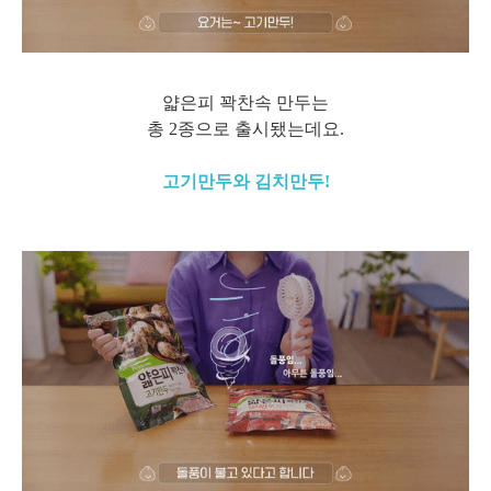
얇은피 꽉찬속 만두는
총 2종으로 출시됐는데요.
고기만두와 김치만두!