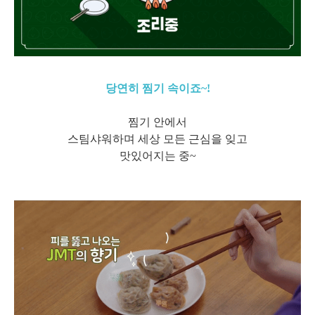
당연히 찜기 속이죠~!
찜기 안에서
스팀샤워하며 세상 모든 근심을 잊고
맛있어지는 중~