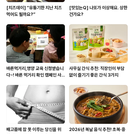
[치즈데이] “유통기한 지난 치즈
[맛있는Q] 나또가 이상해요. 상한
먹어도 될까요?”
건가요?
바른먹거리,영양 교육 신청받습니
사무실 간식 추천: 직장인이 부담
다~! 바른 먹거리 확인 캠페인 사
없이 즐기기 좋은 간식 3가지
이트 오픈!
배고픔에 잠 못 이루는 당신을 위
2026년 복날 음식 추천! 초복·중