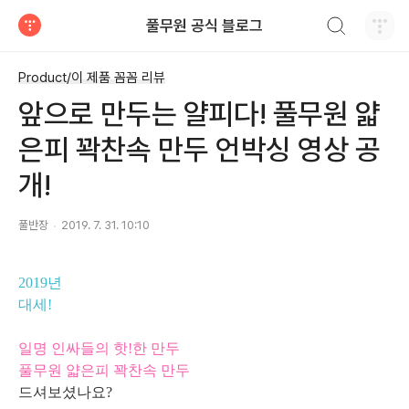
검색하기
풀무원 공식 블로그
티스토리
Product/이 제품 꼼꼼 리뷰
앞으로 만두는 얄피다! 풀무원 얇
은피 꽉찬속 만두 언박싱 영상 공
개!
풀반장
2019. 7. 31. 10:10
2019년
대세!
일명 인싸들의 핫!한 만두
풀무원 얇은피 꽉찬속 만두
드셔보셨나요?