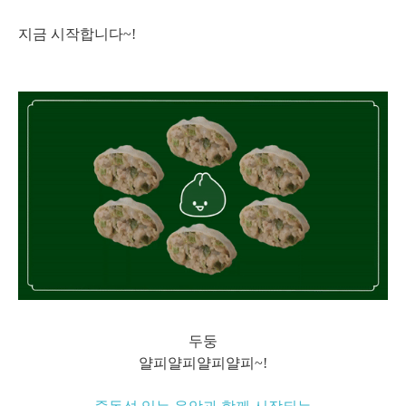
지금 시작합니다~!
두둥
얄피얄피얄피얄피~!