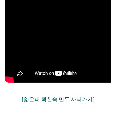
[얇은피 꽉찬속 만두 사러가기]