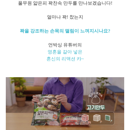
풀무원 얇은피 꽉찬속 만두를 만나보겠습니다!
얼마나 꽉! 찼는지
꽉을 강조하는 손목의 떨림이 느껴지시나요?
언박싱 유튜버의
영혼을 갈아 넣은
혼신의 리액션 캬~