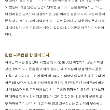
편 옆에서 살고 있는 터라, 시시때때로 아이폰에 노출되고 가끔 그 혜택
도 받는다. 가끔 남편은 영업사원처럼 불쑥 아이폰을 들이밀지만, ‘약간
의 편리함은 알겠으나 절실하지는 않음’이라는 평을 내리며, 여전히 폴더
폰을 끼고 불편하지만 저렴하게 살고 있는 중이다. 이렇듯 아이폰에 대해
서 시니컬한 나도 인정하는 매력이 있었으니, 아이폰의 매끈한 디자인이
었다.
얇은 나무껍질 한 장이 오다
디자인 하나는 훌륭했다. 사람은 많고, 눈 둘 곳은 마땅하지 않은 지하철
같은 곳에서 아이폰을 들고 뭔가 한다면 꽤 자부심이 생길 만했다(물론
초창기에 말이다). 그런데 훨씬 업그레이드되어야 마땅했을 내 친구의 아
이폰4를 보면서 실망과 안타까움을 금하지 못했다. 우선 아이폰3에 비해
서 더 얇으면서도 둔탁하게 느껴지는 두께와 평평해진 모양은 내가 느꼈
던 매력을 한층 반감시키고 있었다. 그리고 절정은 내 친구의 꽃분홍 고
무 아이폰 케이스! 마치 네일 아트 받고 고무장갑을 낀 것처럼 우스꽝스