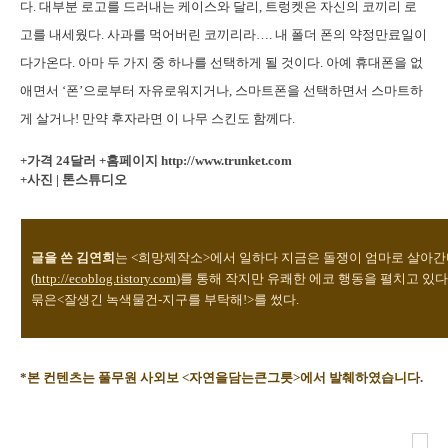
다.
대부분 로고를 드러내는 케이스와 달리, 트렁켓은 자신의 코끼리 로
고를 내세웠다. 사과를 먹어버린 코끼리라…. 내 폴더 폰의 약정만료일이
다가온다. 아마 두 가지 중 하나를 선택하게 될 것이다. 아예 휴대폰을 없
애면서 ‘폰’으로부터 자유로워지거나, 스마트폰을 선택하면서 스마트하
게 살거나! 만약 후자라면 이 나무 스킨도 함께다.
+가격 24달러
+홈페이지 http://www.trunket.com
+사진 | 톤스튜디오
글을 쓴 김연희
는 <희망제작소>에서 일하다 지금은 돌쟁이 엄마로 살아간
(
http://ecoblog.tistory.com
)를 통해 작지만 유쾌한 에코 행동을 펼치고 있다
묶은<잘생긴 녹색물건-지구를 부탁해!>를 썼다.
*본 컨텐츠는 풀무원 사외보 <자연을담는큰그릇>에서 발췌하였습니다.