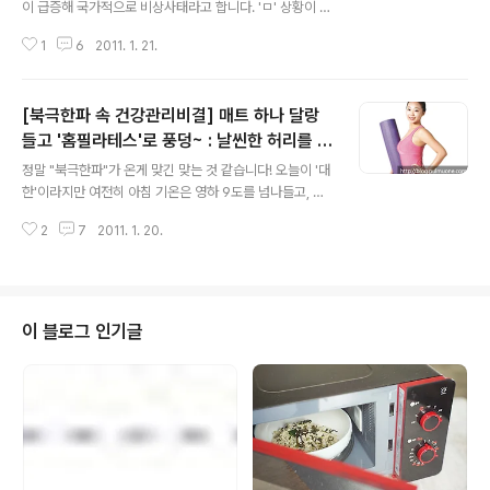
이 급증해 국가적으로 비상사태라고 합니다. 'ㅁ' 상황이 심
각하기 때문에 국가적으로 에너지 절약 대책을 세우고 있
1
6
2011. 1. 21.
다는 뉴스까지 나오더군요. 하지만, 그렇다고 추운데 난방
을 안할수도 없고 >_< 풀반장도 이런 초유의(?) 국가적 비
상사태에 대해 나름 고민을 하면숴(웅?) 풀무원 사외보 을
[북극한파 속 건강관리비결] 매트 하나 달랑
뒤적거리다가 기사 하나를 보고 "이거다!" 싶어서 업어왔습
니다~! 바로 친환경 주택을 만드는 사람들에 대한 이야깁
들고 '홈필라테스'로 풍덩~ : 날씬한 허리를 위
글 내용
니다. +_+ 웅? 친환경 주택이란 어떤 집이냐구요? 사실 영
한 크리스-크로스~
정말 "북극한파"가 온게 맞긴 맞는 것 같습니다! 오늘이 '대
화 의 주연배우로 유명한 레오나르도 디카프리오가 뉴욕에
한'이라지만 여전히 아침 기온은 영하 9도를 넘나들고, 심
서 구입했다는 ‘에코 콘도(eco condominium)’ 는 정말
지어 오늘 밤에는 다시 눈이 내린다는 소문이 흉흉합니다.
친환경 주택이냐구요? 후훗. 풀반장과 사이좋게 스크롤을
2
7
2011. 1. 20.
+ㅁ+ 사실 풀반장같은 직장인들이야 꾸역꾸역 회사에 나
내리며 궁금증을 풀어..
와야하니 밖에 나올 수밖에 없는데요. 주변에 이런 고백 하
시는 어머님들, 주부님들 많으시더군요. "일주일째 집에서
안 나갔다" "오랜만에 나가려니 차에 시동이 안걸렸다" "신
발장 안에서 내 구두가 어디있는지 잊어먹었다" "인터넷쇼
이 블로그 인기글
핑몰로 장보니 편하고 좋더라" (헛; 그래서 풀무원이샵이
불티나게;) "올 겨울은 동면을 해야겠다" 어흑; 정말이신가
요? 우리 풀사이 가족 여러분도 이렇게 '방콕&동면' 을 하
고 계신가요? ;ㅁ; 사실 여부는 댓글로 입증되겠지만 혹한
기에 접어든 올해 겨울..