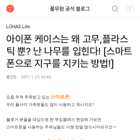
검색하기
풀무원 공식 블로그
티스토리
LOHAS Life
아이폰 케이스는 왜 고무,플라스
틱 뿐? 난 나무를 입힌다! [스마트
폰으로 지구를 지키는 방법!]
풀반장
2011. 1. 27. 10:45
스마트폰!
요즘 무척 주목받고 있는
우리 풀사이 가족분들도 많이 사용하고 계시지요?
블로거 분들을 대상으로 한 쿠킹클래스 현장에 가보면
스마트폰을 사용하는 주부님들도 이젠 정말 많으시더라구요^^