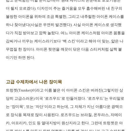
럽고 둔탁함만 더할 뿐이었다(아! 원래 케이스의 본분대로 보호기능은
더 될지 모르겠다).
디자인이 주는 즐거움을 모두 흡수해버린 내 친구의
불쌍한 아이폰을 위하여 조금 특별한, 그리고 내추럴한 아이폰 케이스를
하나 찾아냈다(사실은 우연히 발견했다). 사실 아이폰 케이스로 생각했
다가 직접 받아보고 깜짝 놀랐다. 여느 아이폰 케이스처럼 아이폰 몸통을
감싸거나 끼우는 케이스라기보다 ‘백 스킨’이라고 해야 더 맞는, 얇은 나
무껍질 한 장이다. 아이폰 뒷면을 깨끗이 닦은 다음 스티커처럼 살짝 붙
이기만 하면 된다.
고급 수제차에서 나온 장미목
트렁켓(Trunket)이라고 이름 붙은 이 아이폰 스킨은 버려진(그렇지만 상
당히 고급스러운) 미국 ‘로즈우드’로 만들어졌다. ‘로즈우드’는 우리말로
는 ‘장미목’, 또는 ‘자단’이라고 하는데, 그 자체가 지닌 아름다운 광택으
로 장식용 목재로 많이 사용된다. 로즈우드는 브라질, 온두라스, 자메이
카, 아프리카, 인도 등 열대지방이 원산지라고 한다. 그런데 트렁켓은 아