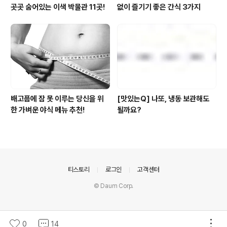
곳곳 숨어있는 이색 박물관 11곳!
없이 즐기기 좋은 간식 3가지
배고픔에 잠 못 이루는 당신을 위
[맛있는Q] 나또, 냉동 보관해도
한 가벼운 야식 메뉴 추천!
될까요?
의안내
티스토리
로그인
고객센터
© Daum Corp.
0
14