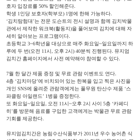
호자 입장료를 50% 할인해준다.
학생 1인당 보호자(학부모) 1명에 한해 가능하다.
‘김치탐험대’는 전문 도슨트의 전시 설명과 함께 김치박물
관에서 제작한 워크북(활동지)을 풀어보며 김치에 대해 자
세히 알아보는 프로그램이다.
초등학교 3~6학년을 대상으로 매주 화요일~일요일까지 하
루에 두 번(오전 11시, 오후 2시) 40분씩 진행된다. 뮤지엄
김치간 홈페이지에서 사전 예약해야 참여할 수 있다.
7월 한 달간 제품 증정 및 무료 관람 이벤트도 연다.
4층 ‘김치마당’에 비치되어 있는 한복을 입고 찍은 사진을
개인 SNS에 올려준 관람객에게는 풀무원 탄산수 제품 ‘스
파클링 아일랜드’ 1병을 증정한다.
또 화요일~일요일, 오전 11시~오후 2시 사이 5층 ‘카페디
히’를 방문해 음료를 구입한 고객에게는 박물관 무료 관람
기회를 제공한다.
뮤지엄김치간은 농림수산식품부가 2011년 우수 농어촌 식