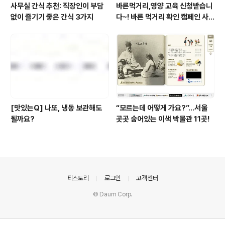
사무실 간식 추천: 직장인이 부담
바른먹거리,영양 교육 신청받습니
없이 즐기기 좋은 간식 3가지
다~! 바른 먹거리 확인 캠페인 사
이트 오픈!
[맛있는Q] 나또, 냉동 보관해도
“모르는데 어떻게 가요?”...서울
될까요?
곳곳 숨어있는 이색 박물관 11곳!
의안내
티스토리
로그인
고객센터
© Daum Corp.