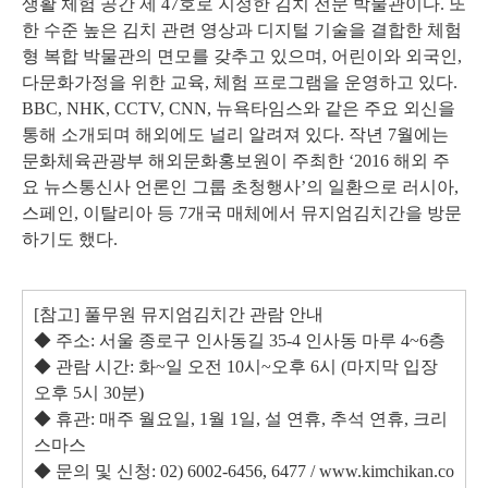
생활 체험 공간 제 47호로 지정한 김치 전문 박물관이다. 또
한 수준 높은 김치 관련 영상과 디지털 기술을 결합한 체험
형 복합 박물관의 면모를 갖추고 있으며, 어린이와 외국인,
다문화가정을 위한 교육, 체험 프로그램을 운영하고 있다.
BBC, NHK, CCTV, CNN, 뉴욕타임스와 같은 주요 외신을
통해 소개되며 해외에도 널리 알려져 있다. 작년 7월에는
문화체육관광부 해외문화홍보원이 주최한 ‘2016 해외 주
요 뉴스통신사 언론인 그룹 초청행사’의 일환으로 러시아,
스페인, 이탈리아 등 7개국 매체에서 뮤지엄김치간을 방문
하기도 했다.
[참고] 풀무원 뮤지엄김치간 관람 안내
◆ 주소: 서울 종로구 인사동길 35-4 인사동 마루 4~6층
◆ 관람 시간: 화~일 오전 10시~오후 6시 (마지막 입장
오후 5시 30분)
◆ 휴관: 매주 월요일, 1월 1일, 설 연휴, 추석 연휴, 크리
스마스
◆ 문의 및 신청: 02) 6002-6456, 6477 / www.kimchikan.co