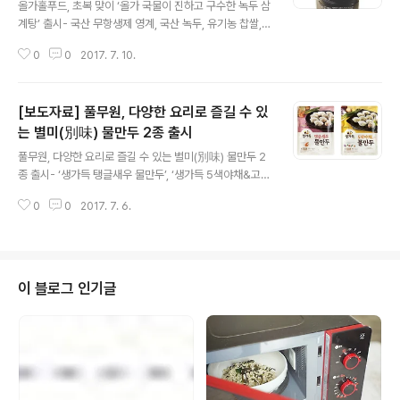
올가홀푸드, 초복 맞이 ‘올가 국물이 진하고 구수한 녹두 삼
계탕’ 출시- 국산 무항생제 영계, 국산 녹두, 유기농 찹쌀,
각종 한방재료 넣은 건강 보양식- 전통 홈메이드 방식으로
0
0
2017. 7. 10.
만들어 담백하고 쫄깃쫄깃한 육질 풀무원 계열의 LOHAS
Fresh Market, 올가홀푸드(대표 남제안, 이하 올가)가 7
월 12일 초복을 앞두고 ‘올가 국물이 진하고 구수한 녹두
[보도자료] 풀무원, 다양한 요리로 즐길 수 있
삼계탕’을 출시했다고 10일 밝혔다. ‘올가 국물이 진하고
구수한 녹두 삼계탕(900g/14,800원)’은 국산 무항생제
는 별미(別味) 물만두 2종 출시
글 내용
영계에 국산 녹두와 유기농 찹쌀로 속을 꽉 채운 보양식이
풀무원, 다양한 요리로 즐길 수 있는 별미(別味) 물만두 2
다. 여기에 국내산 수삼과 대추, 황기, 당귀, 밤, 은행 등 몸
종 출시- ‘생가득 탱글새우 물만두’, ‘생가득 5색야채&고기
에 좋은 한방재료를 더해 영양 밸런스를 강화했다. 신제품
물만두’ 등 2종 - 간편 조리로 ‘팝(pop)만두’, ‘완탕’, 아이
은 무항생제 영계를 통째로 넣어 전통 홈메이드 방식으로..
0
0
2017. 7. 6.
들 간식 등 다양한 요리 만들 수 있어 - 얇게 빚어낸 만두피
∙∙∙ 쫄깃하면서 부드러운 식감 구현 풀무원이 간편 조리로
팝(pop)만두, 완탕, 간식 등 다양한 요리를 즐길 수 있는
별미 물만두를 내놨다. 풀무원식품(대표 이효율)은 별미 물
만두 ‘생가득 탱글새우 물만두(270g*2/7,980원)’와 ‘생
이 블로그 인기글
가득 5색야채&고기물만두(300g*2/7,980원)’ 2종을 출
시했다고 6일 밝혔다. 이번에 출시한 별미 물만두 제품은
만두피를 찹쌀가루와 1등급 강력분 밀가루를 최적의 비율
로 배합해 만들어 부드러우면서도 쫄깃한 식감..