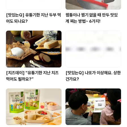
[맛있는Q] 유통기한 지난 두부 먹
찜통이나 찜기 없을 때 만두 맛있
어도 되나요?
게 찌는 방법~ 6가지!
[치즈데이] “유통기한 지난 치즈
[맛있는Q] 나또가 이상해요. 상한
먹어도 될까요?”
건가요?