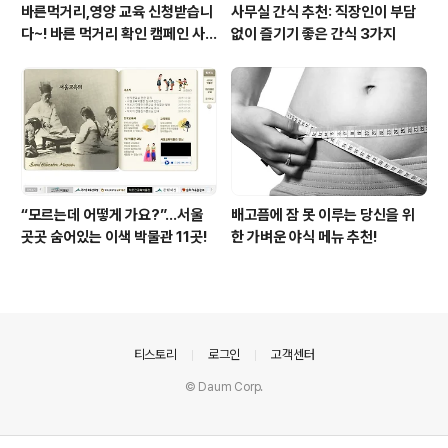
바른먹거리,영양 교육 신청받습니
사무실 간식 추천: 직장인이 부담
다~! 바른 먹거리 확인 캠페인 사
없이 즐기기 좋은 간식 3가지
이트 오픈!
“모르는데 어떻게 가요?”...서울
배고픔에 잠 못 이루는 당신을 위
곳곳 숨어있는 이색 박물관 11곳!
한 가벼운 야식 메뉴 추천!
의안내
티스토리
로그인
고객센터
© Daum Corp.