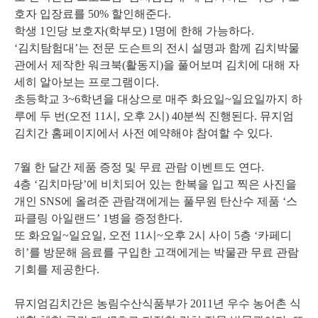
호자 입장료를 50% 할인해준다.
학생 1인당 보호자(학부모) 1명에 한해 가능하다.
‘김치탐험대’는 전문 도슨트의 전시 설명과 함께 김치박물
관에서 제작한 워크북(활동지)을 풀어보며 김치에 대해 자
세히 알아보는 프로그램이다.
초등학교 3~6학년을 대상으로 매주 화요일~일요일까지 하
루에 두 번(오전 11시, 오후 2시) 40분씩 진행된다. 뮤지엄
김치간 홈페이지에서 사전 예약해야 참여할 수 있다.
7월 한 달간 제품 증정 및 무료 관람 이벤트도 연다.
4층 ‘김치마당’에 비치되어 있는 한복을 입고 찍은 사진을
개인 SNS에 올려준 관람객에게는 풀무원 탄산수 제품 ‘스
파클링 아일랜드’ 1병을 증정한다.
또 화요일~일요일, 오전 11시~오후 2시 사이 5층 ‘카페디
히’를 방문해 음료를 구입한 고객에게는 박물관 무료 관람
기회를 제공한다.
뮤지엄김치간은 농림수산식품부가 2011년 우수 농어촌 식