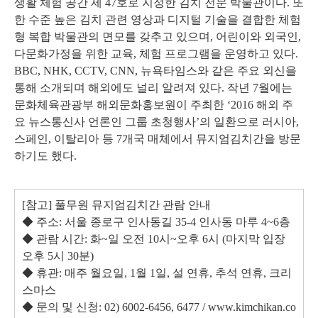
생활 체험 공간 제 47호로 지정한 김치 전문 박물관이다. 또
한 수준 높은 김치 관련 영상과 디지털 기술을 결합한 체험
형 복합 박물관의 면모를 갖추고 있으며, 어린이와 외국인,
다문화가정을 위한 교육, 체험 프로그램을 운영하고 있다.
BBC, NHK, CCTV, CNN, 뉴욕타임스와 같은 주요 외신을
통해 소개되며 해외에도 널리 알려져 있다. 작년 7월에는
문화체육관광부 해외문화홍보원이 주최한 ‘2016 해외 주
요 뉴스통신사 언론인 그룹 초청행사’의 일환으로 러시아,
스페인, 이탈리아 등 7개국 매체에서 뮤지엄김치간을 방문
하기도 했다.
[참고] 풀무원 뮤지엄김치간 관람 안내
◆ 주소: 서울 종로구 인사동길 35-4 인사동 마루 4~6층
◆ 관람 시간: 화~일 오전 10시~오후 6시 (마지막 입장
오후 5시 30분)
◆ 휴관: 매주 월요일, 1월 1일, 설 연휴, 추석 연휴, 크리
스마스
◆ 문의 및 신청: 02) 6002-6456, 6477 / www.kimchikan.co