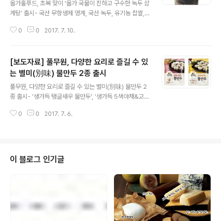
올가홀푸드, 초복 맞이 ‘올가 국물이 진하고 구수한 녹두 삼
계탕’ 출시- 국산 무항생제 영계, 국산 녹두, 유기농 찹쌀,
각종 한방재료 넣은 건강 보양식- 전통 홈메이드 방식으로
0
0
2017. 7. 10.
만들어 담백하고 쫄깃쫄깃한 육질 풀무원 계열의 LOHAS
Fresh Market, 올가홀푸드(대표 남제안, 이하 올가)가 7
월 12일 초복을 앞두고 ‘올가 국물이 진하고 구수한 녹두
[보도자료] 풀무원, 다양한 요리로 즐길 수 있
삼계탕’을 출시했다고 10일 밝혔다. ‘올가 국물이 진하고
구수한 녹두 삼계탕(900g/14,800원)’은 국산 무항생제
는 별미(別味) 물만두 2종 출시
글 내용
영계에 국산 녹두와 유기농 찹쌀로 속을 꽉 채운 보양식이
풀무원, 다양한 요리로 즐길 수 있는 별미(別味) 물만두 2
다. 여기에 국내산 수삼과 대추, 황기, 당귀, 밤, 은행 등 몸
종 출시- ‘생가득 탱글새우 물만두’, ‘생가득 5색야채&고기
에 좋은 한방재료를 더해 영양 밸런스를 강화했다. 신제품
물만두’ 등 2종 - 간편 조리로 ‘팝(pop)만두’, ‘완탕’, 아이
은 무항생제 영계를 통째로 넣어 전통 홈메이드 방식으로..
0
0
2017. 7. 6.
들 간식 등 다양한 요리 만들 수 있어 - 얇게 빚어낸 만두피
∙∙∙ 쫄깃하면서 부드러운 식감 구현 풀무원이 간편 조리로
팝(pop)만두, 완탕, 간식 등 다양한 요리를 즐길 수 있는
별미 물만두를 내놨다. 풀무원식품(대표 이효율)은 별미 물
만두 ‘생가득 탱글새우 물만두(270g*2/7,980원)’와 ‘생
이 블로그 인기글
가득 5색야채&고기물만두(300g*2/7,980원)’ 2종을 출
시했다고 6일 밝혔다. 이번에 출시한 별미 물만두 제품은
만두피를 찹쌀가루와 1등급 강력분 밀가루를 최적의 비율
로 배합해 만들어 부드러우면서도 쫄깃한 식감..