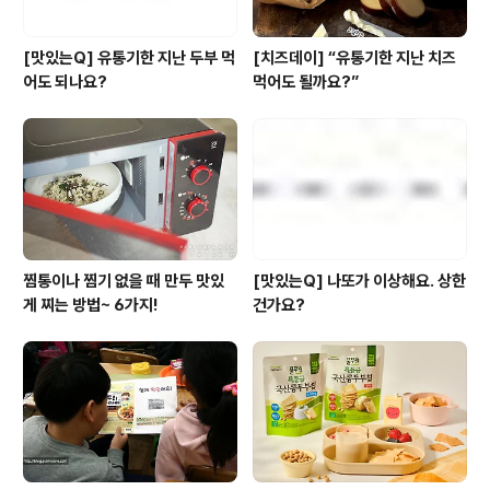
[맛있는Q] 유통기한 지난 두부 먹
[치즈데이] “유통기한 지난 치즈
어도 되나요?
먹어도 될까요?”
찜통이나 찜기 없을 때 만두 맛있
[맛있는Q] 나또가 이상해요. 상한
게 찌는 방법~ 6가지!
건가요?