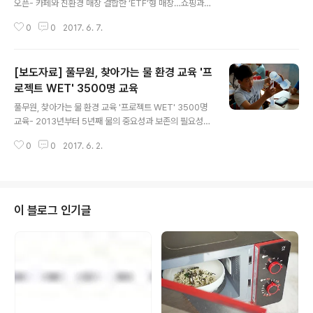
오픈- 카페와 친환경 매장 결합한 ‘ETF’형 매장…쇼핑과
휴식공간 동시 제공- 지역 내 유일한 ‘그로서리 마켓’, 채소,
0
0
2017. 6. 7.
청과 품목 등 신선식품 강화- 지역 내 영유아 비율 높아 올
가맘, 풀비타 등 타깃 관련상품 집중 배치 풀무원 계열의 L
OHAS Fresh Market, 올가홀푸드(대표 남제안, 이하 올
[보도자료] 풀무원, 찾아가는 물 환경 교육 '프
가)가 오는 8일 충북 제천시 고암동에 ‘바이올가 제천점’을
오픈한다고 밝혔다. ‘바이올가(by ORGA)’는 올가의 친환
로젝트 WET' 3500명 교육
글 내용
경 식품 유통 경영 노하우를 그대로 전수한 가맹 브랜드다.
풀무원, 찾아가는 물 환경 교육 '프로젝트 WET' 3500명
‘바이올가’는 친환경 채소, 과일, 양곡을 비롯해 올가 PB(P
교육- 2013년부터 5년째 물의 중요성과 보존의 필요성을
rivate Brand) 유기 가공식품, 로하스 생활용품 등을 소비
알리는 물 교육 프로그램 실시- 초등학생 4~6학년과 학부
자들에게 선보이고 있다. ‘바이올가..
0
0
2017. 6. 2.
모 대상 총 140회 3,500명 교육 예정- 참가비 무료, 푸드
포체인지 홈페이지 통해 일정 확인 및 신청 가능 풀무원이
5년째 찾아가는 물 환경 교육 프로그램을 실시한다. 풀무
원(대표 남승우)은 물의 중요성과 물 환경 보존의 필요성을
알리는 세계적인 물 교육 프로그램 ‘프로젝트 WET(Wate
이 블로그 인기글
r Education for Teachers)’을 실시한다고 2일 밝혔다.
풀무원은 ‘프로젝트 WET’을 초등학생 교육과 학부모와 아
이가 함께 교육 받을 수 있는 프로그램으로 올해 서울, 경
기, 인천, 대전광역시 소재 4~6년생을 대상으로..