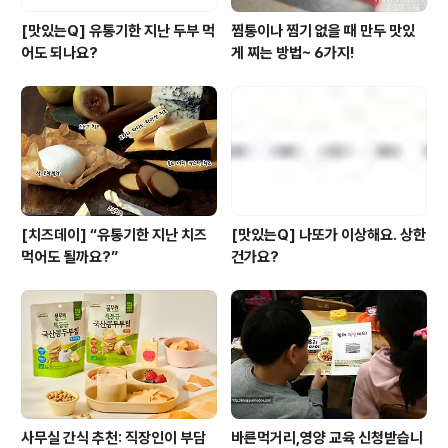
[맛있는Q] 유통기한 지난 두부 먹
찜통이나 찜기 없을 때 만두 맛있
어도 되나요?
게 찌는 방법~ 6가지!
[치즈데이] “유통기한 지난 치즈
[맛있는Q] 나또가 이상해요. 상한
먹어도 될까요?”
건가요?
사무실 간식 추천: 직장인이 부담
바른먹거리,영양 교육 신청받습니