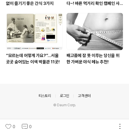
없이 즐기기 좋은 간식 3가지
다~! 바른 먹거리 확인 캠페인 사
이트 오픈!
“모르는데 어떻게 가요?”...서울
배고픔에 잠 못 이루는 당신을 위
곳곳 숨어있는 이색 박물관 11곳!
한 가벼운 야식 메뉴 추천!
의안내
티스토리
로그인
고객센터
© Daum Corp.
0
0