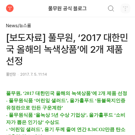
검색하기
풀무원 공식 블로그
티스토리
News/뉴스룸
[보도자료] 풀무원, ‘2017 대한민
국 올해의 녹색상품’에 2개 제품
선정
풀반장
2017. 7. 5. 11:14
풀무원, ‘2017 대한민국 올해의 녹색상품’에 2개 제품 선정
- 풀무원식품 ‘어린잎 샐러드’, 올가홀푸드 ‘동불목지인증
유정란으로 만든 구운계란’
- 풀무원식품 ‘올녹상 5년 수상 기업상’, 올가홀푸드 ‘소비
자가 뽑은 인기상’ 수상도
- ‘어린잎 샐러드’, 용기 두께 줄여 연간 8.3tCO2만큼 탄소