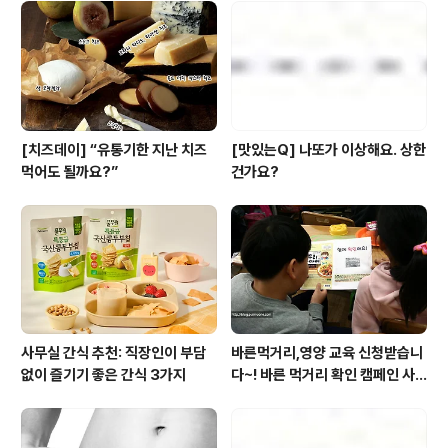
[치즈데이] “유통기한 지난 치즈
[맛있는Q] 나또가 이상해요. 상한
먹어도 될까요?”
건가요?
사무실 간식 추천: 직장인이 부담
바른먹거리,영양 교육 신청받습니
없이 즐기기 좋은 간식 3가지
다~! 바른 먹거리 확인 캠페인 사
이트 오픈!