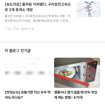
[보도자료] 풀무원 이씨엠디, 구리포천고속도
이하 올가)가 경북 김천시 율곡동에 ‘바이올가 김천혁신도
시점’을 오픈했다고 4일 밝혔다. ‘바이올가(by ORGA)’는
로 2개 휴게소 개장
글 내용
올가의 친환경 식품 유통 경영 노하우를 그대로 전수한 가
풀무원 이씨엠디, 구리포천고속도로 2개 휴게소 개장- ‘의
맹 브랜드로 친환경 채소, 과일, 양곡을 비롯해 올가 PB(Pr
정부휴게소(구리 방향)’, ’별내휴게소(포천 방향)’ 2개 휴게
ivate Brand) 유기 가공식품, 로하스 생활용품 등을 선보
소 개장- 휴게소 개장 기념, 8월 말까지 누구나 참여 가능
이고 있다. ‘바이올가 김천혁신도시점’은 경북..
0
0
2017. 7. 4.
한 경품 증정 이벤트- 서울 인기 맛집, 화장실 내 파우더룸·
치카치카존·화장실 빈자리 알림 시스템 등 고객 편의 시설
강화 풀무원 계열의 생활서비스 전문기업 ㈜이씨엠디(대
표 권혁희)가 수도권 동북부 지역을 연결하는 구리포천고
속도로 개통에 맞춰 휴게소 2개를 개장했다. 이씨엠디는
이 블로그 인기글
경기도 고산동 일원에 위치한 ‘의정부휴게소(구리 방향)’와
남양주시 별내면 광전리 일원에 위치한 ‘별내휴게소(포천
방향)’를 개장해 운영한다고 4일 밝혔다. 구리포천고속도
로는 경기도 동북부 다섯 개(구리, 의정부, 남양주, 포천, 양
주) 지역을 잇는 첫 ..
[맛있는Q] 유통기한 지난 두부 먹
찜통이나 찜기 없을 때 만두 맛있
어도 되나요?
게 찌는 방법~ 6가지!