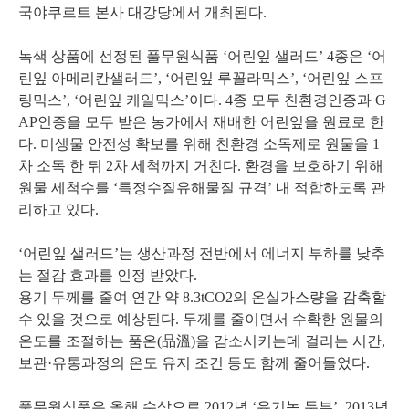
국야쿠르트 본사 대강당에서 개최된다.
녹색 상품에 선정된 풀무원식품 ‘어린잎 샐러드’ 4종은 ‘어
린잎 아메리칸샐러드’, ‘어린잎 루꼴라믹스’, ‘어린잎 스프
링믹스’, ‘어린잎 케일믹스’이다. 4종 모두 친환경인증과 G
AP인증을 모두 받은 농가에서 재배한 어린잎을 원료로 한
다. 미생물 안전성 확보를 위해 친환경 소독제로 원물을 1
차 소독 한 뒤 2차 세척까지 거친다. 환경을 보호하기 위해
원물 세척수를 ‘특정수질유해물질 규격’ 내 적합하도록 관
리하고 있다.
‘어린잎 샐러드’는 생산과정 전반에서 에너지 부하를 낮추
는 절감 효과를 인정 받았다.
용기 두께를 줄여 연간 약 8.3tCO2의 온실가스량을 감축할
수 있을 것으로 예상된다. 두께를 줄이면서 수확한 원물의
온도를 조절하는 품온(品溫)을 감소시키는데 걸리는 시간,
보관·유통과정의 온도 유지 조건 등도 함께 줄어들었다.
풀무원식품은 올해 수상으로 2012년 ‘유기농 두부’, 2013년