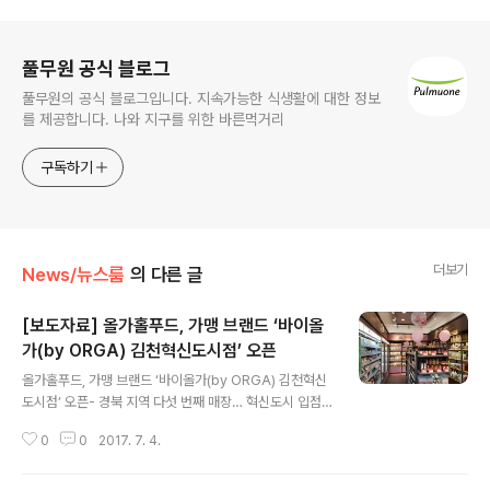
로그 정보
풀무원 공식 블로그
풀무원의 공식 블로그입니다. 지속가능한 식생활에 대한 정보
를 제공합니다. 나와 지구를 위한 바른먹거리
구독하기
더보기
News/뉴스룸
의 다른 글
[보도자료] 올가홀푸드, 가맹 브랜드 ‘바이올
가(by ORGA) 김천혁신도시점’ 오픈
글 내용
올가홀푸드, 가맹 브랜드 ‘바이올가(by ORGA) 김천혁신
도시점’ 오픈- 경북 지역 다섯 번째 매장… 혁신도시 입점
두 번째 사례- 지역 내 30∙40대, 영∙유아 비율 높아 건강
0
0
2017. 7. 4.
식품 및 영∙유아관련 제품 집중 배치- 소비자 편의 위해 전
화 배달 서비스, ‘매장주문서비스’ 등 편의 제공 풀무원 계
열의 LOHAS Fresh Market, 올가홀푸드(대표 남제안,