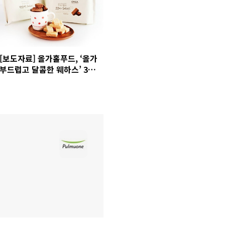
[보도자료] 올가홀푸드, ‘올가
부드럽고 달콤한 웨하스’ 3종
출시