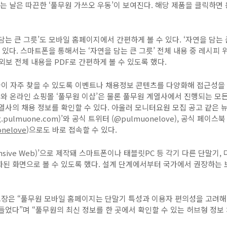
는 날은 따끈한 ‘풀무원 가쓰오 우동’이 보여진다
.
해당 제품을 클릭하면 
담는 큰 그릇’도 모바일 홈페이지에서 간편하게 볼 수 있다
.
‘자연을 담는 
 있다
.
스마트폰을 통해서는 ‘자연을 담는 큰 그릇’ 전체 내용 중 레시피 
사외보 전체 내용을
PDF
로 간편하게 볼 수 있도록 했다
.
이 자주 찾을 수 있도록 이벤트나 채용정보 콘텐츠를 다양화해 접근성을
와 온라인 쇼핑몰 ‘풀무원 이샵’은 물론 풀무원 계열사에서 진행되는 모든
열사의 채용 정보를 확인할 수 있다
.
아울러 모니터요원 모집 공고 같은 
g.pulmuone.com)
’와 공식 트위터
(@pulmuonelove),
공식 페이스북
nelove
)
으로도 바로 접속할 수 있다
.
nsive Web)
’으로 제작돼 스마트폰이나 태블릿
PC
등 각기 다른 단말기
,
된 화면으로 볼 수 있도록 했다
.
설계 단계에서부터 국가에서 권장하는 
장은 “풀무원 모바일 홈페이지는 단말기 특성과 이용자 편의성을 고려해
들었다”며 “풀무원의 최신 정보를 한 곳에서 확인할 수 있는 허브형 정보