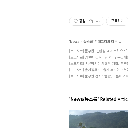
공감
구독하기
'
News
>
뉴스룸
' 카테고리의 다른 글
[보도자료] 풀무원, 친환경 ‘패시브하우스’
[보도자료] 넝쿨째 생겨버린 기미? 주근깨
[보도자료] 바른먹거리 사회적 기업, ‘푸드
[보도자료] 올가홀푸드, ‘올가 부드럽고 달
[보도자료] 풀무원 김치박물관, 다문화 가족
'News/뉴스룸'
Related Artic