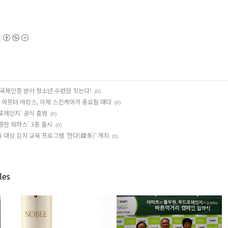
 국제인증 받아 청소년 수련원 짓는다!
(0)
! 에프터 바캉스, 이제 스킨케어가 중요할 때다
(0)
포체인지’ 공식 출범
(0)
콤한 웨하스’ 3종 출시
(0)
 대상 김치 교육 프로그램 ‘한다(韓多)’ 개최
(0)
les