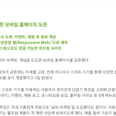
입한 모바일 홈페이지 오픈
사 소개
,
이벤트
,
채용 등 정보 제공
‘반응형 웹
(Responsive Web)
’으로 제작
스북으로도 연결 가능한 허브형 사이트
날씨 마케팅’ 개념을 도입한 모바일 홈페이지를 오픈했다
.
용자가 급증하는 추세를 고려
,
언제 어디서나 스마트 기기를 통해 다양한 
r
)
를 공식 개설했다고
3
일 밝혔다
.
 스마트 기기를 이용하는 사용자의 편의성과 단말기 특성을 고려해 간
이야기
),
이벤트
,
채용 공고
,
모니터요원 모집
,
풀무원 사외보 등
6
개 메뉴로
특징은 국내 식품업계 처음으로 ‘날씨 마케팅’을 도입했다는 점이다
.
사용
리는 풀무원 제품이 첫 화면 상단에 보여지도록 했다
.
예를 들어 기온이 높