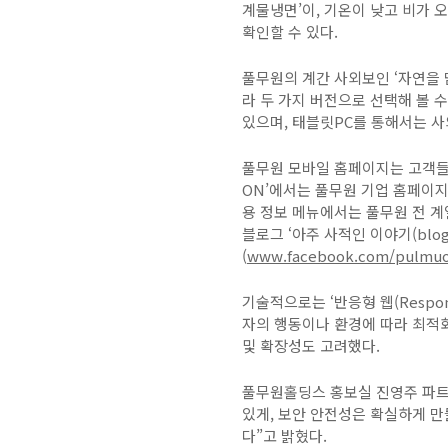
계물냉면’이
,
기온이 낮고 비가 오
확인할 수 있다
.
풀무원의 계간 사외보인 ‘자연을 
라 두 가지 버전으로 선택해 볼 수
있으며
,
태블릿
PC
를 통해서는 
풀무원 모바일 홈페이지는 고객들
ON
’에서는 풀무원 기업 홈페이지
용 정보 메뉴에서는 풀무원 전 계
블로그 ‘아주 사적인 이야기
(blo
(
www.facebook.com/pulmuo
기술적으로는 ‘반응형 웹
(Respo
자의 행동이나 환경에 따라 최적화
및 확장성도 고려했다
.
풀무원홀딩스 홍보실 진영주 파트
있게
,
보안 안전성은 확실하게 만
다”고 밝혔다
.