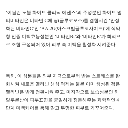
‘
이씰린
노블
화이트
클리닉
에센스
’
의
주성분인
화이트
멀
티비타민은
비타민
C
에
당
(
글루코오스
)
를
결합시킨
‘
안정
화된
비타민
C’
인
‘AA-2G(
아스코빌글루코사이드
)’
에
식약
청
인증
미백효능성분인
‘
비타민
B
’
와
‘
비타민
E’
가
최적으
3
로
조합
구성되어
있어
피부
속
미백을
활성화
시켜준다
.
특히
,
이
성분들은
외부
자극으로부터
받는
스트레스를
완
화시켜
새로운
멜라닌
생성
억제는
물론
이미
생성된
검은
멜라닌은
밝게
전환시켜
주고
,
마지막으로
보습성분인
히
알루론산이
피부표면을
균일하게
정돈해주는
과학적인
4
단계
미백케어를
통해
맑고
투명한
피부로
가꾸어준다
.