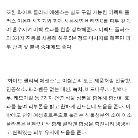
또한
화이트
클리닉
에센스는
별도
구입
가능한
이펙트
플
러스
이온마사지기와
함께
사용하면
비타민
C
를
피부
깊숙
이
흡수시켜
미백
효과를
한층
강화해준다
.
이펙트
플러스
의
3
가지
진동을
사용해
하루
5
분
정도
마사지를
해주면
피
부
탄력
및
활력
증대에도
좋다
.
‘
화이트
클리닉
에센스
’
는
이씰린의
모든
제품처럼
인공향
,
인공색소
,
파라벤은
없는
대신
,
녹차
,
버드나무
,
나한백나
무
,
캐모마일
등
7
가지
천연
식물
성분을
함유해
항산화
효
과를
높여
피부톤을
밝고
환하게
만드는데
도움을
준다
.
이
밖에도
천연
여성호르몬으로
불리는
식물성분인
소이
이소
플라본은
비타민
C
와
함께
콜라겐
합성을
촉진시켜
탱탱하
고
탄력있는
피부
유지에
도움을
준다
.