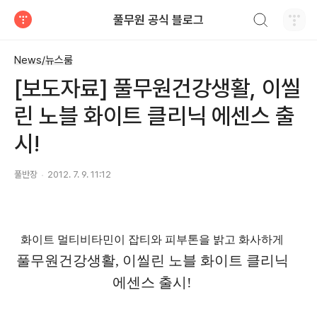
검색하기
풀무원 공식 블로그
티스토리
News/뉴스룸
[보도자료] 풀무원건강생활, 이씰
린 노블 화이트 클리닉 에센스 출
시!
풀반장
2012. 7. 9. 11:12
화이트 멀티비타민이 잡티와 피부톤을 밝고 화사하게
풀무원건강생활
,
이씰린 노블 화이트 클리닉
에센스 출시
!