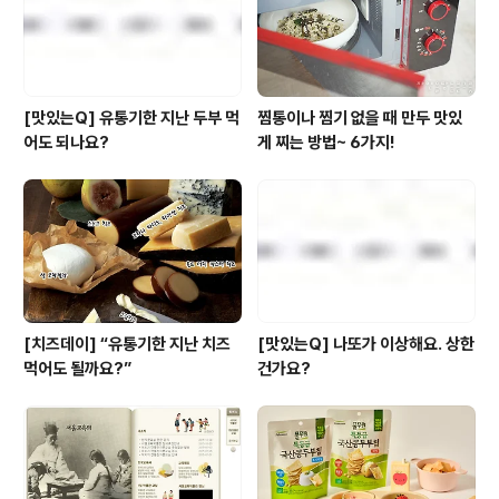
[맛있는Q] 유통기한 지난 두부 먹
찜통이나 찜기 없을 때 만두 맛있
어도 되나요?
게 찌는 방법~ 6가지!
[치즈데이] “유통기한 지난 치즈
[맛있는Q] 나또가 이상해요. 상한
먹어도 될까요?”
건가요?