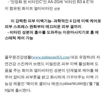
- ‘
안정화
된
비타민
C’
인
AA-2G
에
‘
비타민
B
3
& E’
까
지
함유된
화이트
멀티비타민
성분
이
강력한
피부
미백기능
-
과학적인
4
단계
미백
케어로
피부
스트레스
완화부터
매끄러운
피부
결까지
-
비타민
성분의
흡수를
도와주는
이온마사지기로
홈
에
스테틱
케어
가능
풀무원건강생활
(
www.pulmuoneHA.com
대표
유창하
)
의
자
연건강
스킨케어
브랜드
이씰린은
피부
미백
활성화에
도
움을
주는
화이트
멀티비타민
성분이
단계별로
케어를
해
주어
잡티와
피부톤을
밝고
화사하게
가꾸어주는
미백
기
능성
제품인
‘
화이트
클리닉
에센스
(40ml/90,000
원
)’
를
7
월
9
일에
출시한다
.