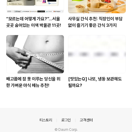
“모르는데 어떻게 가요?”...서울
사무실 간식 추천: 직장인이 부담
곳곳 숨어있는 이색 박물관 11곳!
없이 즐기기 좋은 간식 3가지
배고픔에 잠 못 이루는 당신을 위
[맛있는Q] 나또, 냉동 보관해도
한 가벼운 야식 메뉴 추천!
될까요?
의안내
티스토리
로그인
고객센터
© Daum Corp.