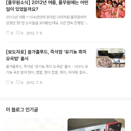
[풀무원소식] 2012년 여름, 풀무원에는 어떤
일이 있었을까요?
글 내용
2012년 여름~! 104년만에 찾아온 더위처럼 풀무원에서
있었던 핫! 한 소식들을 모아봤는데요. 5년 연속 진행된 '열
린 주주총회'부터 풀무원 농장 원경선 원장님의 백수연 소
0
0
2012. 7. 9.
식까지~ 풀무원의 2012년 여름 이야기들 여러분께 들려
드립니다. :) 1. 짝짝짝! 축하해주세요~ 풀무원농장 원경선
원장님의 ‘백수연’ 한국 유기농업의 아버지로 불리시죠?
[보도자료] 올가홀푸드, 즉석밥 ‘유기농 흑미
초,중학교 교과서에도 그 업적이 실려 있는 풀무원 농장 원
경선 원장님이 지난 4월 17일 아흔아홉 살 생일을 맞으셔
오곡밥’ 출시
글 내용
서, 이를 축하하는 백수연(白壽宴)이 서울 세종문화회관
올가홀푸드, 즉석밥 ‘유기농 흑미 오곡밥’ 출시 - 100% 유
세종홀에서 열렸는데요. 이날 백수연에는 원 원장의 장남
기농 국산 발아 현미, 멥쌀, 현미 찹쌀, 흑미, 서리태, 찰수수
인 원혜영 의원 등 2남 5녀와 자손, 친지, 정치인 등 300
등 6가지 곡물로 구성 - 3,000기압 초고압 제조공법으로
여 명이 참석해 백수를 누리신게 된 것을 축하했답니다. 행
0
0
2012. 7. 5.
부드럽고 차진 식감과 소화흡수율 높여 흰 쌀밥이 주류를
사는 최열 환경재단 ..
이루고 있는 즉석밥 시장에 맛과 건강까지 챙길 수 있는 즉
석 유기농 오곡밥이 나왔다. 풀무원 계열의 친환경식품 전
문 유통기업 올가홀푸드(이하 올가)는 100% 유기농 국산
곡물로 만든 ‘유기농 흑미 오곡밥’(210g/2,500원)을 출
이 블로그 인기글
시했다고 5일 밝혔다. 이번에 출시한 ‘유기농 흑미 오곡
밥’은 발아 현미, 멥쌀, 현미 찹쌀, 흑미, 서리태, 찰수수 등
몸에 좋은 6가지 곡물만으로 만들어 영양이 풍부하고 잡곡
밥 특유의 구수한 맛을 즐길 수 있다. 보존료 역할을 하..