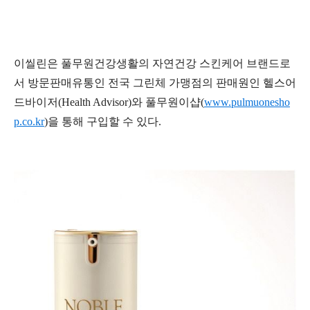
이씰린은
풀무원건강생활의
자연건강
스킨케어
브랜드로
서
방문판매유통인
전국
그린체
가맹점의
판매원인
헬스어
드바이저
(Health Advisor)
와
풀무원이샵
(
www.pulmuonesho
p.co.kr
)
을
통해
구입할
수
있다
.