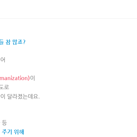
들 참 많죠?
넘어
nization)
이
정도로
많이 달라졌는데요.
 등
 주기 위해