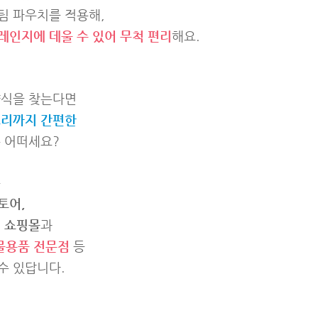
팀 파우치를 적용해,
레인지에 데울 수 있어 무척 편리
해요.
양식을 찾는다면
조리까지 간편한
 어떠세요?
은
토어,
인 쇼핑몰
과
물용품 전문점
등
수 있답니다.