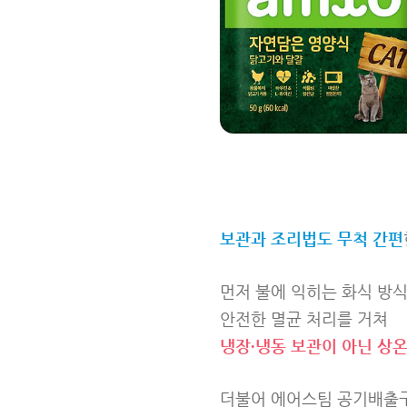
보관과 조리법도 무척 간편
먼저 불에 익히는 화식 방
안전한 멸균 처리를 거쳐
냉장∙냉동 보관이 아닌 상
더불어 에어스팀 공기배출