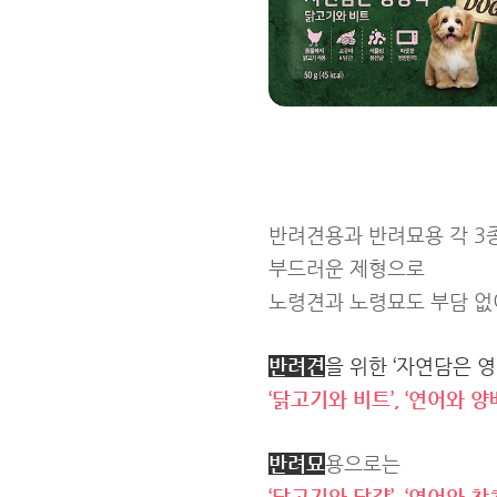
반려견용과 반려묘용 각 3
부드러운 제형으로
노령견과 노령묘도 부담 없이
반려견
을 위한 ‘자연담은 
‘닭고기와 비트’, ‘연어와 양
반려묘
용으로는
‘닭고기와 달걀’, ‘연어와 참치