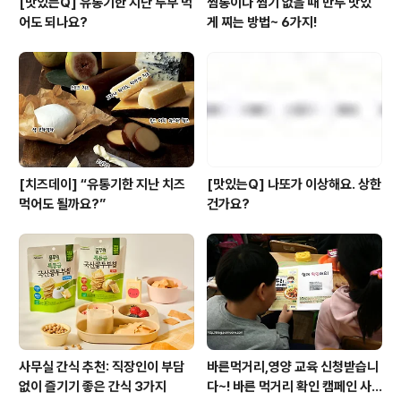
[맛있는Q] 유통기한 지난 두부 먹
찜통이나 찜기 없을 때 만두 맛있
어도 되나요?
게 찌는 방법~ 6가지!
[치즈데이] “유통기한 지난 치즈
[맛있는Q] 나또가 이상해요. 상한
먹어도 될까요?”
건가요?
사무실 간식 추천: 직장인이 부담
바른먹거리,영양 교육 신청받습니
없이 즐기기 좋은 간식 3가지
다~! 바른 먹거리 확인 캠페인 사