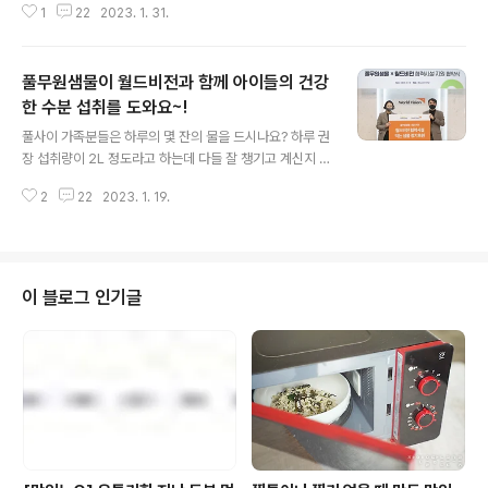
1
22
2023. 1. 31.
요. 그래서 풀무원은 2010년부터 '어린이 바른먹거리 교
육'을 통해 아이들이 영양성분에 대해 배우고 평소 낯설게
느꼈던 식재료들을 친숙하게 만드는 과정을 통해 아이들의
풀무원샘물이 월드비전과 함께 아이들의 건강
올바른 식생활을 위해 노력해 왔는데요. 지난해부터 시범
운영을 시작한 새로운 바른먹거리 교육을 올해 본격적으로
한 수분 섭취를 도와요~!
글 내용
진행하기로 했어요. 바로 '지구를 지키고 구해줘야 해!' 일
풀사이 가족분들은 하루의 몇 잔의 물을 드시나요? 하루 권
명 '지구를 지구해' 인데요. ‘지구를 지구해!’는 풀무원의 지
장 섭취량이 2L 정도라고 하는데 다들 잘 챙기고 계신지 모
속가능식품 브랜드 ‘지구식단’과 연계해 풀무원푸드머스가
르겠네요. 인간의 생명 유지에 반드시 필요한 물. 하지만 취
지난해 하반기부터 전국 어린이집을 대상으로 시작한 바른
2
22
2023. 1. 19.
약계층에게는 물을 챙기기도 쉽지 않다고 하네요. 취약계
먹거리 교육이에요. 교육을 통해 ..
층의 건강한 수분섭취를 위해 풀무원샘물이 월드비전과 정
기후원 협약을 체결했는데요. 올해부터 먹는 샘물 지원 대
상을 노년 취약계층에서 아동까지 확대하기로 한 거죠. 풀
무원샘물은 이번 협약을 통해 월드비전에 매월 500ml 20
이 블로그 인기글
입 ‘풀무원샘물’을 100팩씩, 연간 총 2만 4천 병을 전달하
고 후원품은 월드비전 협력시설(보육원) 10곳에서 활용될
예정이에요. 사실 풀무원샘물은 이미 전문 기관과의 장기
적인 파트너십을 통해 소외된 이웃들의 건강한 수분 섭취
에 앞장서왔고요. 대표적으로 풀무..