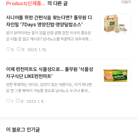
더보기
Product/신제품 인사드려요!
의 다른 글
시니어를 위한 간편식을 찾는다면? 풀무원 디
자인밀 '7Days 영양진밥·영양덮밥소스'
글 내용
밥이 보약이라는 말이 있을 만큼 균형 잡힌 식사의 중요성
은 다들 잘 알고 계시죠? 남녀노소를 막론하고 모두에게 중
요하겠지만, 특히 시니어분의 식사는 조금 더 주의가 필요
0
0
2023. 1. 10.
해요. 아무래도 씹고 삼키는 능력은 물론 소화능력이 떨어
지기 때문이죠. 당연히 신경 써야 할 부분들이 많지만 되려
그 번거로움에 대충 때우게 되는 것도 사실인데요. 그럴 때
이제 런천미트도 식물성으로... 풀무원 '식물성
는 풀무원 디자인밀에서 최근 출시한 '고령친화우수식
품'의 도움을 받아보는 건 어떨까요? '고령친화우수식품'은
지구식단 LIKE런천미트'
글 내용
고령자의 원활한 식사와 영양 보충을 위해 형태와 물성, 성
반찬 투정하는 아이도, 입맛이 없는 어른이도, 이거 하나면
분 등을 조정하여 가공한 식품이에요. 풀무원의 시니어 제
밥 한 그릇 뚝딱이 가능할 정도로 남녀노소 누구나 좋아하
품 14종이 농림축산식품부와 해양수산부에서 지정하는
는 불호 없는 극호 반찬인 햄. 그중에서도 런천미트는 일반
‘고령친화우수식품’에 이름을 올리며 풀무원이 최다 고령
1
0
2023. 1. 5.
햄과는 다른 특유의 식감으로 큰 인기를 끌고 있는데요. 이
친화우수식품 보유 기업이 됐죠. (2022.1..
렇게 맛있는 런천미트도 식물성 식단러들에게는 그림에
떡?! 후후. 풀무원과 함께라면 그림의 떡이 아니라 밥상 위
에 런천미트가 된다는 사실!! 바로 얼마 전 출시된 풀무원
'식물성 지구식단 LIKE런천미트'인데요. ‘LIKE런천미트’는
이 블로그 인기글
콩에서 추출한 ‘식물성조직단백’을 가공해 풀무원만의 기