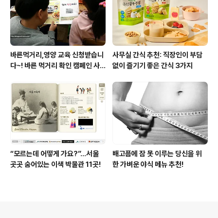
바른먹거리,영양 교육 신청받습니
사무실 간식 추천: 직장인이 부담
다~! 바른 먹거리 확인 캠페인 사
없이 즐기기 좋은 간식 3가지
이트 오픈!
“모르는데 어떻게 가요?”...서울
배고픔에 잠 못 이루는 당신을 위
곳곳 숨어있는 이색 박물관 11곳!
한 가벼운 야식 메뉴 추천!
의안내