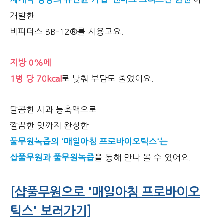
세계적 명성의 유산균 기업 ‘덴마크 크리스찬 한센’
이
개발한
비피더스 BB-12®를 사용고요.
지방 0%에
1병 당 70kcal
로 낮춰 부담도 줄였어요.
달콤한 사과 농축액으로
깔끔한 맛까지 완성한
풀무원녹즙의 '매일아침 프로바이오틱스'는
샵풀무원과 풀무원녹즙
을 통해 만나 볼 수 있어요.
[샵풀무원으로 '매일아침 프로바이오
틱스' 보러가기]