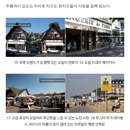
주황색이 감도는 리바로 치즈도 현지인들의 사랑을 듬뿍 받는다.
15 유명 브랜드가 집결해 있는 도빌의 번화가. 16 도빌 시내의 베이커리.
17 고급 휴양지 도빌에서 푸근함을 느낄 수 있는 노천 시장. 18 포스터 작가 레이몽
드 사비낙의 작품이 많이 걸려 있는 트루빌의 해변 산책로.