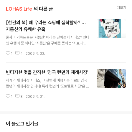
더보기
LOHAS Life
의 다른 글
[한권의 책] 왜 우리는 쇼핑에 집착할까? …
지름신의 유쾌한 유혹
글 내용
풀사이 가족분들은 '지름신' 이라는 단어를 아시나요? 인터
넷 유행어 중 하나인 '지름신'은 구매를 뜻하는 '지르다'와
'신'을 합쳐 만든 단어로 충동구매를 원하는 강한 염원을 뜻
1
4
2009. 9. 22.
한다고 보시면 됩니다. ^^ 보통 '지름신이 강림했다' '어깨
에 올라탔다'라고 사용들 하지요. 이런 강력한 지름신을 한
번이라도 만나본 사람이라면 누구나 공감할만한 책이 있습
빈티지한 멋을 간직한 '영국 런던의 재래시장'
니다. 바로 랍니다. 자칭 불굴의 쇼핑애호가인 저자의 쇼핑
글 내용
에 대한 고백들을 보며 맞아맞아! 연신 고개를 끄덕이게 되
세계의 재래시장 시리즈, 그 첫번째 여행지는 바로!! '영국
는 책입니다. (풀반장이 탐독하는 의 이충걸 편집장님이 쓴
런던의 재래시장'입니다! 특히 런던의 '포토벨로 시장'은 영
책이죠~ ^ ^ ) (그나저나 저도 아래 리뷰를 읽다가 지름신
화 의 배경으로 나와 우리에게 익숙한 곳이죠. 그야말로 빈
이 강림할 뻔.....쿨럭..) 왜 우리는 쇼핑에 집착하는 걸까?
1
8
2009. 9. 21.
티지의 천국이라고 할 수 있습니다. 2킬로미터 남짓한 시
일단, 내 신상명세 고백부터 시작해야겠다. O형에 천칭자
장거리를 걷는 동안 무언가 많은 사연을 가졌을 듯한 빈티
리, 삼..
지 제품들과 앤티크 제품들을 셀 수 없이 만날 수 있기 때문
이죠. '포토벨로'외에도 젊음이 가득한 '캠든 타운', 없는 것
없이 다 있다는 '브릭 레인' 음식을 원하는 사람에게 최고의
이 블로그 인기글
장소인 '버러 마켓'까지 그야말로 재래시장을 통해 영국의