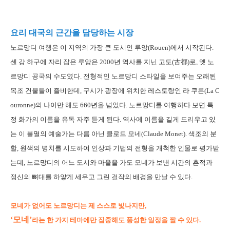
요리 대국의 근간을 담당하는 시장
노르망디 여행은 이 지역의 가장 큰 도시인 루앙(Rouen)에서 시작된다.
센 강 하구에 자리 잡은 루앙은 2000년 역사를 지닌 고도(古都)로, 옛 노
르망디 공국의 수도였다. 전형적인 노르망디 스타일을 보여주는 오래된
목조 건물들이 즐비한데, 구시가 광장에 위치한 레스토랑인 라 쿠론(La C
ouronne)의 나이만 해도 660년을 넘었다. 노르망디를 여행하다 보면 특
정 화가의 이름을 유독 자주 듣게 된다. 역사에 이름을 길게 드리우고 있
는 이 불멸의 예술가는 다름 아닌 클로드 모네(Claude Monet). 색조의 분
할, 원색의 병치를 시도하여 인상파 기법의 전형을 개척한 인물로 평가받
는데, 노르망디의 어느 도시와 마을을 가도 모네가 보낸 시간의 흔적과
정신의 뼈대를 하얗게 세우고 그린 걸작의 배경을 만날 수 있다.
모네가 없어도 노르망디는 제 스스로 빛나지만,
‘모네’
라는 한 가지 테마에만 집중해도 풍성한 일정을 짤 수 있다.