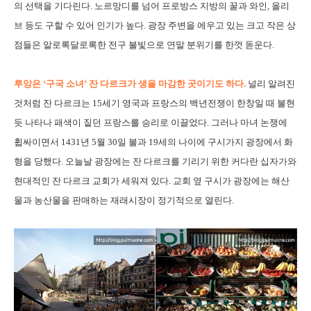
의 선택을 기다린다. 노르망디를 넘어 프로방스 지방의 꿀과 와인, 올리
브 등도 구할 수 있어 인기가 높다. 광장 주변을 에우고 있는 크고 작은 상
점들은 알로록달로록한 전구 불빛으로 연말 분위기를 한껏 돋운다.
루앙은 ‘구국 소녀’ 잔 다르크가 생을 마감한 곳이기도 하다.
널리 알려진
것처럼 잔 다르크는 15세기 영국과 프랑스의 백년전쟁이 한창일 때 불현
듯 나타나 패색이 짙던 프랑스를 승리로 이끌었다. 그러나 마녀 논쟁에
휩싸이면서 1431년 5월 30일 불과 19세의 나이에 구시가지 광장에서 화
형을 당했다. 오늘날 광장에는 잔 다르크를 기리기 위한 커다란 십자가와
현대적인 잔 다르크 교회가 세워져 있다. 교회 옆 구시가 광장에는 해산
물과 농산물을 판매하는 재래시장이 정기적으로 열린다.