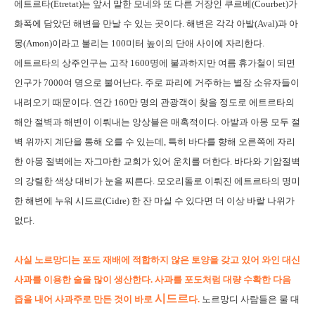
에트르타(Etretat)는 앞서 말한 모네와 또 다른 거장인 쿠르베(Courbet)가
화폭에 담았던 해변을 만날 수 있는 곳이다. 해변은 각각 아발(Aval)과 아
몽(Amon)이라고 불리는 100미터 높이의 단애 사이에 자리한다.
에트르타의 상주인구는 고작 1600명에 불과하지만 여름 휴가철이 되면
인구가 7000여 명으로 불어난다. 주로 파리에 거주하는 별장 소유자들이
내려오기 때문이다. 연간 160만 명의 관광객이 찾을 정도로 에트르타의
해안 절벽과 해변이 이뤄내는 앙상블은 매혹적이다. 아발과 아몽 모두 절
벽 위까지 계단을 통해 오를 수 있는데, 특히 바다를 향해 오른쪽에 자리
한 아몽 절벽에는 자그마한 교회가 있어 운치를 더한다. 바다와 기암절벽
의 강렬한 색상 대비가 눈을 찌른다. 모오리돌로 이뤄진 에트르타의 명미
한 해변에 누워 시드르(Cidre) 한 잔 마실 수 있다면 더 이상 바랄 나위가
없다.
사실 노르망디는 포도 재배에 적합하지 않은 토양을 갖고 있어 와인 대신
사과를 이용한 술을 많이 생산한다. 사과를 포도처럼 대량 수확한 다음
시드르
즙을 내어 사과주로 만든 것이 바로
다.
노르망디 사람들은 물 대