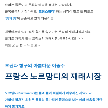
요리는 물론이고 문화와 예술을 뽐내는 나라답게,
골목골목의 시장마저도
'프랑스답다'
라는 생각이 절로 들 정도로
'맛과 멋'
이 공존하고 있기 때문이죠.
대형마트에 밀려 점차 활기를 잃어가는 우리의 재래시장과 달리
활기로 가득차 있는 프랑스의 재래시장, 궁금하시죠? ㅇㅇ
저도 궁.금.합.니다.고.고.~
초원과 항구의 아름다운 이중주
프랑스 노르망디의 재래시장
노르망디(Normandie)는 물과 뭍이 적절하게 어우러진 지역이다.
가없이 펼쳐진 초원은 특유의 목가적인 풍경으로 보는 이의 마음을 간단
하게 훔쳐가고,