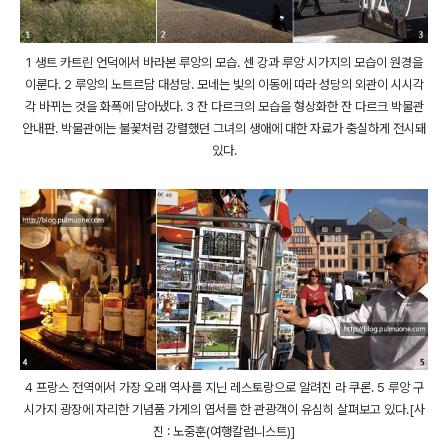
1 생트 카트린 언덕에서 바라본 루앙의 모습. 센 강과 루앙 시가지의 모습이 원경을
이룬다. 2 루앙의 노트르담 대성당. 모네는 빛의 이동에 따라 성당의 외관이 시시각
각 바뀌는 것을 화폭에 담아냈다. 3 잔 다르크의 모습을 형상화한 잔 다르크 박물관
안내판. 박물관에는 불꽃처럼 강렬했던 그녀의 생애에 대한 자료가 충실하게 전시돼
있다.
4 프랑스 전역에서 가장 오래 역사를 지닌 레스토랑으로 알려진 라 쿠론. 5 루앙 구
시가지 광장에 자리한 기념품 가게의 엽서를 한 관광객이 유심히 살펴보고 있다.[사
진 : 노중훈(여행칼럼니스트)]