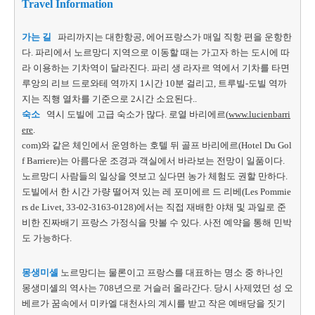
Travel Information
가는 길
파리까지는 대한항공, 에어프랑스가 매일 직항 편을 운항한
다. 파리에서 노르망디 지역으로 이동할 때는 가고자 하는 도시에 따
라 이용하는 기차역이 달라진다. 파리 생 라자르 역에서 기차를 타면
루앙의 리브 드로와테 역까지 1시간 10분 걸리고, 트루빌-도빌 역까
지는 직행 열차를 기준으로 2시간 소요된다..
숙소
역시 도빌에 고급 숙소가 많다. 로열 바리에르(
www.lucienbarri
ere
.
com)와 같은 체인에서 운영하는 호텔 뒤 골프 바리에르(Hotel Du Gol
f Barriere)는 아름다운 조경과 객실에서 바라보는 전망이 일품이다.
노르망디 사람들의 일상을 엿보고 싶다면 농가 체험도 권할 만하다.
도빌에서 한 시간 가량 떨어져 있는 레 포미에르 드 리베(Les Pommie
rs de Livet, 33-02-3163-0128)에서는 직접 재배한 야채 및 과일로 준
비한 진짜배기 프랑스 가정식을 맛볼 수 있다. 사전 예약을 통해 민박
도 가능하다.
몽생미셸
노르망디는 물론이고 프랑스를 대표하는 명소 중 하나인
몽생미셸의 역사는 708년으로 거슬러 올라간다. 당시 사제였던 성 오
베르가 꿈속에서 미카엘 대천사의 계시를 받고 작은 예배당을 짓기