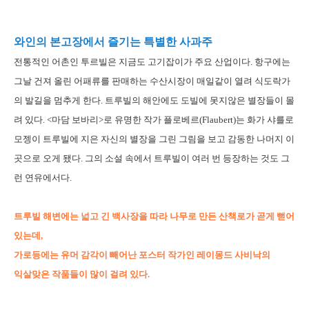
와인의 본고장에서 즐기는 특별한 사과주
전통적인 어촌인 투르빌은 지금도 고기잡이가 주요 산업이다. 항구에는
그날 건져 올린 어패류를 판매하는 수산시장이 매일같이 열려 식도락가
의 발길을 멈추게 한다. 트루빌의 해안에도 도빌에 못지않은 별장들이 몰
려 있다. <마담 보바리>로 유명한 작가 플로베르(Flaubert)는 화가 샤를로
모젱이 트루빌에 지은 자신의 별장을 그린 그림을 보고 감동한 나머지 이
곳으로 오게 됐다. 그의 소설 속에서 트루빌이 여러 번 등장하는 것도 그
런 연유에서다.
트루빌 해변에는 넓고 긴 백사장을 따라 나무로 만든 산책로가 곧게 뻗어
있는데,
가로등에는 유머 감각이 빼어난 포스터 작가인 레이몽드 사비낙의
익살맞은 작품들이 많이 걸려 있다.