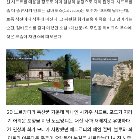
신 시드르를 애용할 정도로 이미 일상의 풍경으로 자리 잡았다. 시드르를
좀 더 증류시켜 만드는 칼바도스(Calvados)는 도수가 40도에 달하는데,
보통 식전이나 식후에 마신다. 그 짜릿한 향기로움이 목을 타고 넘어가는
순간, 칼바도스를 즐겨 마셨던 소설 <개선문>의 주인공 라비크의 우수에
젖은 모습이 자연스레 떠오른다.
20 노르망디의 특산품 가운데 하나인 사과주 시드르. 포도가 자라
기 어려운 토양을 지닌 노르망디는 대신 사과 재배지로 유명하다.
21 인상파 화가 모네가 사랑했던 에트르타의 해안 절벽. 블루와 화
이트의 아름다운 충돌이 오랫동안 눈길을 사로잡는다.[사진:노중