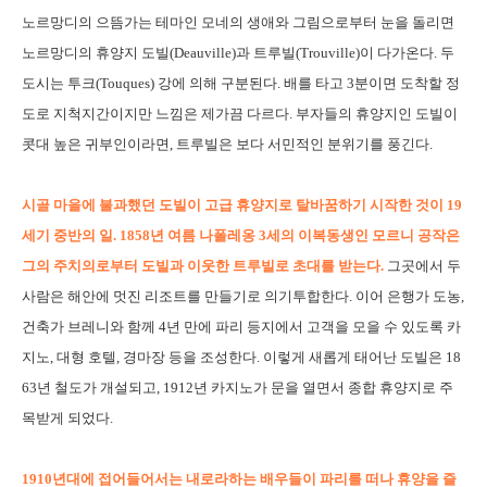
노르망디의 으뜸가는 테마인 모네의 생애와 그림으로부터 눈을 돌리면
노르망디의 휴양지 도빌(Deauville)과 트루빌(Trouville)이 다가온다. 두
도시는 투크(Touques) 강에 의해 구분된다. 배를 타고 3분이면 도착할 정
도로 지척지간이지만 느낌은 제가끔 다르다. 부자들의 휴양지인 도빌이
콧대 높은 귀부인이라면, 트루빌은 보다 서민적인 분위기를 풍긴다.
시골 마을에 불과했던 도빌이 고급 휴양지로 탈바꿈하기 시작한 것이 19
세기 중반의 일.
1858년 여름 나폴레옹 3세의 이복동생인 모르니 공작은
그의 주치의로부터 도빌과 이웃한 트루빌로 초대를 받는다.
그곳에서 두
사람은 해안에 멋진 리조트를 만들기로 의기투합한다. 이어 은행가 도농,
건축가 브레니와 함께 4년 만에 파리 등지에서 고객을 모을 수 있도록 카
지노, 대형 호텔, 경마장 등을 조성한다. 이렇게 새롭게 태어난 도빌은 18
63년 철도가 개설되고, 1912년 카지노가 문을 열면서 종합 휴양지로 주
목받게 되었다.
1910년대에 접어들어서는 내로라하는 배우들이 파리를 떠나 휴양을 즐