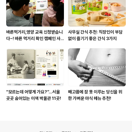
바른먹거리,영양 교육 신청받습니
사무실 간식 추천: 직장인이 부담
다~! 바른 먹거리 확인 캠페인 사
없이 즐기기 좋은 간식 3가지
이트 오픈!
“모르는데 어떻게 가요?”...서울
배고픔에 잠 못 이루는 당신을 위
곳곳 숨어있는 이색 박물관 11곳!
한 가벼운 야식 메뉴 추천!
의안내