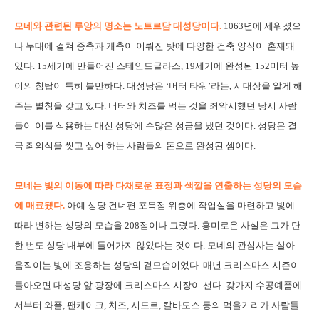
모네와 관련된 루앙의 명소는 노트르담 대성당이다.
1063년에 세워졌으
나 누대에 걸쳐 증축과 개축이 이뤄진 탓에 다양한 건축 양식이 혼재돼
있다. 15세기에 만들어진 스테인드글라스, 19세기에 완성된 152미터 높
이의 첨탑이 특히 볼만하다. 대성당은 ‘버터 타워’라는, 시대상을 알게 해
주는 별칭을 갖고 있다. 버터와 치즈를 먹는 것을 죄악시했던 당시 사람
들이 이를 식용하는 대신 성당에 수많은 성금을 냈던 것이다. 성당은 결
국 죄의식을 씻고 싶어 하는 사람들의 돈으로 완성된 셈이다.
모네는 빛의 이동에 따라 다채로운 표정과 색깔을 연출하는 성당의 모습
에 매료됐다.
아예 성당 건너편 포목점 위층에 작업실을 마련하고 빛에
따라 변하는 성당의 모습을 208점이나 그렸다. 흥미로운 사실은 그가 단
한 번도 성당 내부에 들어가지 않았다는 것이다. 모네의 관심사는 살아
움직이는 빛에 조응하는 성당의 겉모습이었다. 매년 크리스마스 시즌이
돌아오면 대성당 앞 광장에 크리스마스 시장이 선다. 갖가지 수공예품에
서부터 와플, 팬케이크, 치즈, 시드르, 칼바도스 등의 먹을거리가 사람들