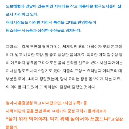
도보해협과 맞닿아 있는 해안 지대에는 작고 아름다운 항구도시들이 살
포시 자리하고 있다.
재래시장들도 이러한 지리적 특성을 그대로 반영하듯이
탐스러운 낙농품과 싱싱한 수산물로 넘쳐난다.
프랑스는 길게 부연할 필요가 없는 세계적인 요리 대국이자 맛의 본고장
이다. 넓고 비옥한 토양, 질 좋고 풍성한 음식재료, 독특한 미적 감수성 등
이 어우러져 풍요롭고 다채로운 음식 문화를 일구어 냈다. 사실 과거에는
지나칠 정도로 사치스럽기도 했다. 지금의 프랑스 요리법과 에티켓의 대
부분은 루이 14세 때 정립됐는데, 당시 요리는 왕을 돋보이게 하는 재료
의 의미를 띠고 있어 그 화려함이 절정에 달했던 것이다.
얼마나 흥청망청 먹고 마셔댔으면, <서민 귀족> 등
사회 비판의 글을 썼던 루이 14세기의 궁정 극작가 몰리에르가
“살기 위해 먹어야지, 먹기 위해 살아서야 쓰겠느냐”
고 일갈
했을까.