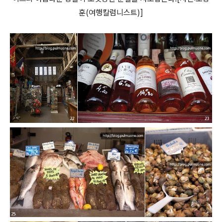
훈(여행칼럼니스트)]