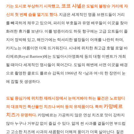
코코 샤넬
기는 도시로 부상하기 시작했고,
은 도빌의 블랑슈 거리에 자
신의 첫 번째 숍을 열기도 했다.
지금은 세계적인 명품 브랜드들이 거리
를 빼곡하게 채우고 있으며, 파리의 부호들과 유명 배우들이 이곳을 찾아
화려한 휴가를 보낸다. 이를 방증이라도 하듯 항구에는 고급 요트들이 줄
지어 정박해 있고, 해안가에는 럭셔리한 별장들이 어깨를 나란히 하며,
카지노는 여름이면 더욱 뜨거워진다. 시내에 위치한 최고급 호텔 로열 바
리에르(Royal Barriere)에는 도빌아시아영화제 등의 대형 이벤트가 개최
될 때마다 세계적인 명사들이 묵어간다. 도빌의 해변에 서면 이곳을 배경
으로 촬영한 클로드 를르슈 감독의 1966년 작 <남과 여>의 한 장면이 눈
에 잡힐 듯 생생하다.
도빌 중심가에 위치한 재래시장에서 눈여겨봐야 하는 물건은 노르망디
카망베르
의 대표적인 특산물인 치즈나 버터 등의 유제품이다. 특히
치즈
가 유명하다.
카망베르는 가공하지 않은 연성 치즈로 맛이 강하지
않아 누구나 거부감 없이 즐길 수 있다. 얇게 썬 사과를 곁들이면 부드럽
고 고소한 치즈에 사과의 새콤함이 더해져 풍미가 더욱 살아난다. 짙은