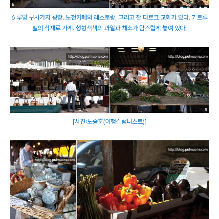
6 루앙 구시가지 광장. 노천카페와 레스토랑, 그리고 잔 다르크 교회가 있다. 7 트루
빌의 식재료 가게. 형형색색의 과일과 채소가 탐스럽게 놓여 있다.
[사진:노중훈(여행칼럼니스트)]