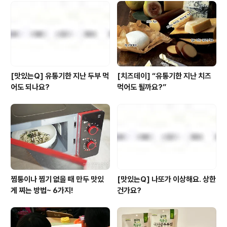
정취를 다양하게 느끼실 수 있답니다. 생활과 밀접한 제품
을 파는 우리의 시장보다는 조금 더 잡화점스럽지만^^ 영
국만의 멋을 간직한 그곳의 재래시장을 만나 보시죠. (사실
우리나라의 재..
[맛있는Q] 유통기한 지난 두부 먹
[치즈데이] “유통기한 지난 치즈
어도 되나요?
먹어도 될까요?”
찜통이나 찜기 없을 때 만두 맛있
[맛있는Q] 나또가 이상해요. 상한
게 찌는 방법~ 6가지!
건가요?