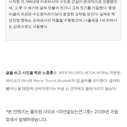
시작한 것. 966년에 이르러서야 수도원 건설이 본격적으로 진행됐으
며, 그 후 수 세기에 걸쳐 덧붙여 짓거나 고쳐 짓기를 거듭했다. 몽생
미셸의 외관은 수도원이라기보다 웅장한 성처럼 보인다. 실제로 백
년전쟁 중에는 요새로서의 역할을 수행했으며, 나폴레옹 1세 하에서
는 감옥으로도 사용됐다.
글을 쓰고 사진을 찍은 노중훈
은 MTB 마니아다. 여기서 MTB는 마운틴
바이크가 아니라 Movie, Travel, Baseball의 앞 글자를 의미한다. 급격히
불어난 몸 때문에 산악자전거는 커녕 산 근처에도 얼씬거리지 않는다.
*본 컨텐츠는 풀무원 사외보 <자연을담는큰그릇> 2008년 가을
호에서 발췌하였습니다.