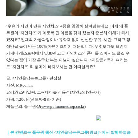
‘우유와 시간이 만든 자연치즈’ 4종을 꼼꼼히 살펴봤는데요. 이제 왜 풀
무원의 ‘자연치즈’가 이토록 긴 이름을 갖게 됐는지 충분히 이해가 되시
겠지요? 일체의 가공과정이나 유화제 없이 신선한 우유, 시간, 그리고 정
성만을 들여 만든 100% 자연치즈이기 때문입니다. 무엇보다도 브런치
카페나 레스토랑에서 맛보던 고급 자연치즈의 풍미를 집에서도 즐길 수
있다는 점이 가장 흡족한 부분 아닐까 싶습니다. <자담큰> 독자 여러분
도 ‘자연치즈’의 풍미에 빠져보시는 건 어떠실까요?
글. <자연을담는큰그릇> 편집실
사진. MRcomm
요리와 스타일링. 그린테이블 김윤정(자연요리연구가)
가격. 7,200원(생모짜렐라 기준)
제품문의. 풀무원샵(
www.pulmuoneshop.co.kr
)
ㅣ
본 컨텐츠는 풀무원 웹진 <자연을담는큰그릇
[링크]
>
에서 발췌하였습