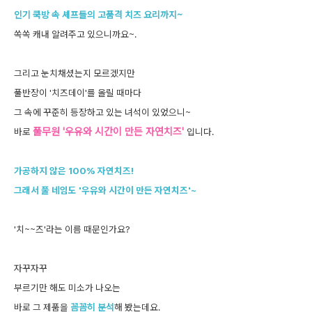
인기 쿡방 속 셰프들의 고품격 치즈 요리까지~
쏙쏙 캐내
알려주고 있으니까요~.
그리고 눈치채셨는지 모르겠지만
풀반장이 '치즈데이'를 올릴 때마다
그 속에 꾸준히 등장하고 있는 녀석이 있었으니~
풀무원 '우유와 시간이 만든 자연치즈'
바로
입니다.
가공하지 않은 100% 자연치즈!
그래서 풀 네임도 '우유와 시간이 만든 자연치즈'~
'치~~즈'라는 이름 때문인가요?
자꾸자꾸
부르기만 해도 미소가 나오는
바로 그 제품을
꼼꼼히 분석
해 봤는데요.