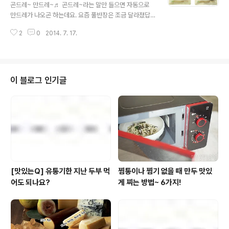
요, ‘그대로 볶아먹는 야채믹스’ 어떡하죠? 이번 제품도 편
곤드레~ 만드레~♬ 곤드레~라는 말만 들으면 자동으로
집실 식구들이 열렬히 기다렸던 제품입니다. 채소를 손질
만드레가 나오곤 하는데요. 요즘 풀반장은 조금 달라졌답
해서 한 팩에 담았다니요! 우리의 고된 주방 업무(?)를 반에
니다. 곤드레~ 뒤에 이어지는 단어를 더 듣거든요~ 만드레
반으로 줄여줄 이 기특한 제품 ‘그대로 볶아먹는 야채믹스’,
2
0
2014. 7. 17.
로 이어지는지~ 밥으로 이어지는지를 말이에요. 바로 얼마
씻지도 다듬지도 ..
전에 출시된 곤드레밥과 취나물밥 때문 인데요. 그간 다양
한 종류의 건강한 볶음밥을 출시하며 좋은 평가를 받아온
노하우를 바탕으로~ 그야말로 볶음밥계의 끝판왕~ 수준의
제품을 출시했거든요. 가마솥 원리를 이용 불로가열해 지
이 블로그 인기글
은 밥에 국내산 보리에 생 곤드레를 넣어 만든 '곤드레 보리
밥'과 국내산 현미에 생 취나물을 넣어 만든 '현미 취나물
솥밥' 두 제품 모두 어디하나 빠지지 않아 풀반장의 이름을
걸고 강력하게 추천할 수 있을 정도~!! 아니~ 대체 어떻길
래?! 후후.. 궁금하시다면 먼저 리..
[맛있는Q] 유통기한 지난 두부 먹
찜통이나 찜기 없을 때 만두 맛있
어도 되나요?
게 찌는 방법~ 6가지!