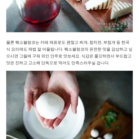
물론 퀘소블랑코는 카레 재료로도 괜찮고 찌개, 참치전, 부침개 등 한국
식 요리에도 제법 잘 어울립니다. 퀘소블랑코의 온전한 맛을 감상하고 싶
으시면 그릴에 구워 와인 안주로 맛보세요. 식감은 쫄깃하면서 부드럽고
맛은 진하고 고소해 단독으로 먹어도 만족스러우실 겁니다.