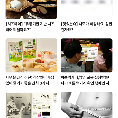
[치즈데이] “유통기한 지난 치즈
[맛있는Q] 나또가 이상해요. 상한
먹어도 될까요?”
건가요?
사무실 간식 추천: 직장인이 부담
바른먹거리,영양 교육 신청받습니
없이 즐기기 좋은 간식 3가지
다~! 바른 먹거리 확인 캠페인 사
이트 오픈!