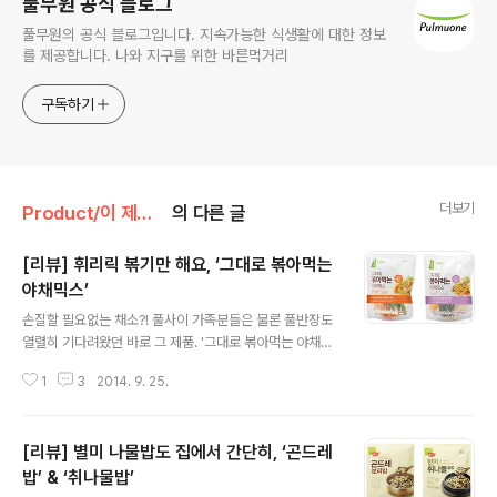
풀무원 공식 블로그
풀무원의 공식 블로그입니다. 지속가능한 식생활에 대한 정보
를 제공합니다. 나와 지구를 위한 바른먹거리
구독하기
더보기
Product/이 제품 꼼꼼 리뷰
의 다른 글
[리뷰] 휘리릭 볶기만 해요, ‘그대로 볶아먹는
야채믹스’
글 내용
손질할 필요없는 채소?! 풀사이 가족분들은 물론 풀반장도
열렬히 기다려왔던 바로 그 제품. '그대로 볶아먹는 야채믹
스' 입니다. 요리를 하는 데 있어 본 요리보다 어쩌면 손이
1
3
2014. 9. 25.
더 많이 가게 되는 채소 손질! 껍질을 씻고 까고 자르고 썰
고 다지고~ 그 모든 과정을 생략하게 만들어 준다면 얼마
나 좋을까요? 손질된 채소로 사용해도 되고 동봉된 소스와
[리뷰] 별미 나물밥도 집에서 간단히, ‘곤드레
함께 볶아 먹어도 되는~ 신통방통한 '그대로 볶아먹는 야
채믹스'를 여러분께 소개합니다. [리뷰] 휘리릭 볶기만 해
밥’ & ‘취나물밥’
글 내용