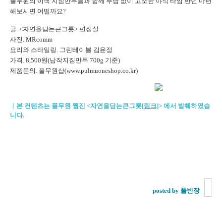
풀무원의 이색 지짐만두들과 함께 부담 없이 고소한 야식 타임 한번 마련
해보시면 어떨까요?
글. <자연을담는큰그릇> 편집실
사진. MRcomm
요리와 스타일링. 그린테이블 김윤정
가격. 8,500원(납작지짐만두 700g 기준)
제품문의. 풀무원샵(www.pulmuoneshop.co.kr)
ㅣ
본 컨텐츠는 풀무원 웹진 <자연을담는큰그릇
[링크]
>
에서 발췌하였습
니다.
posted by 풀반장