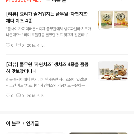
Product/이 제품 꼼꼼 리뷰
의 다른 글
[리뷰] 요리가 즐거워지는 풀무원 ‘자연치즈’
체다 치즈 4종
글 내용
"풀사이 가족 여러분~ 이제 풀무원에서 생모짜렐라 치즈가
나온대요~" 라며 호들갑을 떨었던 것도 엊그제 같은데! [풀
무원 '자연치즈' 생모짜렐라 지난 리뷰 보러가기] 이젠 그
0
0
2016. 4. 5.
종류가 더 늘었다고 하네요. 그 주인공은 바로 '체다 치즈'
음.. 체다 치즈라 하면.. 버거 사이에 들어있는 노오랗고 탐
스러운 그 치즈?! 우리가 흔히 슬라이스로 간식처럼 먹는
[리뷰] 풀무원 ‘자연치즈’ 생치즈 4종을 꼼꼼
그 치즈?! 네~ 딩동댕 맞아요. 하지만 일반적으로 많이 접
하시던 그 체다 치즈와 크게 다른 점은~ 일단은~ '자연치
히 맛보았더니~!
글 내용
즈'라는 점! '가공치즈'가 아닌 '자연치즈'로 야심차게 선보
최근 풀사이에서 인기리에 연재중인 시리즈물이 있었으니
인 풀무원 '자연치즈' 체다 치즈 시리즈들을 꼼꼼히 리뷰해
~ 그건 바로 '치즈데이' 자연치즈와 가공치즈 구분하는 법,
봤습니다~! 아마 리뷰를 보고 나면 당장~ 마트로 달려가고
치즈의 유통기한 등 치즈에 대한 필수 상식은 물론이고 인
싶어지실걸요? ^ ^ / [리뷰] 요리가 즐거워지는 풀무원 '자
0
0
2016. 2. 2.
기 쿡방 속 셰프들의 고품격 치즈 요리까지~ 쏙쏙 캐내 알
연..
려주고 있으니까요~. 그리고 눈치채셨는지 모르겠지만 풀
반장이 '치즈데이'를 올릴 때마다 그 속에 꾸준히 등장하고
있는 녀석이 있었으니~ 바로 풀무원 '우유와 시간이 만든
자연치즈' 입니다. 가공하지 않은 100% 자연치즈! 그래서
이 블로그 인기글
풀 네임도 '우유와 시간이 만든 자연치즈'~ '치~~즈'라는
이름 때문인가요? 자꾸자꾸 부르기만 해도 미소가 나오는