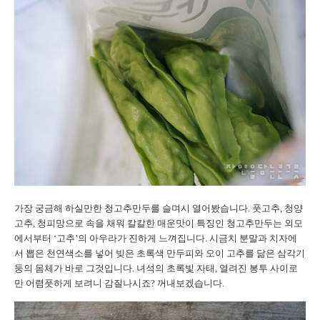
가장 궁금해 하실만한 청고추만두를 슬며시 열어봤습니다. 풋고추, 청양
고추, 청피망으로 속을 채워 칼칼한 매운맛이 특징인 청고추만두는 외모
에서부터 ‘고추’의 아우라가 진하게 느껴집니다. 시금치 분말과 치자에
서 뽑은 천연색소를 넣어 빚은 초록색 만두피와 오이 고추를 닮은 삼각기
둥의 몸체가 바로 그것입니다. 녀석의 초록빛 자태, 열려진 봉투 사이로
만 어렴풋하게 보려니 감질나시죠? 꺼내보겠습니다.