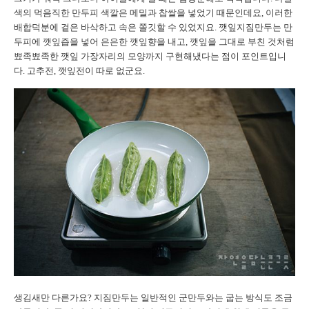
색의 먹음직한 만두피 색깔은 메밀과 찹쌀을 넣었기 때문인데요, 이러한
배합덕분에 겉은 바삭하고 속은 쫄깃할 수 있었지요. 깻잎지짐만두는 만
두피에 깻잎즙을 넣어 은은한 깻잎향을 내고, 깻잎을 그대로 부친 것처럼
뾰족뾰족한 깻잎 가장자리의 모양까지 구현해냈다는 점이 포인트입니
다. 고추전, 깻잎전이 따로 없군요.
생김새만 다른가요? 지짐만두는 일반적인 군만두와는 굽는 방식도 조금