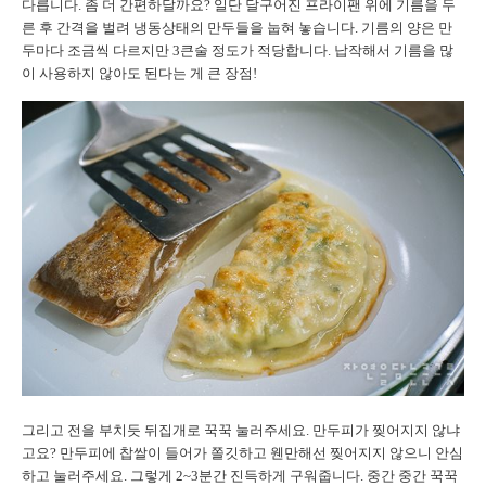
다릅니다. 좀 더 간편하달까요? 일단 달구어진 프라이팬 위에 기름을 두
른 후 간격을 벌려 냉동상태의 만두들을 눕혀 놓습니다. 기름의 양은 만
두마다 조금씩 다르지만 3큰술 정도가 적당합니다. 납작해서 기름을 많
이 사용하지 않아도 된다는 게 큰 장점!
그리고 전을 부치듯 뒤집개로 꾹꾹 눌러주세요. 만두피가 찢어지지 않냐
고요? 만두피에 찹쌀이 들어가 쫄깃하고 웬만해선 찢어지지 않으니 안심
하고 눌러주세요. 그렇게 2~3분간 진득하게 구워줍니다. 중간 중간 꾹꾹