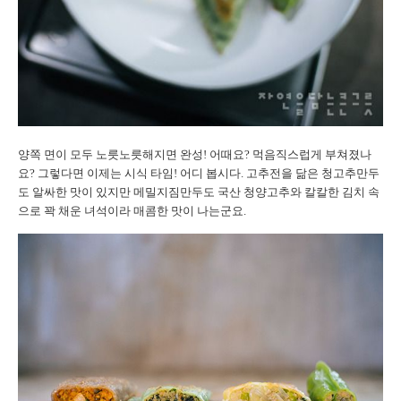
양쪽 면이 모두 노릇노릇해지면 완성! 어때요? 먹음직스럽게 부쳐졌나
요? 그렇다면 이제는 시식 타임! 어디 봅시다. 고추전을 닮은 청고추만두
도 알싸한 맛이 있지만 메밀지짐만두도 국산 청양고추와 칼칼한 김치 속
으로 꽉 채운 녀석이라 매콤한 맛이 나는군요.