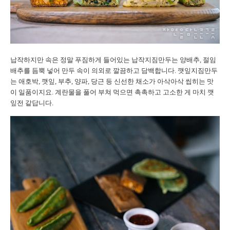
납작하지만 속은 정말 푸짐하게 들어있는 납작지짐만두는 양배추, 절임
배추를 듬뿍 넣어 만두 속이 의외로 깔끔하고 담백합니다. 깻잎지짐만두
는 애호박, 깻잎, 부추, 양파, 당근 등 신선한 채소가 아삭아삭 씹히는 맛
이 일품이지요. 계란물을 풀어 부쳐 먹으면 촉촉하고 고소한 게 마치 깻
잎전 같답니다.