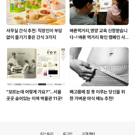
사무실 간식 추천: 직장인이 부담
바른먹거리,영양 교육 신청받습니
없이 즐기기 좋은 간식 3가지
다~! 바른 먹거리 확인 캠페인 사
이트 오픈!
“모르는데 어떻게 가요?”...서울
배고픔에 잠 못 이루는 당신을 위
곳곳 숨어있는 이색 박물관 11곳!
한 가벼운 야식 메뉴 추천!
의안내
티스토리
로그인
고객센터