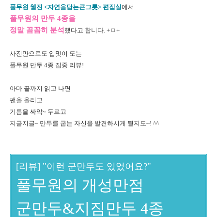
풀무원 웹진 <자연을담는큰그릇> 편집실
에서
풀무원의 만두 4종을
정말 꼼꼼히 분석
했다고 합니다. +ㅁ+
사진만으로도
입맛이 도는
풀무원 만두 4종 집중 리뷰!
아마 끝까지 읽고 나면
팬을 올리고
기름을 싸악~ 두르고
지글지글~ 만두를 굽는 자신을 발견하시게 될지도~! ^^
[리뷰] "이런 군만두도 있었어요?"
풀무원의 개성만점
군만두&지짐만두 4종