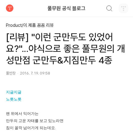
검색하기
풀무원 공식 블로그
티스토리
Product/이 제품 꼼꼼 리뷰
[리뷰] "이런 군만두도 있었어
요?"...야식으로 좋은 풀무원의 개
성만점 군만두&지짐만두 4종
풀반장
2016. 7. 19. 09:58
지글지글
노릇노릇
팬 위에서 익어가는
만두의 고운 자태를 보고 있노라면
침이 꼴깍 넘어가게 되는데요.