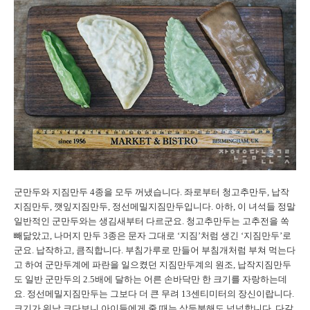
군만두와 지짐만두 4종을 모두 꺼냈습니다. 좌로부터 청고추만두, 납작
지짐만두, 깻잎지짐만두, 정선메밀지짐만두입니다. 아하, 이 녀석들 정말
일반적인 군만두와는 생김새부터 다르군요. 청고추만두는 고추전을 쏙
빼닮았고, 나머지 만두 3종은 문자 그대로 ‘지짐’처럼 생긴 ‘지짐만두’로
군요. 납작하고, 큼직합니다. 부침가루로 만들어 부침개처럼 부쳐 먹는다
고 하여 군만두계에 파란을 일으켰던 지짐만두계의 원조, 납작지짐만두
도 일반 군만두의 2.5배에 달하는 어른 손바닥만 한 크기를 자랑하는데
요. 정선메밀지짐만두는 그보다 더 큰 무려 13센티미터의 장신이랍니다.
크기가 워낙 크다보니 아이들에게 줄 때는 삼등분해도 넉넉합니다. 다갈