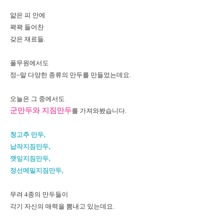
얇은 피 안에
꽉꽉 들어찬
갖은 재료들.
풀무원에서도
정~말 다양한 종류의 만두를 만들었는데요.
오늘은 그 중에서도
군만두와 지짐만두
를 가져와봤습니다.
청고추 만두,
납작지짐만두,
깻잎지짐만두,
정선메밀지짐만두,
무려 4종의 만두들이
각기 자신의 매력을 뽐내고 있는데요.