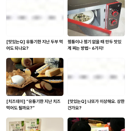
바로 그 제품을 꼼꼼히 분석해 봤는데요. '치즈데이' 만큼
인기를 얻을 만한 녀석인지 같이 한번 살펴 보시죠![리뷰]
풀무원 '자연치즈' 생..
[맛있는Q] 유통기한 지난 두부 먹
찜통이나 찜기 없을 때 만두 맛있
어도 되나요?
게 찌는 방법~ 6가지!
[치즈데이] “유통기한 지난 치즈
[맛있는Q] 나또가 이상해요. 상한
먹어도 될까요?”
건가요?