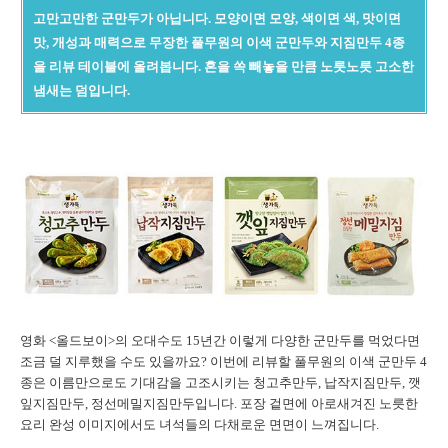
고만고만한 군만두가 아닙니다. 모양이면 모양, 색이면 색, 맛이면
맛, 개성과 매력으로 무장한 풀무원의 이색 군만두와 지짐만두 4종
을 리뷰 테이블에 올려봅니다. 혼을 쏙 빼놓을 만큼 노릇노릇 고소한
냄새는 덤입니다.
영화 <올드보이>의 오대수도 15년간 이렇게 다양한 군만두를 먹었다면
조금 덜 지루했을 수도 있을까요? 이번에 리뷰할 풀무원의 이색 군만두 4
종은 이름만으로도 기대감을 고조시키는 청고추만두, 납작지짐만두, 깻
잎지짐만두, 정선메밀지짐만두입니다. 포장 겉면에 아로새겨진 노릇한
요리 완성 이미지에서도 녀석들의 다채로운 면면이 느껴집니다.