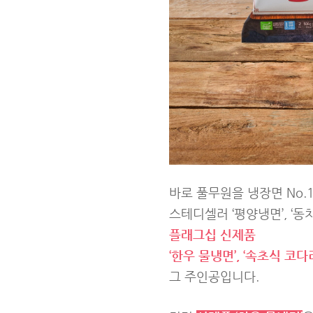
바로 풀무원을 냉장면 No
스테디셀러 ‘평양냉면’, ‘동
플래그십 신제품
‘한우 물냉면’, ‘속초식 코다
그 주인공입니다.