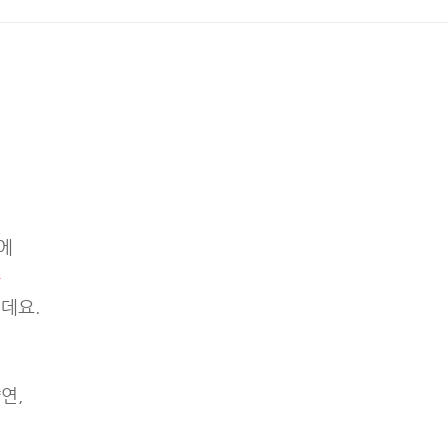
에
은
데요.
연,