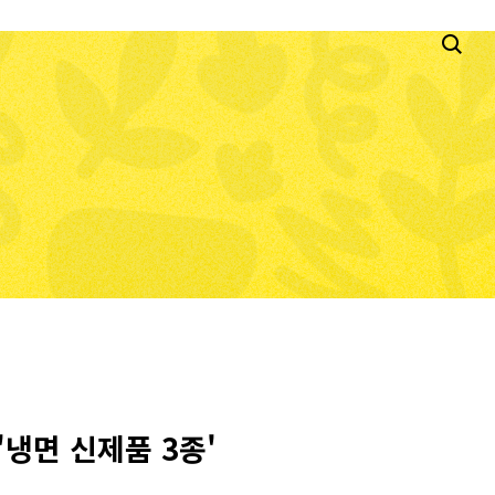
'냉면 신제품 3종'