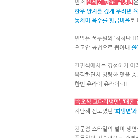
먼저
신제품 ‘한우 물냉면’
한우 양지를 깊게 우려낸 
동치미 육수를 황금비율
로
면발은 풀무원의 ‘최첨단 H
초고압 공법으로 뽑아내
쫄
간편식에서는 경험하기 어
묵직하면서 청량한 맛을 충
한번 츄라이 츄라이~!!
‘속초식 코다리냉면’, ‘매콤 
지난해 선보였던
‘회냉면’과
전문점 스타일의 별미 냉면
풀무원의 기술력으로 간편