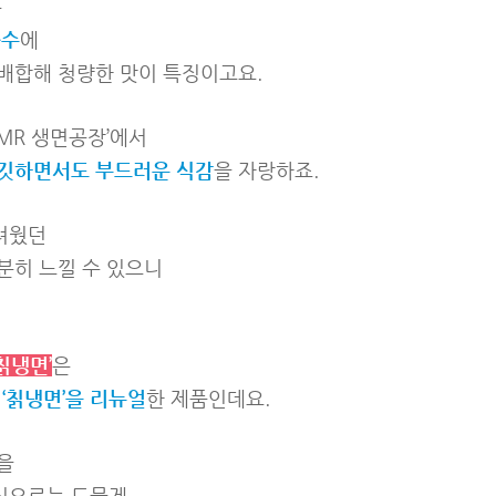
은
육수
에
 배합해 청량한 맛이 특징이고요.
MR 생면공장’에서
깃하면서도 부드러운 식감
을 자랑하죠.
려웠던
분히 느낄 수 있으니
칡냉면’
은
 ‘칡냉면’을 리뉴얼
한 제품인데요.
을
식으로는 드물게