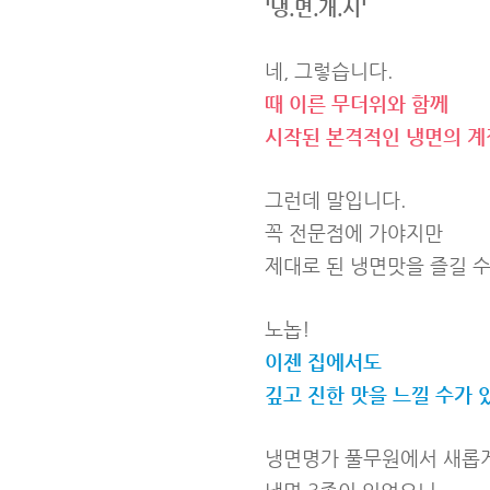
'냉.면.개.시'
네, 그렇습니다.
때 이른 무더위와 함께
시작된 본격적인 냉면의 계
그런데 말입니다.
꼭 전문점에 가야지만
제대로 된 냉면맛을 즐길 
노놉!
이젠 집에서도
깊고 진한 맛을 느낄 수가 
냉면명가 풀무원에서 새롭