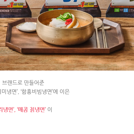
.1 브랜드로 만들어준
치미냉면’, ‘함흥비빔냉면’에 이은
리냉면’, ‘매콤 칡냉면’
이