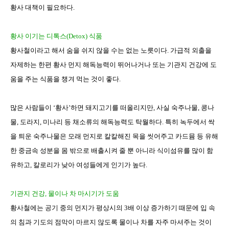
황사 대책이 필요하다
.
황사 이기는 디톡스
(Detox)
식품
황사철이라고 해서 숨을 쉬지 않을 수는 없는 노릇이다
.
가급적 외출을
자제하는 한편 황사 먼지 해독능력이 뛰어나거나 또는 기관지 건강에 도
움을 주는 식품을 챙겨 먹는 것이 좋다
.
많은 사람들이
‘
황사
’
하면 돼지고기를 떠올리지만
,
사실 숙주나물
,
콩나
물
,
도라지
,
미나리 등 채소류의 해독능력도 탁월하다
.
특히 녹두에서 싹
을 틔운 숙주나물은 모래 먼지로 칼칼해진 목을 씻어주고 카드뮴 등
유해
한 중금속 성분을 몸 밖으로 배출시켜 줄 뿐 아니라
식이섬유를 많이 함
유하고
,
칼로리가 낮아 여성들에게 인기가 높다
.
기관지 건강
,
물이나 차 마시기가 도움
황사철에는
공기 중의 먼지가 평상시의
3
배 이상 증가하기 때문에 입 속
의 침과 기도의 점막이 마르지 않도록 물이나 차를 자주 마셔주는 것이