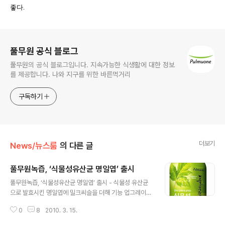
좋다
.
로그 정보
풀무원 공식 블로그
풀무원의 공식 블로그입니다. 지속가능한 식생활에 대한 정보
를 제공합니다. 나와 지구를 위한 바른먹거리
구독하기
더보기
News/뉴스룸
의 다른 글
풀무원녹즙, ‘식물성유산균 명일엽’ 출시
글 내용
풀무원녹즙, ‘식물성유산균 명일엽’ 출시 - 식물성 유산균
으로 발효시킨 명일엽에 밀크씨슬을 더해 기능 업그레이드
풀무원녹즙(대표이사 이규석, www.greenjuice.co.kr)
0
8
2010. 3. 15.
이 식물성 유산균으로 명일엽을 발효시키고 밀크씨슬 성분
을 강화한 건강음료 ‘식물성유산균 명일엽(130ml, 2,000