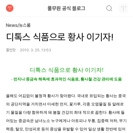
검색하기
풀무원 공식 블로그
티스토리
News/뉴스룸
디톡스 식품으로 황사 이기자!
풀반장
2010. 3. 25. 13:53
디톡스 식품으로 황사 이기자
!
-
먼지나 중금속 해독에 효과적인 식음료
,
황사철 건강 관리에 도움
올해도 어김없이 불청객 황사가 찾아왔다
.
국
내로 유입되는 황사는 중국
의 공단지역을 거치면서 미세한 먼지
,
꽃가루
,
각종 오염물질 등 알레르
기 물질을 다량 함유하게 돼 봄철 건강의 최대 적으로 꼽힌다
.
황사에 들
어있는 중금속은 남녀노소 누구에게나 아토피나 두통
,
집중력 저하
,
무기
력증
,
탈모
,
만성피로 등의 증상을 유발할 수 있어 일상 생활 전반에 있어