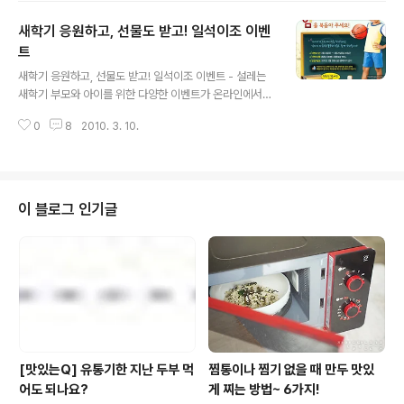
원)’을 출시했다. 새롭게 출시되는 ‘식물성유산균 명일엽’은
새학기 응원하고, 선물도 받고! 일석이조 이벤
유기농 명일엽에 풀무원이 독자 개발해 장까지 강력하게
살아남는 식물성유산균(L.plantarum PMO08, 특허등록
트
글 내용
번호 10-0264361)을 넣어 발효시키고, 밀크씨슬까지 첨
새학기 응원하고, 선물도 받고! 일석이조 이벤트 - 설레는
가해 장(腸)과 간(肝) 건강까지 챙겨주는 유산균 음료다.
새학기 부모와 아이를 위한 다양한 이벤트가 온라인에서
밀크씨슬은 실리마린이란 기능성분을 다량 함유한 약용식
한창 -새학기 응원만 해도 선물이 펑펑~ 필요한 물품 구입
물로, 국내 식품의약품안전청에서도 간 건강에 도움을 주
0
8
2010. 3. 10.
하면 덤까지 챙겨 새출발의 계절 3월이 시작되었다. 누구
는 기능성 원료..
나 새로운 시작에 앞서 다짐을 하며 각오를 다진다. 특히 새
학기를 시작하는 아이들은 성적 올리기, 새 친구 사귀기, 체
력 기르기 등 새학기를 시작하기에 앞서 벌써부터 의욕이
넘쳐난다. 더불어 새학기를 맞아 자녀교육에 더욱 힘쓸 학
이 블로그 인기글
부모들도 설레는 것은 마찬가지이다. 설렘 가득! 의욕 백배!
새학기 맞이 다짐에 힘을 보태줄 다양한 이벤트를 소개한
다. ◆ 3월 온라인에서는 새학기를 응원하는 이벤트가 한
창 3월 온라인에서는 홈페이지를 통해 새학기를 시작하는
학생들을 위한 이벤트가 풍성하다...
[맛있는Q] 유통기한 지난 두부 먹
찜통이나 찜기 없을 때 만두 맛있
어도 되나요?
게 찌는 방법~ 6가지!