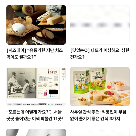
[치즈데이] “유통기한 지난 치즈
[맛있는Q] 나또가 이상해요. 상한
먹어도 될까요?”
건가요?
“모르는데 어떻게 가요?”...서울
사무실 간식 추천: 직장인이 부담
곳곳 숨어있는 이색 박물관 11곳!
없이 즐기기 좋은 간식 3가지