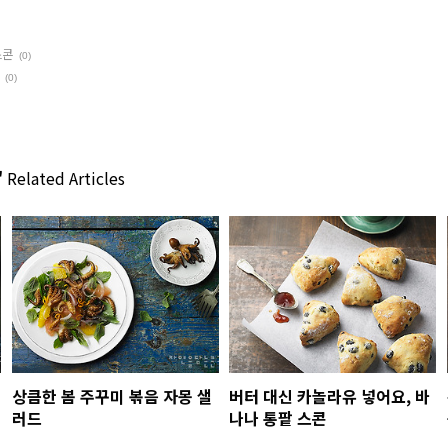
스콘
(0)
(0)
'
Related Articles
상큼한 봄 주꾸미 볶음 자몽 샐
버터 대신 카놀라유 넣어요, 바
러드
나나 통팥 스콘