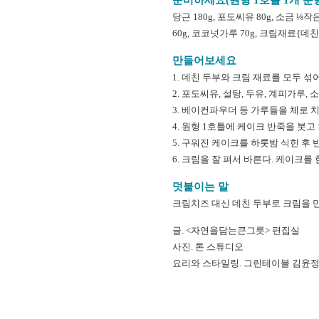
당근 180g, 포도씨유 80g, 소금 ⅛
60g, 코코넛가루 70g, 크림재료{데친 
만들어보세요
1. 데친 두부와 크림 재료를 모두 섞
2. 포도씨유, 설탕, 두유, 계피가루,
3. 베이컨파우더 등 가루들을 체로 
4. 원형 1호틀에 케이크 반죽을 붓고 
5. 구워진 케이크를 하룻밤 식힌 후 
6. 크림을 잘 펴서 바른다. 케이크를 
덧붙이는 말
크림치즈 대신 데친 두부로 크림을 
글. <자연을담는큰그릇> 편집실
사진. 톤 스튜디오
요리와 스타일링. 그린테이블 김윤정