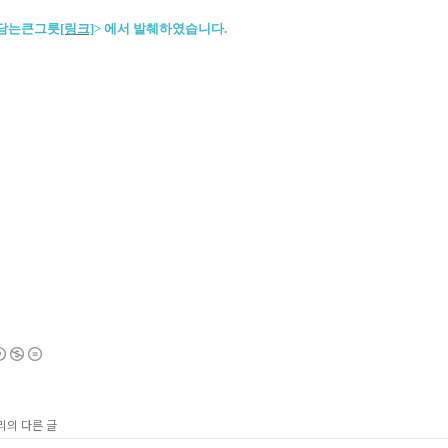
을담는큰그릇
[링크]
>
에서 발췌하였습니다.
리의 다른 글