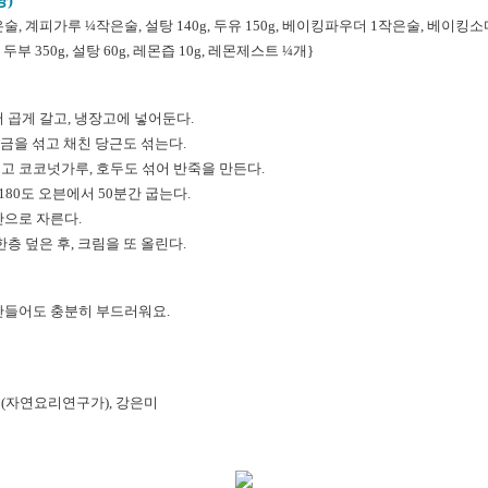
작은술, 계피가루 ¼작은술, 설탕 140g, 두유 150g, 베이킹파우더 1작은술, 베이킹소
두부 350g, 설탕 60g, 레몬즙 10g, 레몬제스트 ¼개}
어 곱게 갈고, 냉장고에 넣어둔다.
 소금을 섞고 채친 당근도 섞는다.
치고 코코넛가루, 호두도 섞어 반죽을 만든다.
180도 오븐에서 50분간 굽는다.
반으로 자른다.
한층 덮은 후, 크림을 또 올린다.
만들어도 충분히 부드러워요.
(자연요리연구가), 강은미