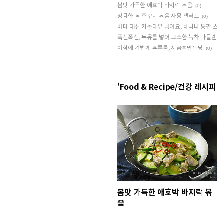
봄맛 가득한 애호박 바지락 볶음
(0)
상큼한 봄 주꾸미 볶음 자몽 샐러드
(0)
버터 대신 카놀라유 넣어요, 바나나 통팥 
폭신폭신, 두유를 넣어 고소한 녹차 마들렌
아침에 가볍게 후루룩, 시금치만두탕
(0)
'Food & Recipe/건강 레시피
봄맛 가득한 애호박 바지락 볶
음