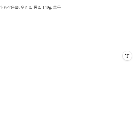
다 ¼작은술, 우리밀 통밀 140g, 호두