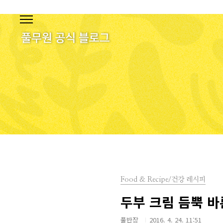
본문 바로가기
Food & Recipe/건강 레시피
두부 크림 듬뿍 바
풀반장
2016. 4. 24. 11:51