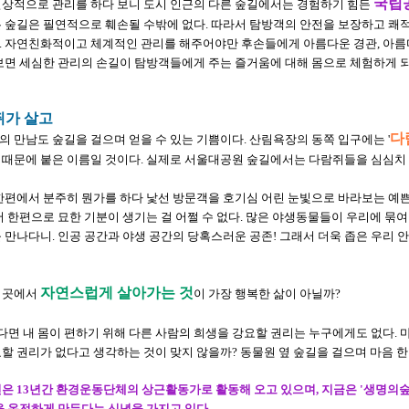
국립
일상적으로 관리를 하다 보니 도시 인근의 다른 숲길에서는 경험하기 힘든
는 숲길은 필연적으로 훼손될 수밖에 없다. 따라서 탐방객의 안전을 보장하고 쾌
. 자연친화적이고 체계적인 관리를 해주어야만 후손들에게 아름다운 경관, 아름
 보면 세심한 관리의 손길이 탐방객들에게 주는 즐거움에 대해 몸으로 체험하게 
쥐가 살고
다
 만남도 숲길을 걸으며 얻을 수 있는 기쁨이다. 산림욕장의 동쪽 입구에는 '
 때문에 붙은 이름일 것이다. 실제로 서울대공원 숲길에서는 다람쥐들을 심심치 않
 한편에서 분주히 뭔가를 하다 낯선 방문객을 호기심 어린 눈빛으로 바라보는 예
서 한편으로 묘한 기분이 생기는 걸 어쩔 수 없다. 많은 야생동물들이 우리에 묶여
 만나다니. 인공 공간과 야생 공간의 당혹스러운 공존! 그래서 더욱 좁은 우리 
자연스럽게 살아가는 것
 곳에서
이 가장 행복한 삶이 아닐까?
면 내 몸이 편하기 위해 다른 사람의 희생을 강요할 권리는 누구에게도 없다.
할 권리가 없다고 생각하는 것이 맞지 않을까? 동물원 옆 숲길을 걸으며 마음 한
현은 13년간 환경운동단체의 상근활동가로 활동해 오고 있으며, 지금은 '생명의
을 온전하게 만든다는 신념을 가지고 있다.