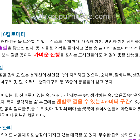
이 6킬로미터
러한 단점을 보완할 수 있는 장소도 존재한다. 가족과 함께, 연인과 함께 담백
숲길
을 찾으면 된다. 동·식물원 외곽을 둘러싸고 있는 총 길이 6.3킬로미터의
가벼운 산행
 보석 같은 곳이다.
을 원하는 도시민들에도 더 없이 좋은 산행코스
길
을 감싸고 있는 청계산의 천연림 속에 자리하고 있으며, 소나무, 팥배나무, 생
 너구리 및 꿩, 소쩍새, 청딱따구리 등 35종의 동물들이 살고 있다.
데, '선녀못이 있는 숲', '자연과 함께하는 숲', '생각하는 숲', '얼음골숲', '원앙
맨발로 걸을 수 있는 450미터 구간
다. 특히 '생각하는 숲' 부근에는
이 있
 흙의 감촉을 맛볼 수도 있다. 각각의 테마 숲 곳곳에 휴식시설들이 마련되어 있
무척이나 행복한 체험이다.
 관리
외에도 서울대공원 숲길이 가지고 있는 매력은 또 있다. 우수한 관리 상태도 이