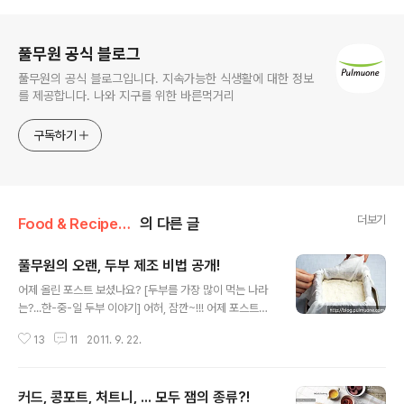
로그 정보
풀무원 공식 블로그
풀무원의 공식 블로그입니다. 지속가능한 식생활에 대한 정보
를 제공합니다. 나와 지구를 위한 바른먹거리
구독하기
더보기
Food & Recipe/그 푸드? 저 푸드!
의 다른 글
풀무원의 오랜, 두부 제조 비법 공개!
글 내용
어제 올린 포스트 보셨나요? [두부를 가장 많이 먹는 나라
는?...한-중-일 두부 이야기] 어허, 잠깐~!!! 어제 포스트를
클릭하시기 전에 잠시 복습시간을 가져보겠습니닷. +_+
13
11
2011. 9. 22.
"포장두부는 언제, 누가, 처음 만들었을까요?" 띵똥~! 네,
'1984년 풀무원' 정답입니다~!! :-) (웅? 조지 오웰의 과는
무슨 관계? 쿨럭. 아;아무 관계없지요;; ㅎㅎ) 비닐봉지 안
커드, 콩포트, 처트니, ... 모두 잼의 종류?!
에 생수를 찰랑찰랑 붓고 두부를 띄운 최초의 포장두부가