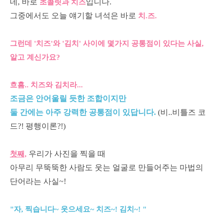
네, 바로
입니다.
초콜릿과 치즈
그중에서도 오늘 얘기할 녀석은 바로
치.즈.
그런데 '치즈'와 '김치' 사이에 몇가지 공통점이 있다는 사실,
알고 계신가요?
흐흠.. 치즈와 김치라...
조금은 안어울릴 듯한 조합이지만
둘 간에는 아주 강력한 공통점이 있답니다.
(비..비틀즈 코
드?! 평행이론?!)
우리가 사진을 찍을 때
첫째,
아무리 무뚝뚝한 사람도 웃는 얼굴로 만들어주는 마법의
단어라는 사실~!
"자, 찍습니다~ 웃으세요~ 치즈~! 김치~! "