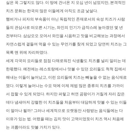
실은 꼭 그렇지도 않다. 이 땅에 건너온 지 오십 년이 넘었지만, 본격적인
치즈 문화는 한국의 많은 이들에게 아직도 조금 낯설다.
햄버거나 피자의 부속품이 아닌 독립적인 존재로서의 숙성 치즈가 사람
들의 관심사로 떠오른 시기는, 와인의 인기가 급작스레 높아졌던 몇 년
전부터다. 삼삼오오 모여서 와인을 시음하고 맛을 비교해보는 과정에서
자연스럽게 곁들여 먹을 수 있는 무언가를 찾게 되었고 당연히 치즈는 그
목록 맨 위에 자리하였다.
세계 각국의 요리들로 점점 다채로워진 식생활도 치즈를 널리 알리는 데
한몫했다. 예전에는 레스토랑에서나 맛볼 수 있던 요리들도 척척 집에서
해내는 이들이 늘어났고, 이런 요리들에 치즈는 빼놓을 수 없는 음식재료
였다. 이렇게 늘어나는 수요 덕에 이제 제법 많은 종류의 치즈를 가까이
서 접할 수 있게 되었다. 하지만 퍼렇고 허연 곰팡이가 거칠게 자리 잡은
데다 냄새마저 강렬한 이 치즈들을 처음부터 대담하게 맛볼 수 있는 이들
이 얼마나 될까? 그러나 세계적으로 오랫동안 사랑받는 음식들에는 다
이유가 있는 법. 어렸을 때는 김치 맛이 고역이었듯이 치즈 역시 처음에
는 괴롭더라도 맛볼 가치가 있다.