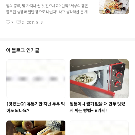
글 내용
나왔을 때, 풀무원 두부의 인기는 상상을 초월했다고 합니
잼의 종류, 몇 가지나 될 것 같으세요? 만약 "세상의 잼은
다! 두부는 공기와 닿으면 변하는 속도가 빨라 상온에 두면
풀무원 생잼과 일반 잼으로 나뉜다" 라고 생각하신 분 계시
반나절만 지나도 먹을 수 없게 되는 까다로운 식재료인데
면 진정한 풀사이의 챔피언이라는 칭호와 함께 풀반장이
요. 바로 이 까탈스러운 녀석의 보관시간을 늘렸으니 인기
7
2
2011. 8. 9.
잼PM님을 대신해 큰 박수 보내드립니다. 짝짝짝~ ^o^)/
가 좋을 수밖에 없었던 거지요. 어흠- 자, 그래서 두부 포..
사..사실 풀반장도 그렇게 주장하는 사람 중 하나입니다.
☞☜ 그런데 이게 웬걸요~ 생잼과 일반잼 뿐일 줄 알았던
잼의 종류가 이렇게 다양할 줄이야! 커드, 콩포트, 처트니....
너무도 낯선, 하지만 알고나면 너무도 달콤한 다양한 잼의
이 블로그 인기글
세계로 빠져 보시겠습니까? 사실은 천차만별, 잼의 다양한
얼굴 이제껏 ‘잼’이라고 간단하게 한 글자로 불러왔지만 사
실 잼의 세상은 넓고도 깊다. 과일을 당과 함께 익혀 보존을
쉽게 한 음식들은 모두 잼으로 뭉뚱그려 부르고 있지만, 본
격적으로 ..
[맛있는Q] 유통기한 지난 두부 먹
찜통이나 찜기 없을 때 만두 맛있
어도 되나요?
게 찌는 방법~ 6가지!