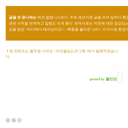
글을 쓴 윤나래는
에코 칼럼니스트다. 주로 패션지에 글을 쓰며 일하다 환
관련 서적을 번역하고 칼럼도 쓰게 됐다. 번역서로는 자연에 대한 정감
상을 받은 <바다에서 태어났어요>, <폭풍을 불러온 나비>, 지구사랑 환경
ㅣ
본 컨텐츠는 풀무원 사외보 <자연을담는큰그릇>에서 발췌하였습니
다.
posted by 풀반장
(새창열림)